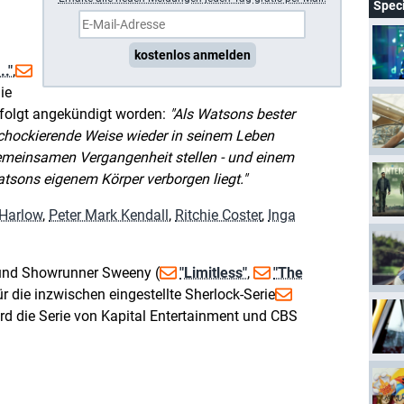
Spec
kostenlos anmelden
."
,
ie
folgt angekündigt worden:
Als Watsons bester
chockierende Weise wieder in seinem Leben
emeinsamen Vergangenheit stellen - und einem
tsons eigenem Körper verborgen liegt.
 Harlow
,
Peter Mark Kendall
,
Ritchie Coster
,
Inga
 und Showrunner Sweeny (
"Limitless"
,
"The
für die inzwischen eingestellte Sherlock-Serie
ird die Serie von Kapital Entertainment und CBS