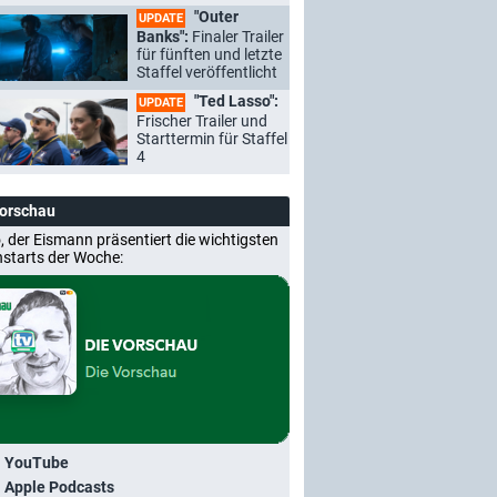
"Outer
UPDATE
Banks":
Finaler Trailer
für fünften und letzte
Staffel veröffentlicht
"Ted Lasso":
UPDATE
Frischer Trailer und
Starttermin für Staffel
4
Vorschau
, der Eismann präsentiert die wichtigsten
nstarts der Woche:
i YouTube
i Apple Podcasts