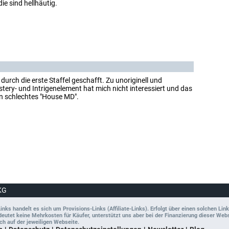
die sind hellhäutig.
l durch die erste Staffel geschafft. Zu unoriginell und
ery- und Intrigenelement hat mich nicht interessiert und das
in schlechtes "House MD".
KG
ks handelt es sich um Provisions-Links (Affiliate-Links). Erfolgt über einen solchen Link
tet keine Mehrkosten für Käufer, unterstützt uns aber bei der Finanzierung dieser Websit
ch auf der jeweiligen Webseite.