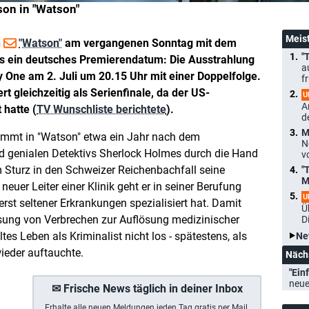
son in "Watson"
Meis
n
"Watson"
am vergangenen Sonntag mit dem
"
es ein deutsches Premierendatum: Die Ausstrahlung
a
 One am 2. Juli um 20.15 Uhr mit einer Doppelfolge.
f
rt gleichzeitig als Serienfinale, da der US-
U
A
hatte (
TV Wunschliste berichtete
).
d
M
immt in "Watson" etwa ein Jahr nach dem
N
 genialen Detektivs Sherlock Holmes durch die Hand
v
 Sturz in den Schweizer Reichenbachfall seine
"
M
 neuer Leiter einer Klinik geht er in seiner Berufung
U
rst seltener Erkrankungen spezialisiert hat. Damit
Ü
ösung von Verbrechen zur Auflösung medizinischer
D
tes Leben als Kriminalist nicht los - spätestens, als
Ne
wieder auftauchte.
Näch
"Einf
neue
✉ Frische News täglich in deiner Inbox
Erhalte a
lle neuen Meldungen jeden Tag gratis per Mail.