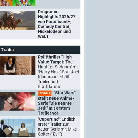
Programm-
Highlights 2026/27
von Paramount+,
Comedy Central,
Nickelodeon und
WELT
Trailer
Politthriller "High
Value Target:
The
Hunt for Saddam" mit
"Harry Hole"-Star Joel
Kinnaman erhält
Trailer und
Startdatum
"Star Wars"
UPDATE
stellt neue Anime-
Serie "Die neunte
Jedi" mit erstem
Trailer vor
"Cupertino":
Endlich
erster Trailer zur
neuen Serie mit Mike
Colter ("Evil")