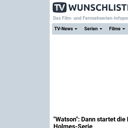
Das Film- und Fernsehserien-Infopor
TV-News
Serien
Filme
"Watson": Dann startet die
Holmes-Serie