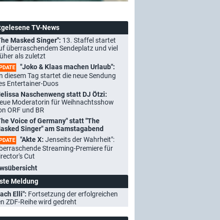
tgelesene TV-News
The Masked Singer":
13. Staffel startet
uf überraschendem Sendeplatz und viel
rüher als zuletzt
"Joko & Klaas machen Urlaub":
PDATE
n diesem Tag startet die neue Sendung
es Entertainer-Duos
elissa Naschenweng statt DJ Ötzi:
eue Moderatorin für Weihnachtsshow
on ORF und BR
The Voice of Germany" statt "The
asked Singer" am Samstagabend
"Akte X:
Jenseits der Wahrheit":
PDATE
berraschende Streaming-Premiere für
irector's Cut
wsübersicht
ste Meldung
ach Elli":
Fortsetzung der erfolgreichen
n ZDF-Reihe wird gedreht