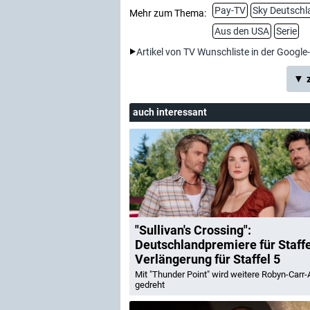
Pay-TV
Sky Deutschl
Mehr zum Thema:
Aus den USA
Serie
Artikel von TV Wunschliste in der Google
▼ z
auch interessant
"Sullivan's Crossing":
Deutschlandpremiere für Staffe
Verlängerung für Staffel 5
Mit "Thunder Point" wird weitere Robyn-Carr-
gedreht