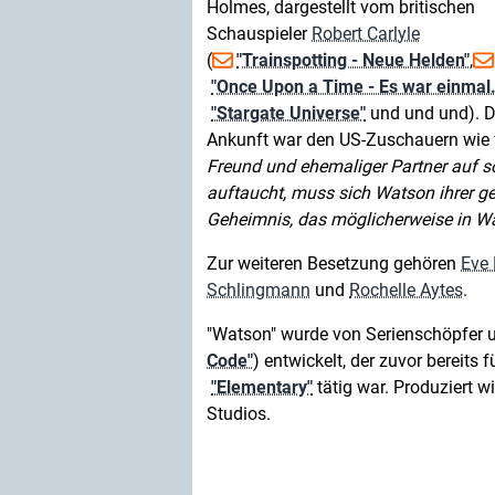
Holmes, dargestellt vom britischen
Schauspieler
Robert Carlyle
(
"Trainspotting - Neue Helden"
,
"Once Upon a Time - Es war einmal..
"Stargate Universe"
und und und). D
Ankunft war den US-Zuschauern wie 
Freund und ehemaliger Partner auf s
auftaucht, muss sich Watson ihrer g
Geheimnis, das möglicherweise in Wa
Zur weiteren Besetzung gehören
Eve
Schlingmann
und
Rochelle Aytes
.
"Watson" wurde von Serienschöpfer
Code"
) entwickelt, der zuvor bereits 
"Elementary"
tätig war. Produziert w
Studios.