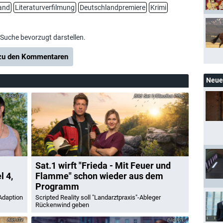
and
Literaturverfilmung
Deutschlandpremiere
Krimi
-Suche bevorzugt darstellen.
u den Kommentaren
Neue 
CTV
Sat.1/Claudius Pflug
Sat.1 wirft "Frieda - Mit Feuer und
l 4,
Flamme" schon wieder aus dem
Programm
Adaption
Scripted Reality soll "Landarztpraxis"-Ableger
Rückenwind geben
ITV
RTL