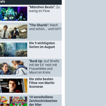
ials
"München Beats":
Zu
wenig im Flow
"The Shards":
Reich
und schön... und tot?!
Die 9 wichtigsten
Serien im August
"Back Up:
Auf Streife
mit der Ex" reizt mit
Frauenliebe und
Māori im Krimi
Die zehn besten
Filme von Martin
Scorsese
10 verschollene
Zeichentrickserien
der 90er