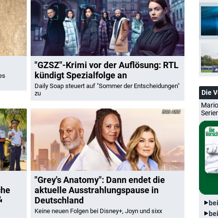
"GZSZ"-Krimi vor der Auflösung: RTL
kündigt Spezialfolge an
es
Daily Soap steuert auf "Sommer der Entscheidungen"
Die 
zu
Mario
Serie
BBC
ABC
"Grey's Anatomy": Dann endet die
che
aktuelle Ausstrahlungspause in
Deutschland
be
Keine neuen Folgen bei Disney+, Joyn und sixx
be