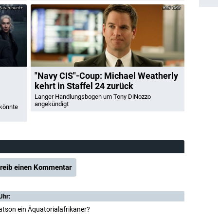
aramount+
CBS
"Navy CIS"-Coup: Michael Weatherly
kehrt in Staffel 24 zurück
Langer Handlungsbogen um Tony DiNozzo
angekündigt
 könnte
reib einen Kommentar
Uhr:
atson ein Äquatorialafrikaner?