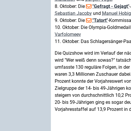
8. Oktober: Die
"Gefragt - Gejagt"
Sebastian Jacoby
und
Manuel Hobig
9. Oktober: Die
"Tatort"
-Kommiss
10. Oktober: Die Olympia-Goldmedai
Varfolomeev
11. Oktober: Das Schlagersänger-Pa
Die Quizshow wird im Verlauf der nä
wird "Wer weiß denn sowas?" tatsächl
umfasste 130 reguläre Folgen, in de
waren 3,3 Millionen Zuschauer dabei.
Prozent konnte der Vorjahreswert von
Zielgruppe der 14- bis 49-Jährigen k
steigern von durchschnittlich 10,2 Pr
20- bis 59-Jährigen ging es sogar deu
Vorjahresstaffel auf 13,9 Prozent in 