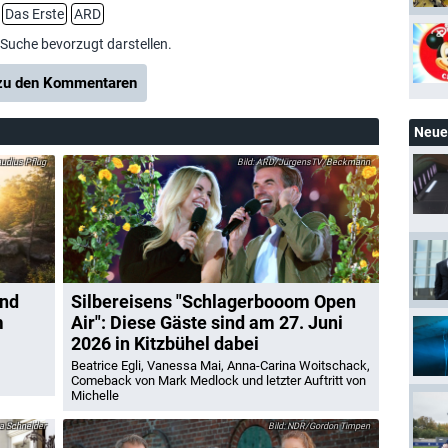
Das Erste
ARD
-Suche bevorzugt darstellen.
u den Kommentaren
Neue 
udius Pflug
ARD/JürgensTV/Beckmann
und
Silbereisens "Schlagerbooom Open
m
Air": Diese Gäste sind am 27. Juni
2026 in Kitzbühel dabei
Beatrice Egli, Vanessa Mai, Anna-Carina Woitschack,
Comeback von Mark Medlock und letzter Auftritt von
Michelle
 Schneider
NDR/Gordon Timpen