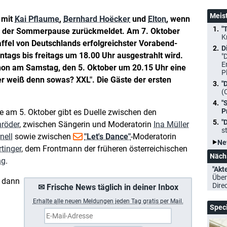
Meis
 mit
Kai Pflaume
,
Bernhard Hoëcker
und
Elton
, wenn
"
 der Sommerpause zurückmeldet. Am 7. Oktober
K
taffel von Deutschlands erfolgreichster Vorabend-
D
tags bis freitags um 18.00 Uhr ausgestrahlt wird.
"
E
hon am Samstag, den 5. Oktober um 20.15 Uhr eine
P
r weiß denn sowas? XXL". Die Gäste der ersten
"
(
"
P
e am 5. Oktober gibt es Duelle zwischen den
"
hröder
, zwischen Sängerin und Moderatorin
Ina Müller
s
nell
sowie zwischen
"Let's Dance"
-Moderatorin
Ne
tinger
, dem Frontmann der früheren österreichischen
Näch
ng
.
"Akt
Über
n dann
Dire
✉ Frische News täglich in deiner Inbox
Erhalte a
lle neuen Meldungen jeden Tag gratis per Mail.
Spec