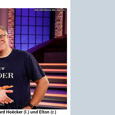
ARD/Morris Mac Matzen
 Hoëcker (l.) und Elton (r.)