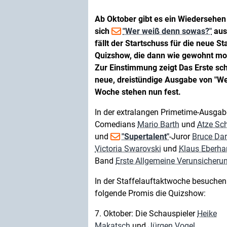
Ab Oktober gibt es ein Wiedersehen
sich
"Wer weiß denn sowas?"
aus
fällt der Startschuss für die neue S
Quizshow, die dann wie gewohnt mon
Zur Einstimmung zeigt Das Erste sc
neue, dreistündige Ausgabe von "We
Woche stehen nun fest.
In der extralangen Primetime-Ausgab
Comedians
Mario Barth
und
Atze Sc
und
"Supertalent"
-Juror
Bruce Dar
Victoria Swarovski
und
Klaus Eberhar
Band
Erste Allgemeine Verunsicheru
In der Staffelauftaktwoche besuche
folgende Promis die Quizshow:
7. Oktober: Die Schauspieler
Heike
Makatsch
und
Jürgen Vogel