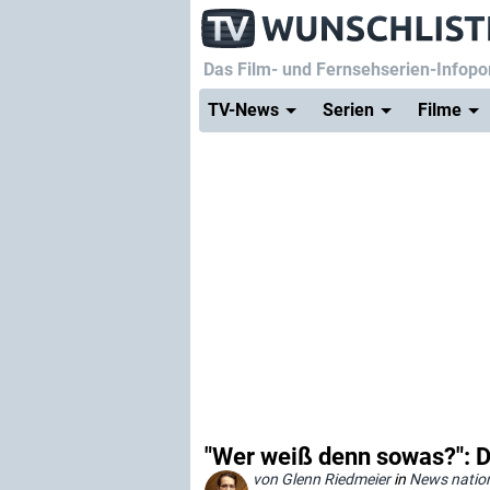
Das Film- und Fernsehserien-Infopor
TV-News
Serien
Filme
"Wer weiß denn sowas?": Da
von Glenn Riedmeier
in
News natio