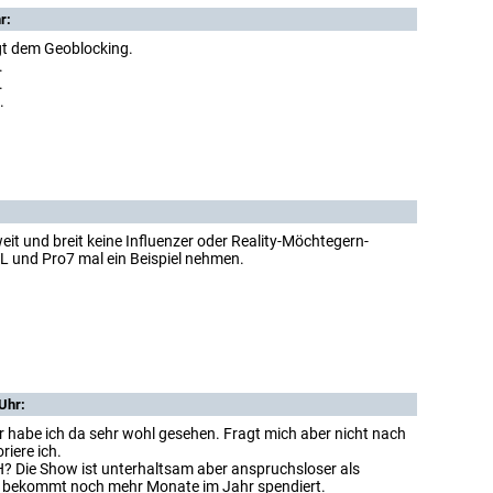
r:
egt dem Geoblocking.
.
.
.
eit und breit keine Influenzer oder Reality-Möchtegern-
TL und Pro7 mal ein Beispiel nehmen.
Uhr:
 habe ich da sehr wohl gesehen. Fragt mich aber nicht nach
riere ich.
 Die Show ist unterhaltsam aber anspruchsloser als
d bekommt noch mehr Monate im Jahr spendiert.