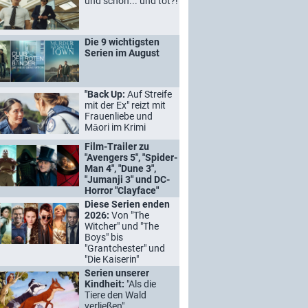
und schön... und tot?!
Die 9 wichtigsten
Serien im August
"Back Up:
Auf Streife
mit der Ex" reizt mit
Frauenliebe und
Māori im Krimi
Film-Trailer zu
"Avengers 5", "Spider-
Man 4", "Dune 3",
"Jumanji 3" und DC-
Horror "Clayface"
Diese Serien enden
2026:
Von "The
Witcher" und "The
Boys" bis
"Grantchester" und
"Die Kaiserin"
Serien unserer
Kindheit:
"Als die
Tiere den Wald
verließen"