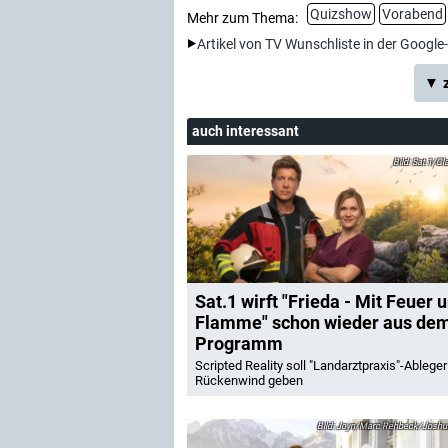
Quizshow
Vorabend
Mehr zum Thema:
Artikel von TV Wunschliste in der Google
▼ z
auch interessant
Sat.1/Cla
Sat.1 wirft "Frieda - Mit Feuer 
Flamme" schon wieder aus de
Programm
Scripted Reality soll "Landarztpraxis"-Ableger
Rückenwind geben
Joyn/Marc Rehbeck/Joshua