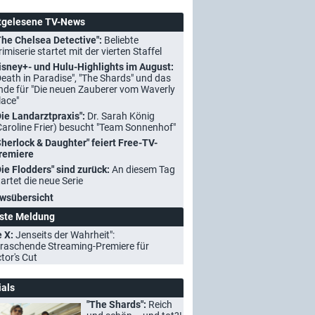
tgelesene TV-News
The Chelsea Detective":
Beliebte
rimiserie startet mit der vierten Staffel
isney+- und Hulu-Highlights im August:
Death in Paradise", "The Shards" und das
nde für "Die neuen Zauberer vom Waverly
lace"
Die Landarztpraxis":
Dr. Sarah König
Caroline Frier) besucht "Team Sonnenhof"
Sherlock & Daughter" feiert Free-TV-
remiere
Die Flodders" sind zurück:
An diesem Tag
tartet die neue Serie
wsübersicht
ste Meldung
e X:
Jenseits der Wahrheit":
raschende Streaming-Premiere für
ctor's Cut
ials
"The Shards":
Reich