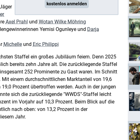
kostenlos anmelden
-Jäger
er
are
Axel Prahl
und
Wotan Wilke Möhring
llengewinnerinnen Yemisi Ogunleye und
Darja
ar
Michelle
und
Eric Philippi
chsten Staffel ein großes Jubiläum feiern. Denn 2025
ich bereits zehn Jahre alt. Die zurückliegende Staffel
r insgesamt 252 Prominente zu Gast waren. Im Schnitt
 Mit einem durchschnittlichen Marktanteil von 19,6
 19,0 Prozent übertroffen werden. Auch in der jungen
onnte sich die zurückliegende "WWDS"-Staffel leicht
ozent im Vorjahr auf 10,3 Prozent. Beim Blick auf die
tlich nach oben: von 13,2 Prozent in der
diesem Jahr.