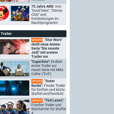
75 Jahre ARD:
Von
"DuckTales", "Disney
Club" und
Entdeckungen im
Nachtprogramm
Trailer
"Star Wars"
UPDATE
stellt neue Anime-
Serie "Die neunte
Jedi" mit erstem
Trailer vor
"Cupertino":
Endlich
erster Trailer zur
neuen Serie mit Mike
Colter ("Evil")
"Outer
UPDATE
Banks":
Finaler Trailer
für fünften und letzte
Staffel veröffentlicht
"Ted Lasso":
UPDATE
Frischer Trailer und
Starttermin für Staffel
4