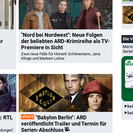
"Nord bei Nordwest": Neue Folgen
Die 
ar
der beliebten ARD-Krimireihe als TV-
Premiere in Sicht
Mario
Serie
Zwei neue Fälle für Hinnerk Schönemann, Jana
Klinge und Marleen Lohse
RTL
ARD Degeto/Frédéric Batier
be
be
g: RTL
"Babylon Berlin": ARD
UPDATE
veröffentlicht Trailer und Termin für
Serien-Abschluss
idungen"