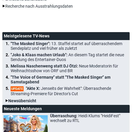
Recherche nach Ausstrahlungsdaten
Meistgelesene TV-News
"The Masked Singer":
13. Staffel startet auf überraschendem
Sendeplatz und viel früher als zuletzt
"Joko & Klaas machen Urlaub":
An diesem Tag startet die neue
Sendung des Entertainer-Duos
Melissa Naschenweng statt DJ Ötzi:
Neue Moderatorin für
Weihnachtsshow von ORF und BR
"The Voice of Germany" statt "The Masked Singer" am
Samstagabend
"Akte X:
Jenseits der Wahrheit": Überraschende
UPDATE
Streaming-Premiere für Director's Cut
Newsübersicht
Neueste Meldungen
Überraschung:
Heidi Klums "HeidiFest"
wechselt zu RTL