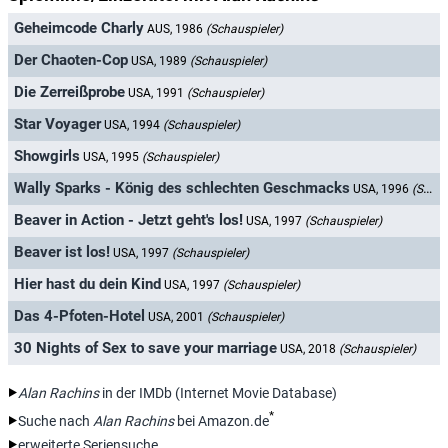
Geheimcode Charly
AUS, 1986
(Schauspieler)
Der Chaoten-Cop
USA, 1989
(Schauspieler)
Die Zerreißprobe
USA, 1991
(Schauspieler)
Star Voyager
USA, 1994
(Schauspieler)
Showgirls
USA, 1995
(Schauspieler)
Wally Sparks - König des schlechten Geschmacks
USA, 1996
(Schauspieler)
Beaver in Action - Jetzt geht's los!
USA, 1997
(Schauspieler)
Beaver ist los!
USA, 1997
(Schauspieler)
Hier hast du dein Kind
USA, 1997
(Schauspieler)
Das 4-Pfoten-Hotel
USA, 2001
(Schauspieler)
30 Nights of Sex to save your marriage
USA, 2018
(Schauspieler)
Alan Rachins
in der IMDb (Internet Movie Database)
*
Suche nach
Alan Rachins
bei Amazon.de
erweiterte Seriensuche