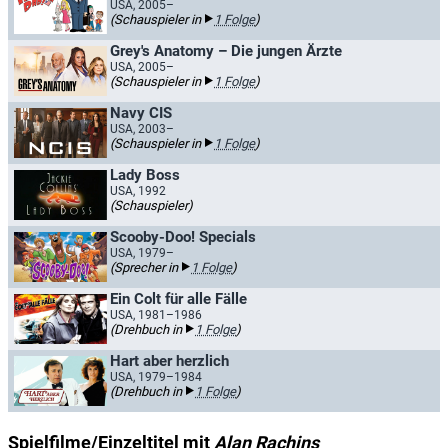
USA, 2005–
(Schauspieler in
1 Folge
)
Grey's Anatomy – Die jungen Ärzte
USA, 2005–
(Schauspieler in
1 Folge
)
Navy CIS
USA, 2003–
(Schauspieler in
1 Folge
)
Lady Boss
USA, 1992
(Schauspieler)
Scooby-Doo! Specials
USA, 1979–
(Sprecher in
1 Folge
)
Ein Colt für alle Fälle
USA, 1981–1986
(Drehbuch in
1 Folge
)
Hart aber herzlich
USA, 1979–1984
(Drehbuch in
1 Folge
)
Spielfilme/Einzeltitel mit
Alan Rachins