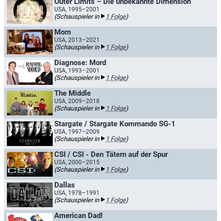
Outer Limits – Die unbekannte Dimension
USA, 1995–2001
(Schauspieler in
1 Folge
)
Mom
USA, 2013–2021
(Schauspieler in
1 Folge
)
Diagnose: Mord
USA, 1993–2001
(Schauspieler in
1 Folge
)
The Middle
USA, 2009–2018
(Schauspieler in
1 Folge
)
Stargate / Stargate Kommando SG-1
USA, 1997–2009
(Schauspieler in
1 Folge
)
CSI / CSI - Den Tätern auf der Spur
USA, 2000–2015
(Schauspieler in
1 Folge
)
Dallas
USA, 1978–1991
(Schauspieler in
1 Folge
)
American Dad!