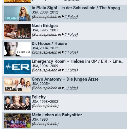
In Plain Sight - In der Schusslinie / The Voyagers
USA, 2008–2012
(Schauspielerin in
1 Folge
)
Nash Bridges
USA, 1996–2001
(Schauspielerin in
1 Folge
)
Dr. House / House
USA, 2004–2012
(Schauspielerin in
1 Folge
)
Emergency Room – Helden im OP / E.R. - Emergency Room
USA, 1994–2009
(Schauspielerin in
1 Folge
)
Grey's Anatomy – Die jungen Ärzte
USA, 2005–
(Schauspielerin in
1 Folge
)
Felicity
USA, 1998–2002
(Schauspielerin)
Mein Leben als Babysitter
USA, 1990
(Schauspielerin)