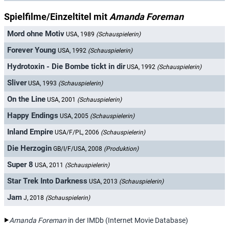
Spielfilme/Einzeltitel mit
Amanda Foreman
Mord ohne Motiv
USA, 1989
(Schauspielerin)
Forever Young
USA, 1992
(Schauspielerin)
Hydrotoxin - Die Bombe tickt in dir
USA, 1992
(Schauspielerin)
Sliver
USA, 1993
(Schauspielerin)
On the Line
USA, 2001
(Schauspielerin)
Happy Endings
USA, 2005
(Schauspielerin)
Inland Empire
USA/F/PL, 2006
(Schauspielerin)
Die Herzogin
GB/I/F/USA, 2008
(Produktion)
Super 8
USA, 2011
(Schauspielerin)
Star Trek Into Darkness
USA, 2013
(Schauspielerin)
Jam
J, 2018
(Schauspielerin)
Amanda Foreman
in der IMDb (Internet Movie Database)