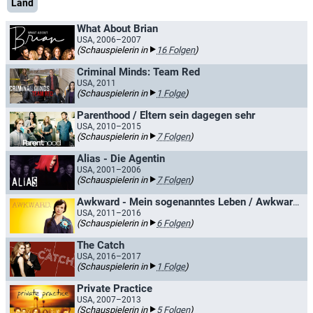
Land
What About Brian
USA, 2006–2007
(Schauspielerin in
16 Folgen
)
Criminal Minds: Team Red
USA, 2011
(Schauspielerin in
1 Folge
)
Parenthood / Eltern sein dagegen sehr
USA, 2010–2015
(Schauspielerin in
7 Folgen
)
Alias - Die Agentin
USA, 2001–2006
(Schauspielerin in
7 Folgen
)
Awkward - Mein sogenanntes Leben / Awkward.
USA, 2011–2016
(Schauspielerin in
6 Folgen
)
The Catch
USA, 2016–2017
(Schauspielerin in
1 Folge
)
Private Practice
USA, 2007–2013
(Schauspielerin in
5 Folgen
)