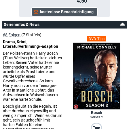
4.50
Serieninfos & News
68 Folgen
(7 Staffeln)
DVD-Tipp
Drama, Krimi,
Literaturverfilmung/-adaption
Der Polizeiveteran Harry Bosch
(Titus Welliver) hatte kein leichtes
Leben: Seinen Vater hatte er nie
kennengelernt, seine Mutter
arbeitete als Prostituierte und
wurde Opfer eines
Gewaltverbrechens. So kam
Harry noch vor dem Teenager-
Alter in staatliche Obhut, das
Aufwachsen in Waisenhäusern
war eine harte Schule.
Bosch glaubt an die Regeln, ist
aber durchaus eigenwillig und
Bosch
wenig zimperlich. Wenn es darum
Series 2
geht, sein Bauchgefühl mit
harten Fakten für eine