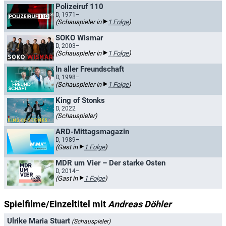
Polizeiruf 110
D, 1971–
(Schauspieler in
1 Folge
)
SOKO Wismar
D, 2003–
(Schauspieler in
1 Folge
)
In aller Freundschaft
D, 1998–
(Schauspieler in
1 Folge
)
King of Stonks
D, 2022
(Schauspieler)
ARD-Mittagsmagazin
D, 1989–
(Gast in
1 Folge
)
MDR um Vier – Der starke Osten
D, 2014–
(Gast in
1 Folge
)
Spielfilme/Einzeltitel mit
Andreas Döhler
Ulrike Maria Stuart
(Schauspieler)