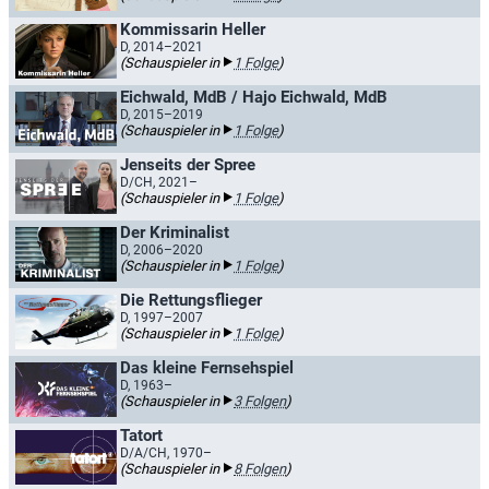
Kommissarin Heller
D, 2014–2021
(Schauspieler in
1 Folge
)
Eichwald, MdB / Hajo Eichwald, MdB
D, 2015–2019
(Schauspieler in
1 Folge
)
Jenseits der Spree
D/CH, 2021–
(Schauspieler in
1 Folge
)
Der Kriminalist
D, 2006–2020
(Schauspieler in
1 Folge
)
Die Rettungsflieger
D, 1997–2007
(Schauspieler in
1 Folge
)
Das kleine Fernsehspiel
D, 1963–
(Schauspieler in
3 Folgen
)
Tatort
D/A/CH, 1970–
(Schauspieler in
8 Folgen
)