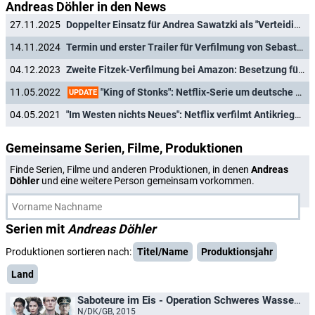
Andreas Döhler in den News
27.11.2025
Doppelter Einsatz für Andrea Sawatzki als "Verteidigerin" und Taxifahrerin
14.11.2024
Termin und erster Trailer für Verfilmung von Sebastian Fitzeks größtem Roman-Erfolg
04.12.2023
Zweite Fitzek-Verfilmung bei Amazon: Besetzung für "Der Heimweg" steht
"King of Stonks": Netflix-Serie um deutsche Finanzstümper findet Starttermin
11.05.2022
UPDATE
04.05.2021
"Im Westen nichts Neues": Netflix verfilmt Antikriegsroman neu
Gemeinsame Serien, Filme, Produktionen
Finde Serien, Filme und anderen Produktionen, in denen
Andreas
Döhler
und eine weitere Person gemeinsam vorkommen.
Serien mit
Andreas Döhler
Produktionen sortieren nach:
Titel/Name
Produktionsjahr
Land
Saboteure im Eis - Operation Schweres Wasser / The Saboteurs
N/DK/GB, 2015