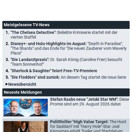
Meistgelesene TV-News
"The Chelsea Detective":
Beliebte Krimiserie startet mit der
vierten Staffel
Disney+- und Hulu-Highlights im August:
"Death in Paradise",
"The Shards" und das Ende für "Die neuen Zauberer vom Waverly
Place"
"Die Landarztpraxis":
Dr. Sarah König (Caroline Frier) besucht
"Team Sonnenhof"
"Sherlock & Daughter" feiert Free-TV-Premiere
"Die Flodders" sind zurück:
An diesem Tag startet die neue Serie
Newsübersicht
Neueste Meldungen
Stefan Raabs neue "Jetski Star WM":
Diese
Promis sind am 29. August 2026 dabei
Politthriller "High Value Target:
The Hunt
for Saddam" mit "Harry Hole"-Star Joel
Kinnaman erhält Trailer und Startdatum