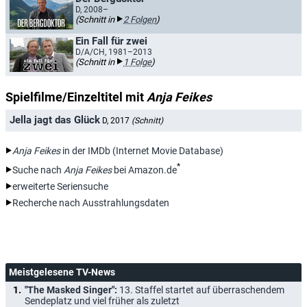
D, 2008–
(Schnitt in
2 Folgen
)
Ein Fall für zwei
D/A/CH, 1981–2013
(Schnitt in
1 Folge
)
Spielfilme/Einzeltitel mit
Anja Feikes
Jella jagt das Glück
D, 2017
(Schnitt)
Anja Feikes
in der IMDb (Internet Movie Database)
*
Suche nach
Anja Feikes
bei Amazon.de
erweiterte Seriensuche
Recherche nach Ausstrahlungsdaten
Meistgelesene TV-News
"The Masked Singer":
13. Staffel startet auf überraschendem
Sendeplatz und viel früher als zuletzt