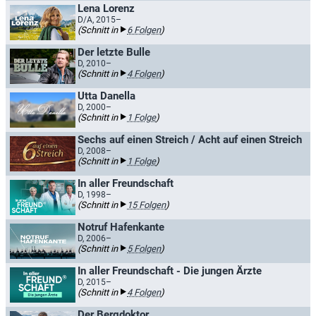
Lena Lorenz
D/A, 2015–
(Schnitt in
6 Folgen
)
Der letzte Bulle
D, 2010–
(Schnitt in
4 Folgen
)
Utta Danella
D, 2000–
(Schnitt in
1 Folge
)
Sechs auf einen Streich / Acht auf einen Streich
D, 2008–
(Schnitt in
1 Folge
)
In aller Freundschaft
D, 1998–
(Schnitt in
15 Folgen
)
Notruf Hafenkante
D, 2006–
(Schnitt in
5 Folgen
)
In aller Freundschaft - Die jungen Ärzte
D, 2015–
(Schnitt in
4 Folgen
)
Der Bergdoktor