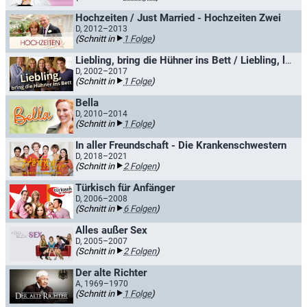
Hochzeiten / Just Married - Hochzeiten Zwei
D, 2012–2013
(Schnitt in
1 Folge
)
Liebling, bring die Hühner ins Bett / Liebling, lass die Hühner frei
D, 2002–2017
(Schnitt in
1 Folge
)
Bella
D, 2010–2014
(Schnitt in
1 Folge
)
In aller Freundschaft - Die Krankenschwestern
D, 2018–2021
(Schnitt in
2 Folgen
)
Türkisch für Anfänger
D, 2006–2008
(Schnitt in
6 Folgen
)
Alles außer Sex
D, 2005–2007
(Schnitt in
2 Folgen
)
Der alte Richter
A, 1969–1970
(Schnitt in
1 Folge
)