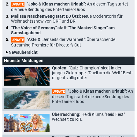
"Joko & Klaas machen Urlaub":
An diesem Tag startet
UPDATE
die neue Sendung des Entertainer-Duos
Melissa Naschenweng statt DJ Ötzi:
Neue Moderatorin für
Weihnachtsshow von ORF und BR
"The Voice of Germany" statt "The Masked Singer" am
Samstagabend
"Akte X:
Jenseits der Wahrheit": Überraschende
UPDATE
Streaming-Premiere für Director's Cut
Newsübersicht
Neueste Meldungen
Quoten:
"Quiz-Champion" siegt in der
jungen Zielgruppe, "Duell um die Welt"-Best-
of geht völlig unter
"Joko & Klaas machen Urlaub":
An
UPDATE
diesem Tag startet die neue Sendung des
Entertainer-Duos
Überraschung:
Heidi Klums "HeidiFest"
wechselt zu RTL