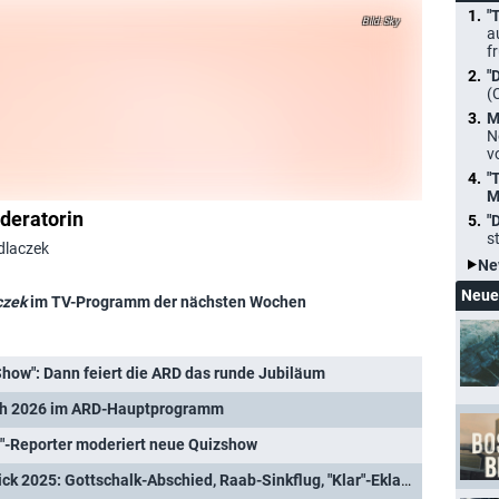
"
Sky
a
f
"
(
M
N
v
"
M
deratorin
"
s
dlaczek
Ne
Neue
czek
im TV-Programm der nächsten Wochen
how": Dann feiert die ARD das runde Jubiläum
h 2026 im ARD-Hauptprogramm
"-Reporter moderiert neue Quizshow
Deutscher TV-Jahresrückblick 2025: Gottschalk-Abschied, Raab-Sinkflug, "Klar"-Eklat und Wahl-TV XXL