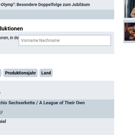
l-Olymp": Besondere Doppelfolge zum Jubiläum
duktionen
onen, in denen
Esther Sedlaczek
und eine weitere Person
Produktionsjahr
Land
)
schis Sechserkette / A League of Their Own
n
)
iel