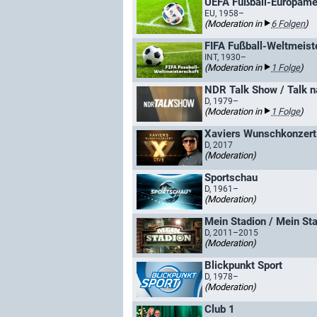
UEFA Fußball-Europame
EU, 1958–
(Moderation in
6 Folgen
)
FIFA Fußball-Weltmeist
INT, 1930–
(Moderation in
1 Folge
)
NDR Talk Show / Talk 
D, 1979–
(Moderation in
1 Folge
)
Xaviers Wunschkonzert
D, 2017
(Moderation)
Sportschau
D, 1961–
(Moderation)
Mein Stadion / Mein St
D, 2011–2015
(Moderation)
Blickpunkt Sport
D, 1978–
(Moderation)
Club 1