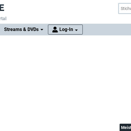
tal
Streams & DVDs
Log-In
Meis