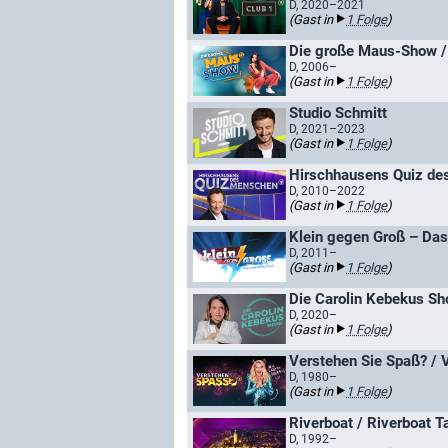
D, 2020–2021
(Gast in
1 Folge
)
Die große Maus-Show /
D, 2006–
(Gast in
1 Folge
)
Studio Schmitt
D, 2021–2023
(Gast in
1 Folge
)
Hirschhausens Quiz de
D, 2010–2022
(Gast in
1 Folge
)
Klein gegen Groß – Das
D, 2011–
(Gast in
1 Folge
)
Die Carolin Kebekus S
D, 2020–
(Gast in
1 Folge
)
Verstehen Sie Spaß? / 
D, 1980–
(Gast in
1 Folge
)
Riverboat / Riverboat T
D, 1992–