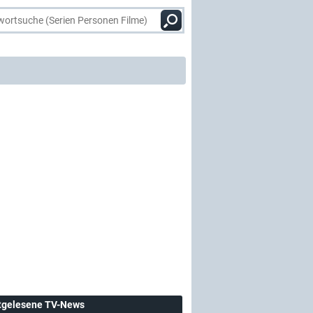
tgelesene TV-News