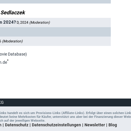
 Sedlaczek
en 2024?
D, 2024
(Moderation)
26
(Moderation)
Movie Database)
*
n.de
KG
ks handelt es sich um Provisions-Links (Affiliate-Links). Erfolgt über einen solchen Link
tet keine Mehrkosten für Käufer, unterstützt uns aber bei der Finanzierung dieser Websit
ch auf der jeweiligen Webseite.
n
Datenschutz
Datenschutzeinstellungen
Newsletter
Blog