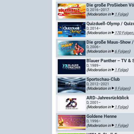
Die große ProSieben Vö
D, 2016–2017
(Moderation in
1 Folge
)
Quizduell-Olymp / Quiz
D, 2014–
(Moderation in
170 Folgen
Die große Maus-Show /
D, 2006–
(Moderation in
6 Folgen
)
Blauer Panther – TV & 
D, 1989–
(Moderation in
1 Folge
)
Sportschau-Club
D, 2012–2021
(Moderation in
9 Folgen
)
ARD-Jahresrückblick
D, 2001–
(Moderation in
1 Folge
)
Goldene Henne
D, 1996–
(Moderation in
1 Folge
)