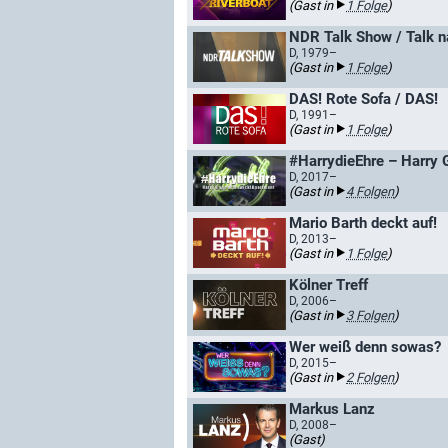
(Gast in
1 Folge
)
NDR Talk Show / Talk 
D, 1979–
(Gast in
1 Folge
)
DAS! Rote Sofa / DAS!
D, 1991–
(Gast in
1 Folge
)
#HarrydieEhre – Harry 
D, 2017–
(Gast in
4 Folgen
)
Mario Barth deckt auf!
D, 2013–
(Gast in
1 Folge
)
Kölner Treff
D, 2006–
(Gast in
3 Folgen
)
Wer weiß denn sowas?
D, 2015–
(Gast in
2 Folgen
)
Markus Lanz
D, 2008–
(Gast)