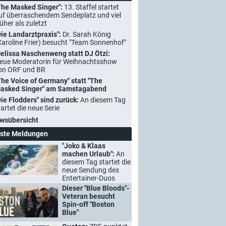
The Masked Singer":
13. Staffel startet
uf überraschendem Sendeplatz und viel
rüher als zuletzt
Die Landarztpraxis":
Dr. Sarah König
Caroline Frier) besucht "Team Sonnenhof"
elissa Naschenweng statt DJ Ötzi:
eue Moderatorin für Weihnachtsshow
on ORF und BR
The Voice of Germany" statt "The
asked Singer" am Samstagabend
Die Flodders" sind zurück:
An diesem Tag
tartet die neue Serie
wsübersicht
ste Meldungen
"Joko & Klaas
machen Urlaub":
An
diesem Tag startet die
neue Sendung des
Entertainer-Duos
Dieser "Blue Bloods"-
Veteran besucht
Spin-off "Boston
Blue"