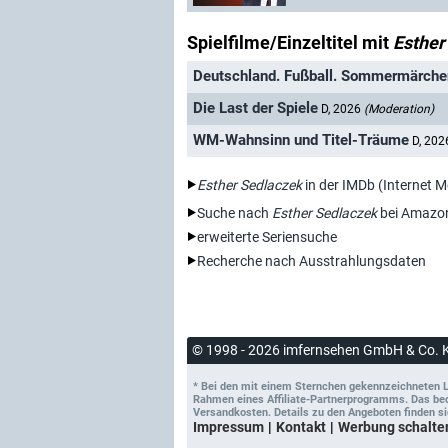
Spielfilme/Einzeltitel mit
Esther
Deutschland. Fußball. Sommermärch
Die Last der Spiele
D, 2026
(Moderation)
WM-Wahnsinn und Titel-Träume
D, 20
Esther Sedlaczek
in der IMDb (Internet 
Suche nach
Esther Sedlaczek
bei Amazo
erweiterte Seriensuche
Recherche nach Ausstrahlungsdaten
© 1998 - 2026 imfernsehen GmbH & Co. 
* Bei den mit einem Sternchen gekennzeichneten Lin
Rahmen eines Affiliate-Partnerprogramms. Das bedeu
Versandkosten. Details zu den Angeboten finden si
Impressum
Kontakt
Werbung schalte