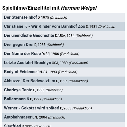
Spielfilme/Einzeltitel mit
Herman Weigel
Der Sternsteinhof
D, 1975
(Drehbuch)
Christiane F. - Wir Kinder vom Bahnhof Zoo
D, 1981
(Drehbuch)
Die unendliche Geschichte
D/USA, 1984
(Drehbuch)
Drei gegen Drei
D, 1985
(Drehbuch)
Der Name der Rose
D/F/I, 1986
(Produktion)
Letzte Ausfahrt Brooklyn
USA, 1989
(Produktion)
Body of Evidence
D/USA, 1993
(Produktion)
Abbuzze! Der Badesalzfilm
D, 1996
(Produktion)
Charleys Tante
D, 1996
(Drehbuch)
Ballermann 6
D, 1997
(Produktion)
Werner - Gekotzt wird später!
D, 2003
(Produktion)
Autobahnraser
D/L, 2004
(Drehbuch)
Siegfried
D, 2005
(Drehbuch)