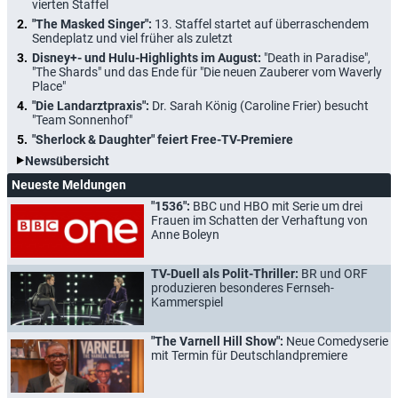
vierten Staffel
"The Masked Singer":
13. Staffel startet auf überraschendem
Sendeplatz und viel früher als zuletzt
Disney+- und Hulu-Highlights im August:
"Death in Paradise",
"The Shards" und das Ende für "Die neuen Zauberer vom Waverly
Place"
"Die Landarztpraxis":
Dr. Sarah König (Caroline Frier) besucht
"Team Sonnenhof"
"Sherlock & Daughter" feiert Free-TV-Premiere
Newsübersicht
Neueste Meldungen
"1536":
BBC und HBO mit Serie um drei
Frauen im Schatten der Verhaftung von
Anne Boleyn
TV-Duell als Polit-Thriller:
BR und ORF
produzieren besonderes Fernseh-
Kammerspiel
"The Varnell Hill Show":
Neue Comedyserie
mit Termin für Deutschlandpremiere