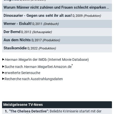
Warum Männer nicht zuhören und Frauen schlecht einparken
D, 2
Dinosaurier - Gegen uns seht ihr alt aus!
D, 2009
(Produktion)
Werner - Eiskalt!
D, 2011
(Drehbuch)
Der Bernd
D, 2012
(Schauspieler)
Aus dem Nichts
D, 2017
(Produktion)
Stasikomödie
D, 2022
(Produktion)
Herman Weigel
in der IMDb (Internet Movie Database)
*
Suche nach
Herman Weigel
bei Amazon.de
erweiterte Seriensuche
Recherche nach Ausstrahlungsdaten
Meistgelesene TV-News
"The Chelsea Detective":
Beliebte Krimiserie startet mit der