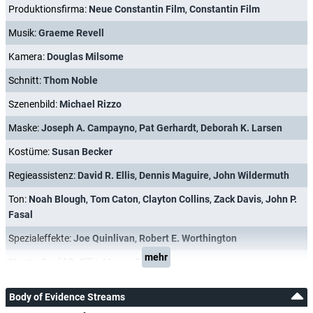
Produktionsfirma:
Neue Constantin Film
,
Constantin Film
Musik:
Graeme Revell
Kamera:
Douglas Milsome
Schnitt:
Thom Noble
Szenenbild:
Michael Rizzo
Maske:
Joseph A. Campayno
,
Pat Gerhardt
,
Deborah K. Larsen
Kostüme:
Susan Becker
Regieassistenz:
David R. Ellis
,
Dennis Maguire
,
John Wildermuth
Ton:
Noah Blough
,
Tom Caton
,
Clayton Collins
,
Zack Davis
,
John P.
Fasal
Spezialeffekte:
Joe Quinlivan
,
Robert E. Worthington
mehr
Stunts:
David R. Ellis
,
Manny Perry
Body of Evidence Streams