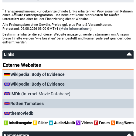
*
Transparenzhinweis: Für gekennzeichnete Links erhalten wir Provisionen im Rahmen
eines Affiliate-Partnerprogramms. Das bedeutet keine Mehrkosten für Käufer,
unterstützt uns aber bei der Finanzierung dieser Website.
Alle Preisangaben ohne Gewähr, Preise ggf. plus Porto & Versandkosten.
Preisstand: 09.08.2026 03:00 GMT+1 (
Mehr Informationen
)
Bestimmte Inhalte, die auf dieser Website angezeigt werden, stammen von Amazon.
Diese Inhalte werden "wie besehen" bereitgestellt und können jederzeit geändert oder
entfernt werden.
Links
Externe Websites
Wikipedia: Body of Evidence
Wikipedia: Body of Evidence
IMDb
(Internet Movie Database)
Rotten Tomatoes
themoviedb
I
Inhaltsangabe
B
Bilder
A
Audio/Musik
V
Videos
F
Forum
N
Blog/News
Kommentare