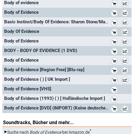
*
Body of evidence
*
Body of Evidence
*
Basic Instinct/Body Of Evidence: Sharon Stone/Madonna - 2 On 1 - Pal VHS
*
Body Of Evidence
*
Body of Evidence
*
BODY - BODY OF EVIDENCE (1 DVD)
*
Body of Evidence
*
Body of Evidence [Region Free] [Blu-ray]
*
Body of Evidence ( ) [ UK Import ]
*
Body of Evidence [VHS]
*
Body of Evidence (1993) ( ) [ Holländische Import ]
*
Body of Evidence [DVD] (IMPORT) (Keine deutsche Version)
Soundtracks, Bücher und mehr...
*
Suche nach
Body of Evidence
bei Amazon.de