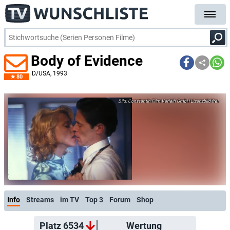
Body of Evidence
D/USA
, 1993
80
Constantin Film Verleih GmbH Lizenzbild frei
Info
Streams
im TV
Top 3
Forum
Shop
Platz 6534
Wertung