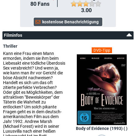
80
Fans
3.00
Filminfos
Thriller
DVD-Tipp
Kann eine Frau einen Mann
ermorden, indem sie ihm beim
Liebesakt eine tödliche Überdosis
Sex verabreicht? Und wenn ja,
wie kann man ihr vor Gericht die
böse Absicht nachweisen?
Handelt es sich um das oft
zitierte perfekte Verbrechen?
Oder gibt es Möglichkeiten, dem
attraktiven "Beweiskörper" der
Täterin die Wahrheit zu
entlocken? Um solch pikante
Fragen geht es in dem deutsch-
amerikanischen Film aus dem
Jahr 1992. Andrew Marsh
(Michael Forest) wird in seiner
Body of Evidence (1993) ( )
Luxusvilla nach einer heißen