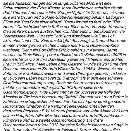
sie die Auszeichnungen schon lange: Julianne Moore ist eine
Schauspielerin der Extra-Klasse. Ihren Durchbruch schaffte sie mit
Paul Thomas Andersons Film "Boogie Nights" 1997, für den sie auch
ihre erste Oscar- und Golden-Globe-Nominierung bekam. Es folgten
Filme wie "Das Ende einer Affäre", "Dem Himmel so fern" oder "The
Hours". Dabei brilliert sie in Rollen der 50er-Jahre-Vorzeige-Hausfrau,
die aus ihrem Leben ausbrechen will. Aber auch in Blockbustern wie
"Vergessene Welt - Jurassic Park" und Komödien wie "Laws of
Attraction" oder "The Kids are Allright" überzeugt Julianne Moore, die
immer wieder gerne zwischen Independent- und Hollywood-Kino
wechselt. "Denn ein Box-Office-Erfolg gehört zur Karriere. Damit
werden radikale Filme […] erst möglich", so die Schauspielerin 2008 in
einem Interview. Für Ihre Darstellung einer an Alzheimer erkrankten
Frau in "Still Alice - Mein Leben ohne Gestern" wurde sie 2015 mit dem
Oscar ausgezeichnet.Starinfo Willem Dafoe: 1955 in Wisconsin als
Sohn einer Krankenschwester und eines Chirurgen geboren, riskierte
er 1986 sein Leben beim Dreh zu "Platoon", als er sich eine schwere
Gelbfiebererkrankung zuzog. Doch die Schutzengel meinten es gut
mit ihm, er überlebte und erhielt für "Platoon" seine erste
Oscarnominierung. 1988 übernimmt er für Scorsese die Rolle des
Messias in "Die letzte Versuchung Christi". Danach sieht man Dafoe in
zahlreichen erfolgreichen Filmen. Für das nicht ganz ernst gemeinte
Horrorstück "Shadow of a Vampire", eine Geschichte über den
deutschen Regisseur F. W. Murnau (gespielt von John Malkovich) und
seinen Hauptdarsteller Max Schreck bekam Dafoe 2000 zahlreiche
Filmpreise und eine zweite Oscarnominierung. Die dritte
Oscarnominierung folgte 2018 für seine Rolle als Vincent van Gogh in
"Van Gogh - An der Schwelle zur Ewigkeit". Dafoe gibt stets vollen