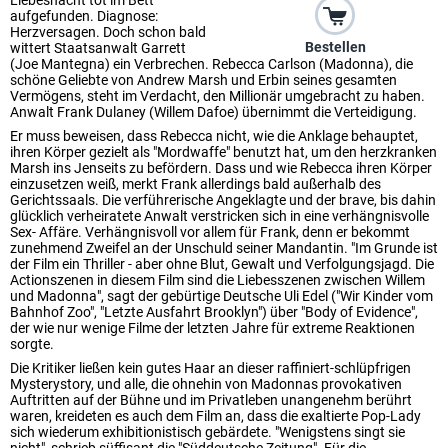
Liebesnacht tot im Bett
aufgefunden. Diagnose:
Herzversagen. Doch schon bald
Bestellen
wittert Staatsanwalt Garrett
(Joe Mantegna) ein Verbrechen. Rebecca Carlson (Madonna), die
schöne Geliebte von Andrew Marsh und Erbin seines gesamten
Vermögens, steht im Verdacht, den Millionär umgebracht zu haben.
Anwalt Frank Dulaney (Willem Dafoe) übernimmt die Verteidigung.
Er muss beweisen, dass Rebecca nicht, wie die Anklage behauptet,
ihren Körper gezielt als "Mordwaffe" benutzt hat, um den herzkranken
Marsh ins Jenseits zu befördern. Dass und wie Rebecca ihren Körper
einzusetzen weiß, merkt Frank allerdings bald außerhalb des
Gerichtssaals. Die verführerische Angeklagte und der brave, bis dahin
glücklich verheiratete Anwalt verstricken sich in eine verhängnisvolle
Sex- Affäre. Verhängnisvoll vor allem für Frank, denn er bekommt
zunehmend Zweifel an der Unschuld seiner Mandantin. "Im Grunde ist
der Film ein Thriller - aber ohne Blut, Gewalt und Verfolgungsjagd. Die
Actionszenen in diesem Film sind die Liebesszenen zwischen Willem
und Madonna", sagt der gebürtige Deutsche Uli Edel ("Wir Kinder vom
Bahnhof Zoo", "Letzte Ausfahrt Brooklyn") über "Body of Evidence",
der wie nur wenige Filme der letzten Jahre für extreme Reaktionen
sorgte.
Die Kritiker ließen kein gutes Haar an dieser raffiniert-schlüpfrigen
Mysterystory, und alle, die ohnehin von Madonnas provokativen
Auftritten auf der Bühne und im Privatleben unangenehm berührt
waren, kreideten es auch dem Film an, dass die exaltierte Pop-Lady
sich wiederum exhibitionistisch gebärdete. "Wenigstens singt sie