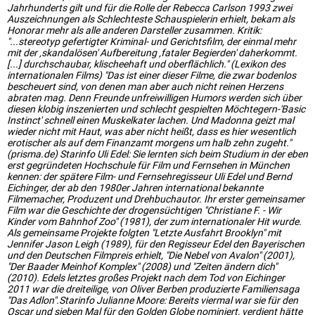
Jahrhunderts gilt und für die Rolle der Rebecca Carlson 1993 zwei
Auszeichnungen als Schlechteste Schauspielerin erhielt, bekam als
Honorar mehr als alle anderen Darsteller zusammen. Kritik:
"...stereotyp gefertigter Kriminal- und Gerichtsfilm, der einmal mehr
mit der ‚skandalösen' Aufbereitung ‚fataler Begierden' daherkommt.
[...] durchschaubar, klischeehaft und oberflächlich." (Lexikon des
internationalen Films) "Das ist einer dieser Filme, die zwar bodenlos
bescheuert sind, von denen man aber auch nicht reinen Herzens
abraten mag. Denn Freunde unfreiwilligen Humors werden sich über
diesen klobig inszenierten und schlecht gespielten Möchtegern-'Basic
Instinct' schnell einen Muskelkater lachen. Und Madonna geizt mal
wieder nicht mit Haut, was aber nicht heißt, dass es hier wesentlich
erotischer als auf dem Finanzamt morgens um halb zehn zugeht."
(prisma.de) Starinfo Uli Edel: Sie lernten sich beim Studium in der eben
erst gegründeten Hochschule für Film und Fernsehen in München
kennen: der spätere Film- und Fernsehregisseur Uli Edel und Bernd
Eichinger, der ab den 1980er Jahren international bekannte
Filmemacher, Produzent und Drehbuchautor. Ihr erster gemeinsamer
Film war die Geschichte der drogensüchtigen "Christiane F. - Wir
Kinder vom Bahnhof Zoo" (1981), der zum internationaler Hit wurde.
Als gemeinsame Projekte folgten "Letzte Ausfahrt Brooklyn" mit
Jennifer Jason Leigh (1989), für den Regisseur Edel den Bayerischen
und den Deutschen Filmpreis erhielt, "Die Nebel von Avalon" (2001),
"Der Baader Meinhof Komplex" (2008) und "Zeiten ändern dich"
(2010). Edels letztes großes Projekt nach dem Tod von Eichinger
2011 war die dreiteilige, von Oliver Berben produzierte Familiensaga
"Das Adlon".Starinfo Julianne Moore: Bereits viermal war sie für den
Oscar und sieben Mal für den Golden Globe nominiert, verdient hätte