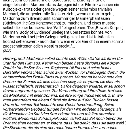
nicht", schrieb süffisant die "Süddeutsche Zeitung". Für die
eingefleischten Madonnafans dagegen ist der Film inzwischen ein
Kultobjekt - trotz oder gerade wegen seiner schamlos trivialen
Machart, die ungeniert alle Register zieht, wenn es darum geht,
Madonna zum Brennpunkt schummriger Männerphantasien
(Stichwort: heißes Kerzenwachs) zu machen. Und eines musste
selbst die eher konservative "Welt" eingestehen: "Der ,Beweis-Körper',
wie man ,Body of Evidence' unelegant übersetzen könnte, von
Madonna wird bei jeder Gelegenheit gezeigt und ist tatsächlich
höchst sehenswert - auch dann, wenn er vor Gericht in einem schmal
zugeschnittenen edlen Kostüm steckt."...
(ZDF)
Hintergrund: Madonna selbst suchte sich Willem Dafoe als ihren Co-
Star für den Film aus. Keiner von beiden hatte übrigens ein Körper-
Double für die Sex-Szenen. Regisseur Uli Edel und seine beiden
Darsteller verbrachten schon zwei Wochen vor Drehbeginn damit, die
entsprechenden Erotik-Parts zu proben. Madonna bezeichnete das
Drehen der Szenen als kein bisschen sexy, sie empfand sie eher als
wissenschaftlich, systematisch. Dafoe dagegen erklärte, er sei schon
davon angeturnt gewesen. Zur Vorbereitung auf ihre Rolle, traf sich
die Musikerin mit einer Domina, die ihre einige Tricks verriet, z. B. wie
man jemandem mit einem Gürtel die Arme auf den Rücken fesselt.
Dafoe für seinen Teil besuchte eine Gerichtsverhandlung. Seine
vorbereitenden Beobachtungen für den Film endeten allerdings, als
die Menschen im Saal den Star erkannten und mit ihm sprechen
wollten. Madonnas Schauspielcoach verließ das Set noch bevor die
Dreharbeiten begannen, er klagte, dass "sie denkt, dass sie alles weiß".
Die Stil-Ikone, die als eine der mächtigsten Frauen des vorherigen