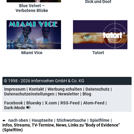
Dick und Doof
Blue Velvet –
Verbotene Blicke
Miami Vice
Tatort
© 1998 - 2026 imfernsehen GmbH & Co. KG
Impressum
Kontakt
Werbung schalten
Datenschutz
Datenschutzeinstellungen
Newsletter
Blog
Facebook
Bluesky
X.com
RSS-Feed
Atom-Feed
Dark-Mode
nach oben
Hauptseite
Stichwortsuche
Spielfilme
Infos, Streams, TV-Termine, News, Links zu "Body of Evidence"
(Spielfilm)