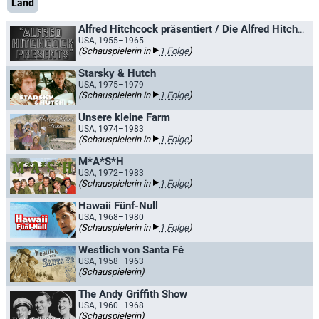
Land
Alfred Hitchcock präsentiert / Die Alfred Hitchcock Stunde
USA, 1955–1965
(Schauspielerin in
1 Folge
)
Starsky & Hutch
USA, 1975–1979
(Schauspielerin in
1 Folge
)
Unsere kleine Farm
USA, 1974–1983
(Schauspielerin in
1 Folge
)
M*A*S*H
USA, 1972–1983
(Schauspielerin in
1 Folge
)
Hawaii Fünf-Null
USA, 1968–1980
(Schauspielerin in
1 Folge
)
Westlich von Santa Fé
USA, 1958–1963
(Schauspielerin)
The Andy Griffith Show
USA, 1960–1968
(Schauspielerin)