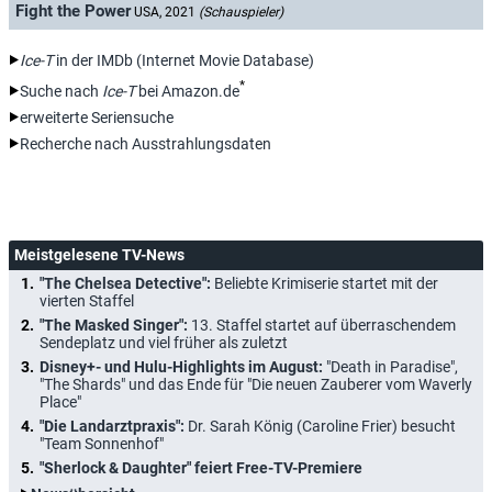
Fight the Power
USA, 2021
(Schauspieler)
Ice-T
in der IMDb (Internet Movie Database)
*
Suche nach
Ice-T
bei Amazon.de
erweiterte Seriensuche
Recherche nach Ausstrahlungsdaten
Meistgelesene TV-News
"The Chelsea Detective":
Beliebte Krimiserie startet mit der
vierten Staffel
"The Masked Singer":
13. Staffel startet auf überraschendem
Sendeplatz und viel früher als zuletzt
Disney+- und Hulu-Highlights im August:
"Death in Paradise",
"The Shards" und das Ende für "Die neuen Zauberer vom Waverly
Place"
"Die Landarztpraxis":
Dr. Sarah König (Caroline Frier) besucht
"Team Sonnenhof"
"Sherlock & Daughter" feiert Free-TV-Premiere