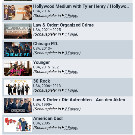
Hollywood Medium with Tyler Henry / Hollywood Medium - Superstars im Kontakt mit dem Jenseits
USA, 2016–
(Schauspieler in
1 Folge
)
Law & Order: Organized Crime
USA, 2021–2025
(Schauspieler in
1 Folge
)
Chicago P.D.
USA, 2013–
(Schauspieler in
3 Folgen
)
Younger
USA, 2015–2021
(Schauspieler in
1 Folge
)
30 Rock
USA, 2006–2013
(Schauspieler in
1 Folge
)
Law & Order / Die Aufrechten - Aus den Akten der Straße
USA, 1990–
(Schauspieler in
2 Folgen
)
American Dad!
USA, 2005–
(Schauspieler in
1 Folge
)