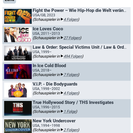
Fight the Power – Wie Hip-Hop die Welt veränderte
USA/GB, 2023
(Schauspieler in
4 Folgen
)
Ice Loves Coco
USA, 2011–2013
(Schauspieler in
27 Folgen
)
Law & Order: Special Victims Unit / Law & Order: New York
USA, 1999–
(Schauspieler in
494 Folgen
)
In Ice Cold Blood
USA, 2018–
(Schauspieler in
7 Folgen
)
V.I.P. - Die Bodyguards
USA, 1998–2002
(Schauspieler in
4 Folgen
)
True Hollywood Story / THS Investigates
USA, 1996–2015
(Schauspieler in
1 Folge
)
New York Undercover
USA, 1994–1998
(Schauspieler in
2 Folgen
)