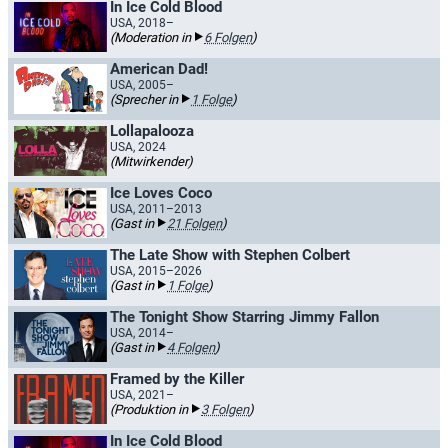
In Ice Cold Blood
USA, 2018–
(Moderation in
6 Folgen
)
American Dad!
USA, 2005–
(Sprecher in
1 Folge
)
Lollapalooza
USA, 2024
(Mitwirkender)
Ice Loves Coco
USA, 2011–2013
(Gast in
21 Folgen
)
The Late Show with Stephen Colbert
USA, 2015–2026
(Gast in
1 Folge
)
The Tonight Show Starring Jimmy Fallon
USA, 2014–
(Gast in
4 Folgen
)
Framed by the Killer
USA, 2021–
(Produktion in
3 Folgen
)
In Ice Cold Blood