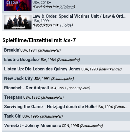
USA, 2018–
(Produktion in
2 Folgen
)
Law & Order: Special Victims Unit / Law & Order: New York
USA, 1999–
(Produktion in
1 Folge
)
Spielfilme/Einzeltitel mit
Ice-T
Breakin'
USA, 1984
(Schauspieler)
Electric Boogaloo
USA, 1984
(Schauspieler)
Listen Up: Die Leben des Quincy Jones
USA, 1990
(Mitwirkender)
New Jack City
USA, 1991
(Schauspieler)
Ricochet - Der Aufprall
USA, 1991
(Schauspieler)
Trespass
USA, 1992
(Schauspieler)
Surviving the Game - Hetzjagd durch die Hölle
USA, 1994
(Schauspieler)
Tank Girl
USA, 1995
(Schauspieler)
Vernetzt - Johnny Mnemonic
CDN, 1995
(Schauspieler)