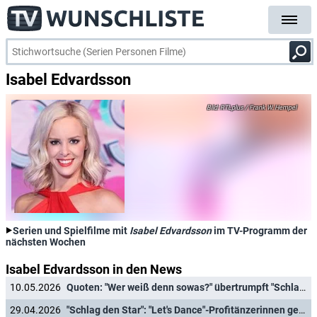
Isabel Edvardsson
RTLplus / Frank W. Hempel
Serien und Spielfilme mit
Isabel Edvardsson
im TV-Programm der
nächsten Wochen
Isabel Edvardsson in den News
10.05.2026
Quoten: "Wer weiß denn sowas?" übertrumpft "Schlag den Star"-Unentschieden und Menowin-Sieg
29.04.2026
"Schlag den Star": "Let's Dance"-Profitänzerinnen gegen Schlagerstar & Moderatorin