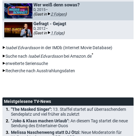
Wer weiß denn sowas?
D, 2015–
(Gast in
2 Folgen
)
Gefragt - Gejagt
D, 2012–
(Gast in
1 Folge
)
Isabel Edvardsson
in der IMDb (Internet Movie Database)
*
Suche nach
Isabel Edvardsson
bei Amazon.de
erweiterte Seriensuche
Recherche nach Ausstrahlungsdaten
Meistgelesene TV-News
"The Masked Singer":
13. Staffel startet auf überraschendem
Sendeplatz und viel früher als zuletzt
"Joko & Klaas machen Urlaub":
An diesem Tag startet die neue
Sendung des Entertainer-Duos
Melissa Naschenweng statt DJ Ötzi:
Neue Moderatorin für