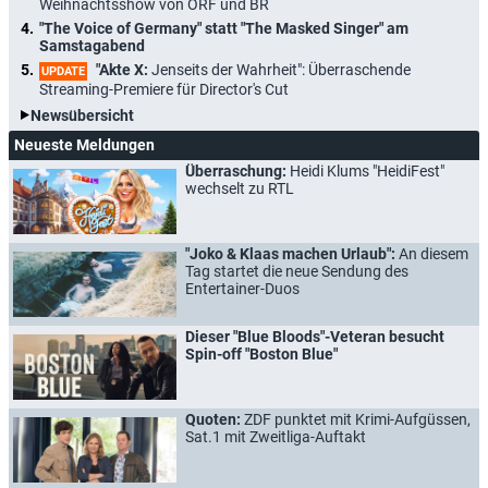
Weihnachtsshow von ORF und BR
"The Voice of Germany" statt "The Masked Singer" am
Samstagabend
"Akte X:
Jenseits der Wahrheit": Überraschende
UPDATE
Streaming-Premiere für Director's Cut
Newsübersicht
Neueste Meldungen
Überraschung:
Heidi Klums "HeidiFest"
wechselt zu RTL
"Joko & Klaas machen Urlaub":
An diesem
Tag startet die neue Sendung des
Entertainer-Duos
Dieser "Blue Bloods"-Veteran besucht
Spin-off "Boston Blue"
Quoten:
ZDF punktet mit Krimi-Aufgüssen,
Sat.1 mit Zweitliga-Auftakt