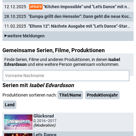
"Kitchen Impossible" und "Let's Dance" mit neuen Weihnachts-Specials
12.12.2025
UPDATE
28.10.2025
"Europa grillt den Henssler": Dann geht die neue Kochshow mit Steffen Henssler an den Start
11.02.2025
"Eltons 12": Nächste Ausgabe mit "Let's Dance"-Stars terminiert
weitere Meldungen
Gemeinsame Serien, Filme, Produktionen
Finde Serien, Filme und anderen Produktionen, in denen
Isabel
Edvardsson
und eine weitere Person gemeinsam vorkommen.
Serien mit
Isabel Edvardsson
Produktionen sortieren nach:
Titel/Name
Produktionsjahr
Land
Glücksrad
D, 2016–2017
(Moderation)
Let's Dance