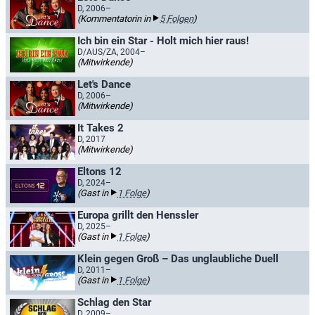
D, 2006–
(Kommentatorin in
5 Folgen
)
Ich bin ein Star - Holt mich hier raus!
D/AUS/ZA, 2004–
(Mitwirkende)
Let's Dance
D, 2006–
(Mitwirkende)
It Takes 2
D, 2017
(Mitwirkende)
Eltons 12
D, 2024–
(Gast in
1 Folge
)
Europa grillt den Henssler
D, 2025–
(Gast in
1 Folge
)
Klein gegen Groß – Das unglaubliche Duell
D, 2011–
(Gast in
1 Folge
)
Schlag den Star
D, 2009–