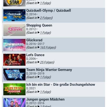
(Gast in
1 Folge
)
Quizduell-Olymp / Quizduell
D, 2014–
(Gast in
2 Folgen
)
Shopping Queen
D, 2012–
(Gast in
1 Folge
)
Glücksrad
D, 2016–2017
(Gast in
165 Folgen
)
Let's Dance
D, 2006–
(Gast in
25 Folgen
)
Team Ninja Warrior Germany
D, 2018–2019
(Gast in
1 Folge
)
Ich bin ein Star - Die große Dschungelshow
D, 2021
(Gast in
1 Folge
)
Jungen gegen Mädchen
D, 2012–2016
(Gast in
1 Folge
)