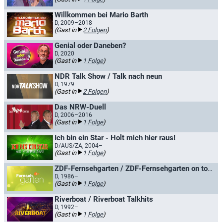
Willkommen bei Mario Barth
D, 2009–2018
(Gast in
2 Folgen
)
Genial oder Daneben?
D, 2020
(Gast in
1 Folge
)
NDR Talk Show / Talk nach neun
D, 1979–
(Gast in
2 Folgen
)
Das NRW-Duell
D, 2006–2016
(Gast in
1 Folge
)
Ich bin ein Star - Holt mich hier raus!
D/AUS/ZA, 2004–
(Gast in
1 Folge
)
ZDF-Fernsehgarten / ZDF-Fernsehgarten on tour
D, 1986–
(Gast in
1 Folge
)
Riverboat / Riverboat Talkhits
D, 1992–
(Gast in
1 Folge
)