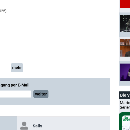
2025)
mehr
igung per E-Mail
weiter
Die 
Mario
Serie
H
Sally