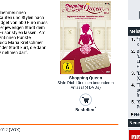
eilnehmerinnen
kaufen und Stylen nach
udget von 500 Euro muss
der jeweiligen Stadt dem
Meis
risör stylen lassen. Am
entinnen Punkte,
"
ido Maria Kretschmer
K
der Stadt kürt, die dann
D
e nehmen darf.
"
E
P
"
Shopping Queen
(
Style Dich für einen besonderen
"
Anlass! (4 DVDs)
a
f
"
P
*
Bestellen
Ne
Neue
2012
(
VOX
)