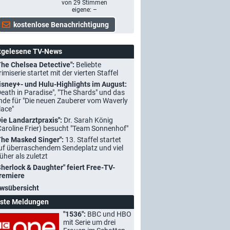
von
29
Stimmen
eigene: –
tgelesene TV-News
The Chelsea Detective":
Beliebte
rimiserie startet mit der vierten Staffel
isney+- und Hulu-Highlights im August:
Death in Paradise", "The Shards" und das
nde für "Die neuen Zauberer vom Waverly
lace"
Die Landarztpraxis":
Dr. Sarah König
Caroline Frier) besucht "Team Sonnenhof"
The Masked Singer":
13. Staffel startet
uf überraschendem Sendeplatz und viel
rüher als zuletzt
Sherlock & Daughter" feiert Free-TV-
remiere
wsübersicht
ste Meldungen
"1536":
BBC und HBO
mit Serie um drei