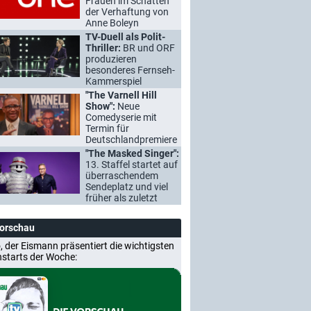
Frauen im Schatten
der Verhaftung von
Anne Boleyn
TV-Duell als Polit-
Thriller:
BR und ORF
produzieren
besonderes Fernseh-
Kammerspiel
"The Varnell Hill
Show":
Neue
Comedyserie mit
Termin für
Deutschlandpremiere
"The Masked Singer":
13. Staffel startet auf
überraschendem
Sendeplatz und viel
früher als zuletzt
Vorschau
, der Eismann präsentiert die wichtigsten
nstarts der Woche: