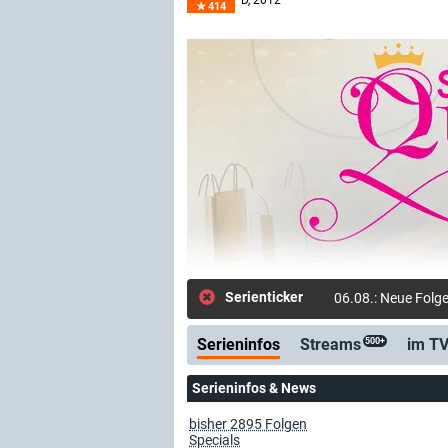
D
, 2012–
414
Serienticker
06.08.: Neue Folg
Serieninfos
Streams
im T
500+
Serieninfos & News
bisher 2895 Folgen
Specials