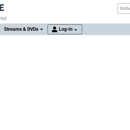
tal
Streams & DVDs
Log-In