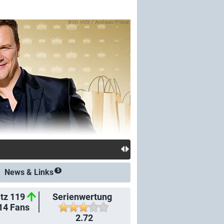
News &
Links
5
tz 119
Serienwertung
14
Fans
2.72