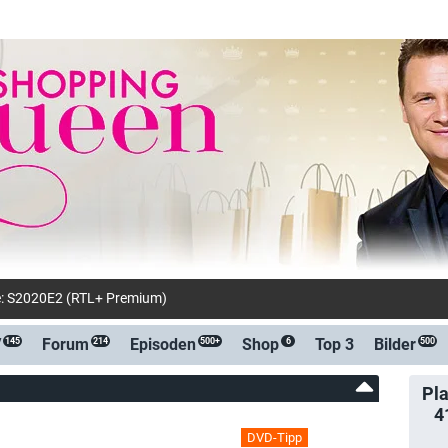
e: S2020E2 (RTL+ Premium)
V
Forum
Episoden
Shop
Top 3
Bilder
145
214
500+
6
500
Pla
4
DVD-Tipp