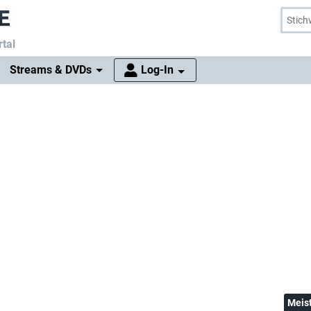
tal
Streams & DVDs
Log-In
Meis