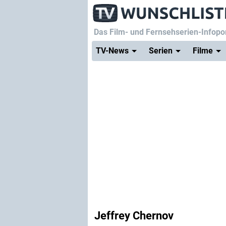
Das Film- und Fernsehserien-Infopor
TV-News
Serien
Filme
Jeffrey Chernov