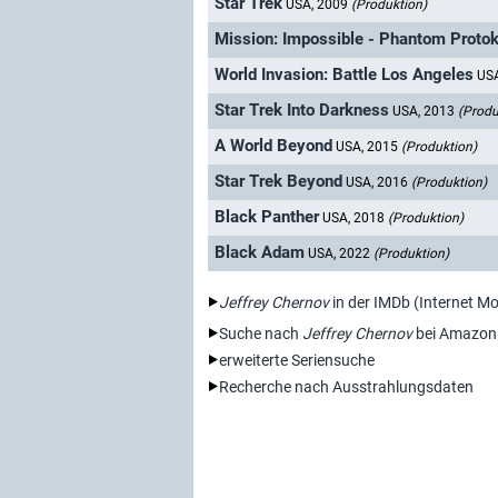
Star Trek
USA, 2009
(Produktion)
Mission: Impossible - Phantom Protok
World Invasion: Battle Los Angeles
US
Star Trek Into Darkness
USA, 2013
(Produ
A World Beyond
USA, 2015
(Produktion)
Star Trek Beyond
USA, 2016
(Produktion)
Black Panther
USA, 2018
(Produktion)
Black Adam
USA, 2022
(Produktion)
Jeffrey Chernov
in der IMDb (Internet M
Suche nach
Jeffrey Chernov
bei Amazon
erweiterte Seriensuche
Recherche nach Ausstrahlungsdaten