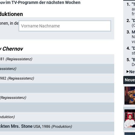
nov
im TV-Programm der nächsten Wochen
"
a
duktionen
f
"
onen, in denen
Jeffrey Chernov
und eine weitere Person
(
M
N
v
y Chernov
"
s
981
(Regieassistenz)
"
D
assistenz)
Ne
1982
(Regieassistenz)
Neue
(Regieassistenz)
oduktion)
ckten Mrs. Stone
USA, 1986
(Produktion)