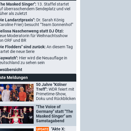
The Masked Singer":
13. Staffel startet
uf überraschendem Sendeplatz und viel
rüher als zuletzt
Die Landarztpraxis":
Dr. Sarah König
Caroline Frier) besucht "Team Sonnenhof"
elissa Naschenweng statt DJ Ötzi:
eue Moderatorin für Weihnachtsshow
on ORF und BR
Die Flodders" sind zurück:
An diesem Tag
tartet die neue Serie
Baywatch":
Hier wird die Neuauflage in
eutschland zu sehen sein
wsübersicht
ste Meldungen
50 Jahre "Kölner
Treff":
WDR feiert mit
Primetime-Show,
Doku und Rückblicken
"The Voice of
Germany" statt "The
Masked Singer" am
Samstagabend
"Akte X:
UPDATE