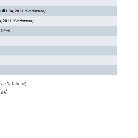
oll
USA, 2011
(Produktion)
A, 2011
(Produktion)
ktion)
ovie Database)
*
.de