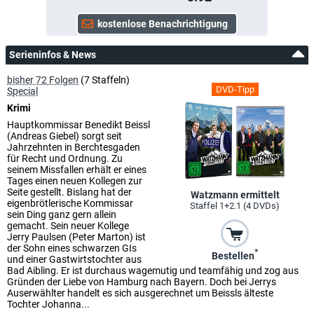
Serieninfos & News
bisher 72 Folgen
(7 Staffeln)
DVD-Tipp
Special
Krimi
Hauptkommissar Benedikt Beissl
(Andreas Giebel) sorgt seit
Jahrzehnten in Berchtesgaden
für Recht und Ordnung. Zu
seinem Missfallen erhält er eines
Tages einen neuen Kollegen zur
Seite gestellt. Bislang hat der
Watzmann ermittelt
eigenbrötlerische Kommissar
Staffel 1+2.1 (4 DVDs)
sein Ding ganz gern allein
gemacht. Sein neuer Kollege
Jerry Paulsen (Peter Marton) ist
der Sohn eines schwarzen GIs
*
Bestellen
und einer Gastwirtstochter aus
Bad Aibling. Er ist durchaus wagemutig und teamfähig und zog aus
Gründen der Liebe von Hamburg nach Bayern. Doch bei Jerrys
Auserwählter handelt es sich ausgerechnet um Beissls älteste
Tochter Johanna...