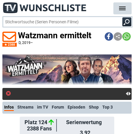
Watzmann ermittelt
D
, 2019–
2388
ARD/Lucky Bird Pictures/Savoy Film Productions/Volker
Dornberger/Berchtesgaden Land Tourismus/BDA Creative
Infos
Streams
im TV
Forum
Episoden
Shop
Top 3
Platz 124
Serienwertung
2388
Fans
3.92