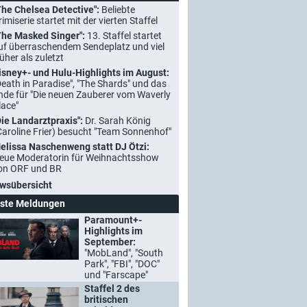
The Chelsea Detective":
Beliebte
rimiserie startet mit der vierten Staffel
The Masked Singer":
13. Staffel startet
uf überraschendem Sendeplatz und viel
rüher als zuletzt
isney+- und Hulu-Highlights im August:
Death in Paradise", "The Shards" und das
nde für "Die neuen Zauberer vom Waverly
lace"
Die Landarztpraxis":
Dr. Sarah König
Caroline Frier) besucht "Team Sonnenhof"
elissa Naschenweng statt DJ Ötzi:
eue Moderatorin für Weihnachtsshow
on ORF und BR
wsübersicht
ste Meldungen
Paramount+-
Highlights im
September:
"MobLand", "South
Park", "FBI", "DOC"
und "Farscape"
Staffel 2 des
britischen