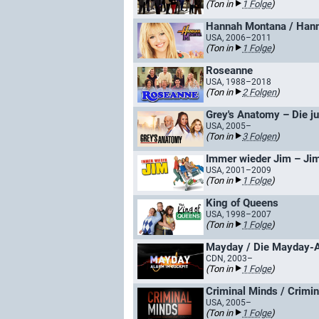
(Ton in
1 Folge
)
Hannah Montana / Hann
USA, 2006–2011
(Ton in
1 Folge
)
Roseanne
USA, 1988–2018
(Ton in
2 Folgen
)
Grey's Anatomy – Die j
USA, 2005–
(Ton in
3 Folgen
)
Immer wieder Jim – Jim
USA, 2001–2009
(Ton in
1 Folge
)
King of Queens
USA, 1998–2007
(Ton in
1 Folge
)
Mayday / Die Mayday-
CDN, 2003–
(Ton in
1 Folge
)
Criminal Minds / Crimin
USA, 2005–
(Ton in
1 Folge
)