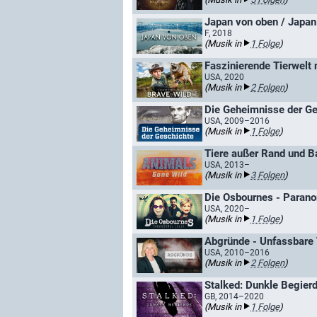
Japan von oben / Japan
F, 2018
(Musik in
1 Folge
)
Faszinierende Tierwelt
USA, 2020
(Musik in
2 Folgen
)
Die Geheimnisse der Ge
USA, 2009–2016
(Musik in
1 Folge
)
Tiere außer Rand und B
USA, 2013–
(Musik in
3 Folgen
)
Die Osbournes - Parano
USA, 2020–
(Musik in
1 Folge
)
Abgründe - Unfassbare
USA, 2010–2016
(Musik in
2 Folgen
)
Stalked: Dunkle Begier
GB, 2014–2020
(Musik in
1 Folge
)