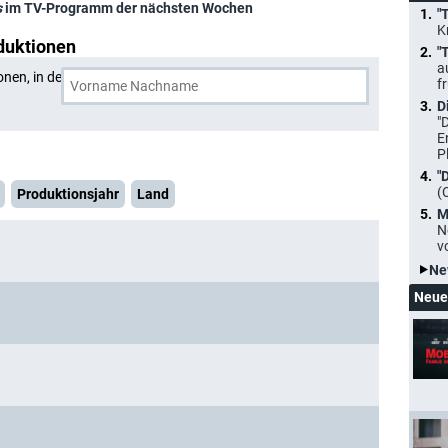
s
im TV-Programm der nächsten Wochen
"
K
duktionen
"
a
onen, in denen
Larry Hopkins
und eine weitere Person
f
D
"
E
P
"
(
Produktionsjahr
Land
M
N
v
Ne
Neue