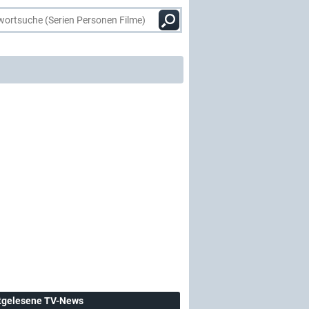
tgelesene TV-News