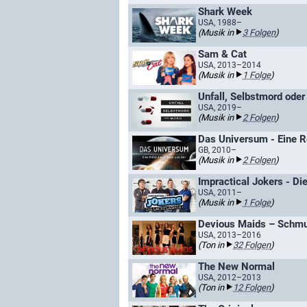
Shark Week
USA, 1988–
(Musik in
3 Folgen
)
Sam & Cat
USA, 2013–2014
(Musik in
1 Folge
)
Unfall, Selbstmord ode
USA, 2019–
(Musik in
2 Folgen
)
Das Universum - Eine R
GB, 2010–
(Musik in
2 Folgen
)
Impractical Jokers - Di
USA, 2011–
(Musik in
1 Folge
)
Devious Maids – Schmu
USA, 2013–2016
(Ton in
32 Folgen
)
The New Normal
USA, 2012–2013
(Ton in
12 Folgen
)