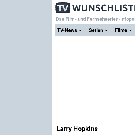
Das Film- und Fernsehserien-Infopor
TV-News
Serien
Filme
Larry Hopkins