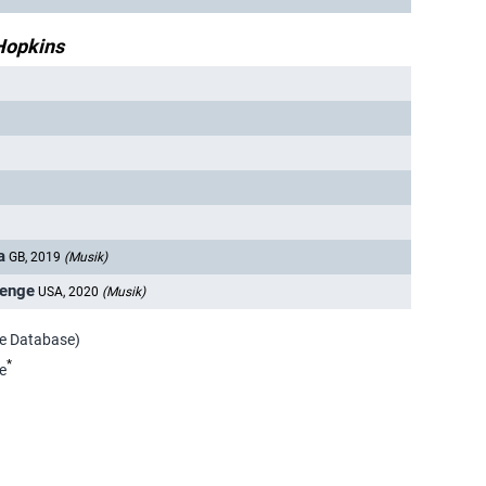
Hopkins
a
GB, 2019
(Musik)
lenge
USA, 2020
(Musik)
ie Database)
*
e