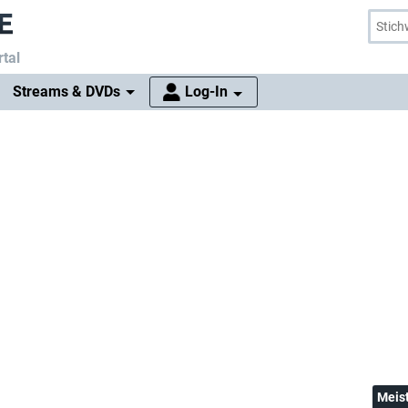
tal
Streams & DVDs
Log-In
Meis