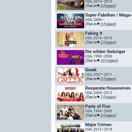
USA, 2014–2015
(Ton in
3 Folgen
)
Super-Fabriken / Mega-
USA, 2006–
(Ton in
3 Folgen
)
Faking It
USA, 2014–2016
(Ton in
2 Folgen
)
Die wilden Siebziger
USA, 1998–2006
(Ton in
10 Folgen
)
Greek
USA, 2007–2011
(Ton in
3 Folgen
)
Desperate Housewives
USA, 2004–2012
(Ton in
7 Folgen
)
Party of Five
USA, 1994–2000
(Ton in
5 Folgen
)
Major Crimes
USA, 2012–2018