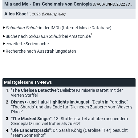
Mia and Me - Das Geheimnis von Centopia
D/AUS/B/IND, 2022
(Schauspieler)
Alles Käse!
F, 2026
(Schauspieler)
Sebastian Schulz
in der IMDb (Internet Movie Database)
*
Suche nach
Sebastian Schulz
bei Amazon.de
erweiterte Seriensuche
Recherche nach Ausstrahlungsdaten
Meistgelesene TV-News
"The Chelsea Detective":
Beliebte Krimiserie startet mit der
vierten Staffel
Disney+- und Hulu-Highlights im August:
"Death in Paradise",
"The Shards" und das Ende für "Die neuen Zauberer vom Waverly
Place"
"The Masked Singer":
13. Staffel startet auf überraschendem
Sendeplatz und viel früher als zuletzt
"Die Landarztpraxis":
Dr. Sarah König (Caroline Frier) besucht
"Team Sonnenhof"