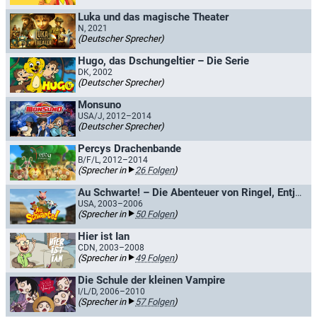
Luka und das magische Theater
N, 2021
(Deutscher Sprecher)
Hugo, das Dschungeltier – Die Serie
DK, 2002
(Deutscher Sprecher)
Monsuno
USA/J, 2012–2014
(Deutscher Sprecher)
Percys Drachenbande
B/F/L, 2012–2014
(Sprecher in
26 Folgen
)
Au Schwarte! – Die Abenteuer von Ringel, Entje und Hörnchen
USA, 2003–2006
(Sprecher in
50 Folgen
)
Hier ist Ian
CDN, 2003–2008
(Sprecher in
49 Folgen
)
Die Schule der kleinen Vampire
I/L/D, 2006–2010
(Sprecher in
57 Folgen
)