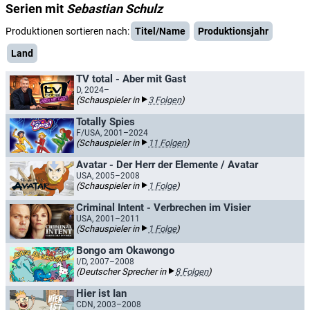
Serien mit
Sebastian Schulz
Produktionen sortieren nach:
Titel/Name
Produktionsjahr
Land
TV total - Aber mit Gast
D, 2024–
(Schauspieler in
3 Folgen
)
Totally Spies
F/USA, 2001–2024
(Schauspieler in
11 Folgen
)
Avatar - Der Herr der Elemente / Avatar
USA, 2005–2008
(Schauspieler in
1 Folge
)
Criminal Intent - Verbrechen im Visier
USA, 2001–2011
(Schauspieler in
1 Folge
)
Bongo am Okawongo
I/D, 2007–2008
(Deutscher Sprecher in
8 Folgen
)
Hier ist Ian
CDN, 2003–2008