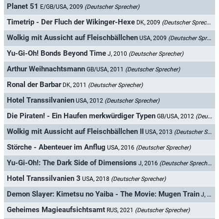
Planet 51
E/GB/USA, 2009
(Deutscher Sprecher)
Timetrip - Der Fluch der Wikinger-Hexe
DK, 2009
(Deutscher Sprecher)
Wolkig mit Aussicht auf Fleischbällchen
USA, 2009
(Deutscher Sprecher)
Yu-Gi-Oh! Bonds Beyond Time
J, 2010
(Deutscher Sprecher)
Arthur Weihnachtsmann
GB/USA, 2011
(Deutscher Sprecher)
Ronal der Barbar
DK, 2011
(Deutscher Sprecher)
Hotel Transsilvanien
USA, 2012
(Deutscher Sprecher)
Die Piraten! - Ein Haufen merkwürdiger Typen
GB/USA, 2012
(Deutscher Sprecher)
Wolkig mit Aussicht auf Fleischbällchen II
USA, 2013
(Deutscher Sprecher)
Störche - Abenteuer im Anflug
USA, 2016
(Deutscher Sprecher)
Yu-Gi-Oh!: The Dark Side of Dimensions
J, 2016
(Deutscher Sprecher)
Hotel Transsilvanien 3
USA, 2018
(Deutscher Sprecher)
Demon Slayer: Kimetsu no Yaiba - The Movie: Mugen Train
J, 2020
Geheimes Magieaufsichtsamt
RUS, 2021
(Deutscher Sprecher)