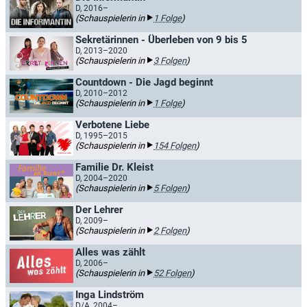
D, 2016–
(Schauspielerin in
1 Folge
)
Sekretärinnen - Überleben von 9 bis 5
D, 2013–2020
(Schauspielerin in
3 Folgen
)
Countdown - Die Jagd beginnt
D, 2010–2012
(Schauspielerin in
1 Folge
)
Verbotene Liebe
D, 1995–2015
(Schauspielerin in
154 Folgen
)
Familie Dr. Kleist
D, 2004–2020
(Schauspielerin in
5 Folgen
)
Der Lehrer
D, 2009–
(Schauspielerin in
2 Folgen
)
Alles was zählt
D, 2006–
(Schauspielerin in
52 Folgen
)
Inga Lindström
D/A, 2004–