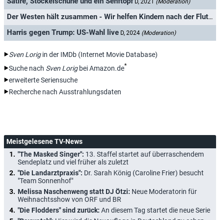
Satire, Stöckelschuhe und ein Senftopf
D, 2021
(Moderation)
Der Westen hält zusammen - Wir helfen Kindern nach der Flut
D, 
Harris gegen Trump: US-Wahl live
D, 2024
(Moderation)
Sven Lorig
in der IMDb (Internet Movie Database)
*
Suche nach
Sven Lorig
bei Amazon.de
erweiterte Seriensuche
Recherche nach Ausstrahlungsdaten
Meistgelesene TV-News
"The Masked Singer":
13. Staffel startet auf überraschendem
Sendeplatz und viel früher als zuletzt
"Die Landarztpraxis":
Dr. Sarah König (Caroline Frier) besucht
"Team Sonnenhof"
Melissa Naschenweng statt DJ Ötzi:
Neue Moderatorin für
Weihnachtsshow von ORF und BR
"Die Flodders" sind zurück:
An diesem Tag startet die neue Serie