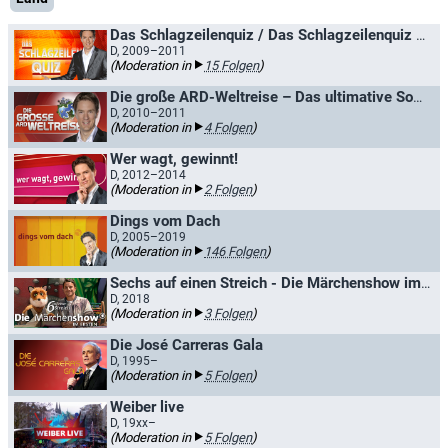
Das Schlagzeilenquiz / Das Schlagzeilenquiz mit Sven Lorig
D, 2009–2011
(Moderation in
15 Folgen
)
Die große ARD-Weltreise – Das ultimative Sommer-Quiz
D, 2010–2011
(Moderation in
4 Folgen
)
Wer wagt, gewinnt!
D, 2012–2014
(Moderation in
2 Folgen
)
Dings vom Dach
D, 2005–2019
(Moderation in
146 Folgen
)
Sechs auf einen Streich - Die Märchenshow im Ersten
D, 2018
(Moderation in
3 Folgen
)
Die José Carreras Gala
D, 1995–
(Moderation in
5 Folgen
)
Weiber live
D, 19xx–
(Moderation in
5 Folgen
)