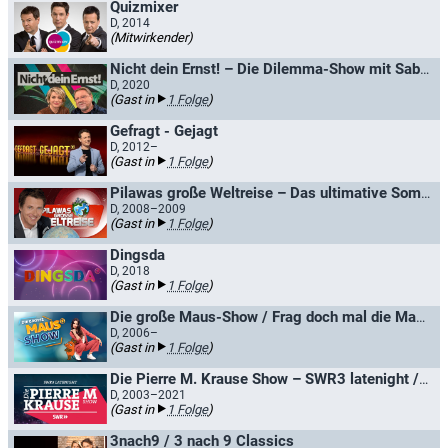
Quizmixer
D, 2014
(Mitwirkender)
Nicht dein Ernst! – Die Dilemma-Show mit Sabine Heinrich und Jürgen von der Lippe
D, 2020
(Gast in
1 Folge
)
Gefragt - Gejagt
D, 2012–
(Gast in
1 Folge
)
Pilawas große Weltreise – Das ultimative Sommerquiz
D, 2008–2009
(Gast in
1 Folge
)
Dingsda
D, 2018
(Gast in
1 Folge
)
Die große Maus-Show / Frag doch mal die Maus
D, 2006–
(Gast in
1 Folge
)
Die Pierre M. Krause Show – SWR3 latenight / SWR3 Ring frei! - Die Radio-TV-Show
D, 2003–2021
(Gast in
1 Folge
)
3nach9 / 3 nach 9 Classics