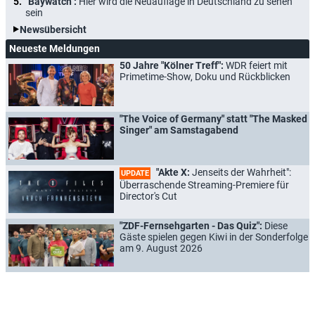
"Baywatch":
Hier wird die Neuauflage in Deutschland zu sehen
sein
Newsübersicht
Neueste Meldungen
50 Jahre "Kölner Treff":
WDR feiert mit
Primetime-Show, Doku und Rückblicken
"The Voice of Germany" statt "The Masked
Singer" am Samstagabend
"Akte X:
Jenseits der Wahrheit":
UPDATE
Überraschende Streaming-Premiere für
Director's Cut
"ZDF-Fernsehgarten - Das Quiz":
Diese
Gäste spielen gegen Kiwi in der Sonderfolge
am 9. August 2026