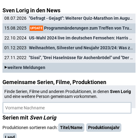
Sven Lorig in den News
08.07.2026
"Gefragt - Gejagt": Weiterer Quiz-Marathon im August - mit diesen Gästen
Programmänderungen zum Treffen von Trump und Putin auf vielen Sendern
15.08.2025
UPDATE
22.10.2024
US-Wahl 2024 live im deutschen Fernsehen: Harris oder Trump?
01.12.2023
Weihnachten, Silvester und Neujahr 2023/24: Was zeigen Das Erste und die ARD-Dritten?
27.11.2022
"Sissi", "Drei Haselnüsse für Aschenbrödel" und "Der kleine Lord": Das ARD-Weihnachtsprogramm 2022
weitere Meldungen
Gemeinsame Serien, Filme, Produktionen
Finde Serien, Filme und anderen Produktionen, in denen
Sven Lorig
und eine weitere Person gemeinsam vorkommen.
Serien mit
Sven Lorig
Produktionen sortieren nach:
Titel/Name
Produktionsjahr
Land