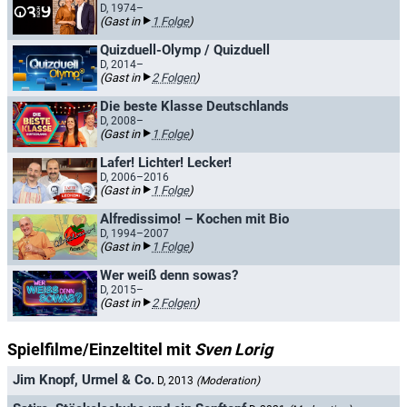
D, 1974–
(Gast in
1 Folge
)
Quizduell-Olymp / Quizduell
D, 2014–
(Gast in
2 Folgen
)
Die beste Klasse Deutschlands
D, 2008–
(Gast in
1 Folge
)
Lafer! Lichter! Lecker!
D, 2006–2016
(Gast in
1 Folge
)
Alfredissimo! – Kochen mit Bio
D, 1994–2007
(Gast in
1 Folge
)
Wer weiß denn sowas?
D, 2015–
(Gast in
2 Folgen
)
Spielfilme/Einzeltitel mit
Sven Lorig
Jim Knopf, Urmel & Co.
D, 2013
(Moderation)