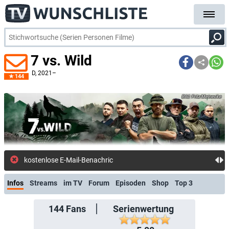
7 vs. Wild
D
, 2021–
144
Fritz Meinecke
kostenlose E-Mail-Benachrichtigung bei Streaming-
Infos
Streams
im TV
Forum
Episoden
Shop
Top 3
144
Fans
Serienwertung