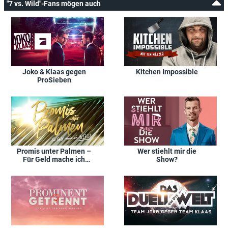
"7 vs. Wild"-Fans mögen auch
Joko & Klaas gegen
Kitchen Impossible
ProSieben
Promis unter Palmen –
Wer stiehlt mir die
Für Geld mache ich
Show?
alles!