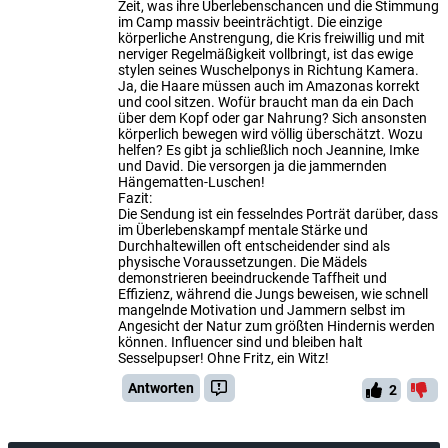
Zeit, was ihre Überlebenschancen und die Stimmung
im Camp massiv beeinträchtigt. Die einzige
körperliche Anstrengung, die Kris freiwillig und mit
nerviger Regelmäßigkeit vollbringt, ist das ewige
stylen seines Wuschelponys in Richtung Kamera.
Ja, die Haare müssen auch im Amazonas korrekt
und cool sitzen. Wofür braucht man da ein Dach
über dem Kopf oder gar Nahrung? Sich ansonsten
körperlich bewegen wird völlig überschätzt. Wozu
helfen? Es gibt ja schließlich noch Jeannine, Imke
und David. Die versorgen ja die jammernden
Hängematten-Luschen!
​Fazit:
​Die Sendung ist ein fesselndes Porträt darüber, dass
im Überlebenskampf mentale Stärke und
Durchhaltewillen oft entscheidender sind als
physische Voraussetzungen. Die Mädels
demonstrieren beeindruckende Taffheit und
Effizienz, während die Jungs beweisen, wie schnell
mangelnde Motivation und Jammern selbst im
Angesicht der Natur zum größten Hindernis werden
können. Influencer sind und bleiben halt
Sesselpupser! Ohne Fritz, ein Witz!
Antworten
2