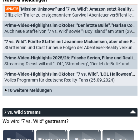
"Mission Unknown" und "7 vs. Wild": Amazon setzt Realityshows fort
UPDATE
Offizieller Trailer zu erstgenanntem Survival-Abenteuer veröffentlicht (17.02.2026)
Prime-Video-Highlights im Oktober: "Der letzte Bulle", "Harlan Coben's Lazarus" und britische "Ghosts"
Auch neue Staffel von "7 vs. Wild" sowie "FBoy Island" am Start (29.09.2025)
"7 vs. Wild": Fünfte Staffel mit Jeannine Michaelsen, aber ohne Fritz Meinecke
Starttermin und Cast für neue Folgen der Abenteuer-Reality verkündet (23.06.2025)
Prime-Video-Highlights 2025/26: Frische Serien, Filme und Reality-Formate aus Deutschland angekündigt
Streaming-Dienst will mit "LOL", "Stromberg", "Der letzte Bulle" und mehr angreifen (04.06.2025)
Prime-Video-Highlights im Oktober: "7 vs. Wild", "LOL Halloween", "Licht aus", "Citadel: Diana"
Volles Programm für deutsche Reality-Fans (25.09.2024)
10 weitere Meldungen
7 vs. Wild Streams
Wo wird "7 vs. Wild" gestreamt?