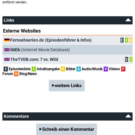
entfernt werden.
Links
Externe Websites
Fernsehserien.de (Episodenführer & Infos)
E
I
B
IMDb
(Internet Movie Database)
TheTVDB.com: 7 vs. Wild
E
I
E
Episodenliste
I
Inhaltsangabe
B
Bilder
A
Audio/Musik
V
Videos
F
Forum
N
Blog/News
weitere Links
Kommentare
Schreib einen Kommentar