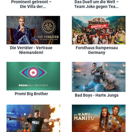
Prominent getrennt –
Das Duell um die Welt –
Die Villa der
Team Joko gegen Team
Verflossenen
Klaas
Die Verräter - Vertraue
Forsthaus Rampensau
Niemandem!
Germany
Promi Big Brother
Bad Boys - Harte Jungs