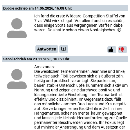
buddie
schrieb am 14.06.2026, 16.08 Uhr:
Ich fand die erste Wildcard-Competition-Staffel von
7 vs. Wild wirklich gut. Vor allem fand ich es schön,
dass einige Spots aus vergangenen Staffeln dabei
waren. Das hatte schon etwas Nostalgisches. 😄
Antworten
Sanni
schrieb am 23.11.2025, 18.02 Uhr:
Amazonas:
Die weiblichen Teilnehmerinnen Jeannine und Imke,
teilweise auch Fibii, beweisen sich als äußerst zäh,
fleißig und praktisch veranlagt. Sie packen an,
bauen stabile Unterschlüpfe, kümmern sich aktiv um
Nahrung und zeigen eine durchweg positive und
lösungsorientierte Einstellung. Ihre Teamarbeit ist
effektiv und diszipliniert. Im Gegensatz dazu fällt
das männliche Jammer-Duo Lucas und Kris negativ
auf. Sie verbringen einen Großteil ihrer Zeit in ihren
Hängematten, scheinen mental kaum gewappnet
und lassen jede kleinste Herausforderung zur Quelle
permanenter Beschwerden werden. Ihr Fokus liegt
auf minimaler Anstrengung und dem Aussitzen der