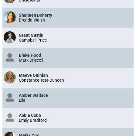
Shannen Doherty
Brenda Walsh
Grant Gustin
Campbell Price
Blake Hood
Mark Driscoll
Maeve Quinlan
Constance Tate-Duncan
Amber Wallace
Lila
Abbie Cobb
Emily Bradford
Mekia Cox