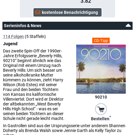
3.82
Serieninfos & News
114 Folgen
(5 Staffeln)
CD-Tipp
Jugend
Das zweite Spin-Off der 1990er-
Jahre Erfolgsserie „Beverly Hills,
90210“ beginnt ähnlich wie das
Original mit einem Umzug nach
Beverly Hills: Um sich besser um
seine alkoholkranke Mutter
kümmern zu können, zieht Harry
Wilson (Rob Estes) mit seiner
Frau und den beiden Töchtern
von Kansas ins kalifornische
90210
Villenviertel. Dort wird er Direktor
der altbekannten „West Beverly
Hills High School“ - was es sei
seinen beiden Töchtern an dieser
*
Schule nicht gerade leicht macht.
Bestellen
In Gastrollen sind aus der Ursprungsserie unter anderem Shannen
Doherty als Brenda Walsh sowie Jennie Garth als Kelly Taylor zu