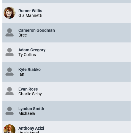
Rumer Willis
Gia Mannetti
Cameron Goodman
Bree
Adam Gregory
Ty Collins
Kyle Riabko
Ian
Evan Ross
Charlie Selby
Lyndon Smith
Michaela
Anthony Azizi
Uncle Amal