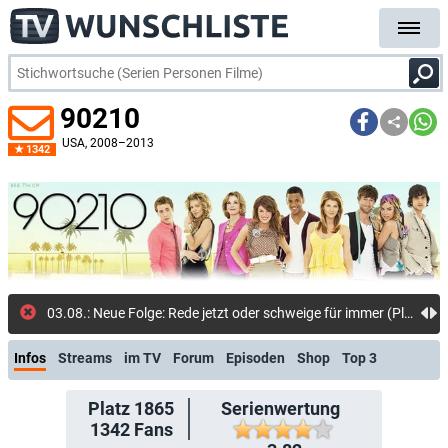
90210
USA
, 2008–2013
1342
03.08.: Neue Folge: Rede jetzt oder schweige für immer (Pluto TV On Demand)
Infos
Streams
im TV
Forum
Episoden
Shop
Top 3
Platz 1865
Serienwertung
1342
Fans