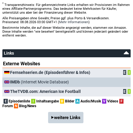
*
Transparenzhinweis: Für gekennzeichnete Links erhalten wir Provisionen im Rahmen
eines Affiliate-Partnerprogramms. Das bedeutet keine Mehrkosten für Käufer,
unterstützt uns aber bei der Finanzierung dieser Website.
Alle Preisangaben ohne Gewähr, Preise ggf. plus Porto & Versandkosten.
Preisstand: 08.08.2026 03:00 GMT+1 (
Mehr Informationen
)
Bestimmte Inhalte, die auf dieser Website angezeigt werden, stammen von Amazon.
Diese Inhalte werden "wie besehen" bereitgestellt und können jederzeit geändert oder
entfernt werden.
Links
Externe Websites
Fernsehserien.de (Episodenführer & Infos)
E
I
IMDb
(Internet Movie Database)
TheTVDB.com: American Ice Football
E
I
E
Episodenliste
I
Inhaltsangabe
B
Bilder
A
Audio/Musik
V
Videos
F
Forum
N
Blog/News
weitere Links