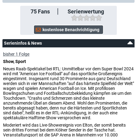
75
Fans
Serienwertung
Serieninfos & News
bisher 1 Folge
Show, Sport
Neues Raab-Spektakel bei RTL: Unmittelbar vor dem Super Bowl 2024
wird mit "American Ice Football" auf das sportliche Großereignis
eingestimmt. Insgesamt rund 30 Prominente aus ganz Deutschland
werden sich in vier Mannschaften "auf das härteste Spielfeld der Welt"
wagen und spielen American Football on Ice. Mit profillosen
Bowlingschuhen und Footballschutzbekleidung kämpfen sie um den
Touchdown. "Crashs und Schmerzen sind das kleinste
anzunehmende Übel an diesem Abend. Wohl den Prominenten, die
bereits abgesagt haben, denn nur die Härtesten und Sportlichsten
sind dabei", heißt es in der RTL-Ankündigung, in der auch eine
spektakuläre Halftime-Show versprochen wird.
Moderiert wird das Live-Showereignis von Elton, der somit bereits
sein drittes Format bei dem Kölner Sender in der Tasche hat.
Veranstaltungsort ist die SAP Arena in Mannheim vor 10.000