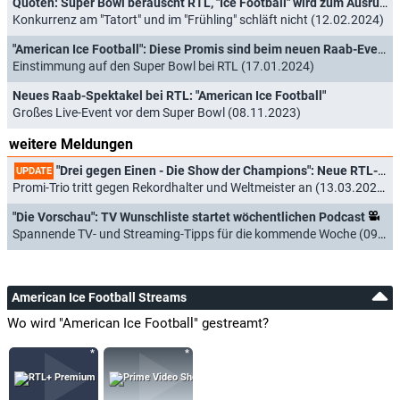
Quoten: Super Bowl berauscht RTL, "Ice Football" wird zum Ausrutscher
Konkurrenz am "Tatort" und im "Frühling" schläft nicht (12.02.2024)
"American Ice Football": Diese Promis sind beim neuen Raab-Event dabei
Einstimmung auf den Super Bowl bei RTL (17.01.2024)
Neues Raab-Spektakel bei RTL: "American Ice Football"
Großes Live-Event vor dem Super Bowl (08.11.2023)
weitere Meldungen
"Drei gegen Einen - Die Show der Champions": Neue RTL-Show mit Elton, Knossi und Tim Mälzer
UPDATE
Promi-Trio tritt gegen Rekordhalter und Weltmeister an (13.03.2024)
"Die Vorschau": TV Wunschliste startet wöchentlichen Podcast
Spannende TV- und Streaming-Tipps für die kommende Woche (09.02.2024)
American Ice Football Streams
Wo wird "American Ice Football" gestreamt?