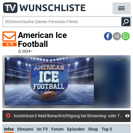
American Ice
Football
75
D
, 2024–
RTL
kostenlose E-Mail-Benachrichtigung bei Streaming- oder TV-Start
Infos
Streams
im TV
Forum
Episoden
Shop
Top 3