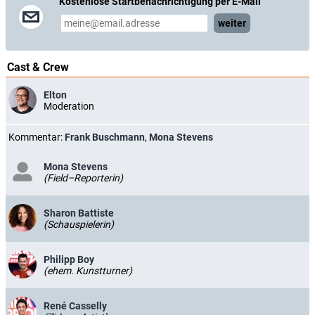
Kostenlose Startbenachrichtigung per E-Mail
weiter
Cast & Crew
Elton
Moderation
Kommentar:
Frank Buschmann
,
Mona Stevens
Mona Stevens
(Field–Reporterin)
Sharon Battiste
(Schauspielerin)
Philipp Boy
(ehem. Kunstturner)
René Casselly