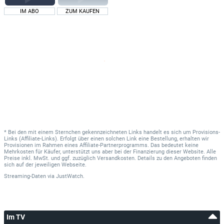
IM ABO
ZUM KAUFEN
* Bei den mit einem Sternchen gekennzeichneten Links handelt es sich um Provisions-
Links (Affiliate-Links). Erfolgt über einen solchen Link eine Bestellung, erhalten wir
Provisionen im Rahmen eines Affiliate-Partnerprogramms. Das bedeutet keine
Mehrkosten für Käufer, unterstützt uns aber bei der Finanzierung dieser Website. Alle
Preise inkl. MwSt. und ggf. zuzüglich Versandkosten. Details zu den Angeboten finden
sich auf der jeweiligen Webseite.
Streaming-Daten
via
JustWatch.
Im TV