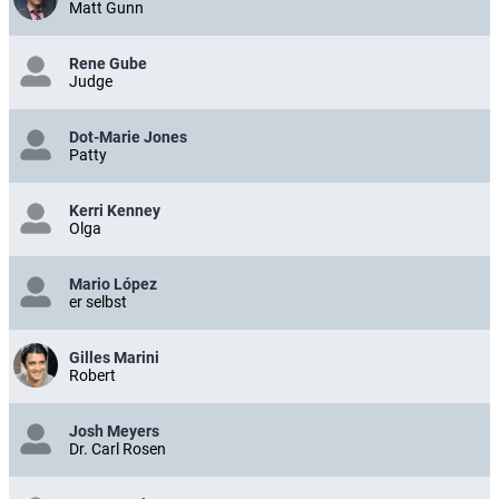
Matt Gunn
Rene Gube
Judge
Dot-Marie Jones
Patty
Kerri Kenney
Olga
Mario López
er selbst
Gilles Marini
Robert
Josh Meyers
Dr. Carl Rosen