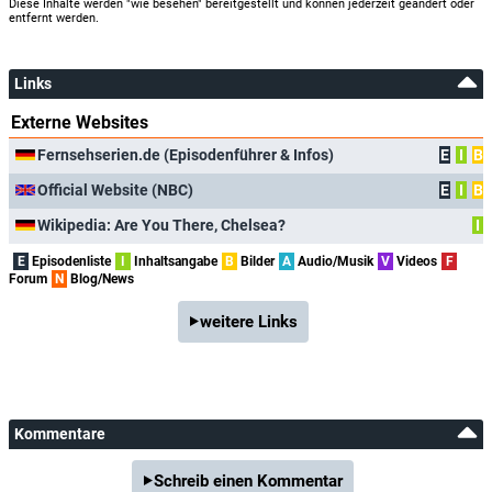
Diese Inhalte werden "wie besehen" bereitgestellt und können jederzeit geändert oder
entfernt werden.
Links
Externe Websites
Fernsehserien.de (Episodenführer & Infos)
E
I
B
Official Website (NBC)
E
I
B
Wikipedia: Are You There, Chelsea?
I
E
Episodenliste
I
Inhaltsangabe
B
Bilder
A
Audio/Musik
V
Videos
F
Forum
N
Blog/News
weitere Links
Kommentare
Schreib einen Kommentar