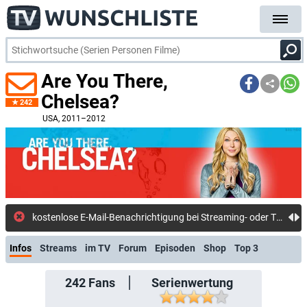
Are You There,
Chelsea?
242
USA
, 2011–2012
kostenlose E-Mail-Benachrichtigung bei Streaming- oder TV-Start
Infos
Streams
im TV
Forum
Episoden
Shop
Top 3
242
Fans
Serienwertung