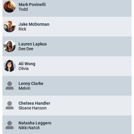
Mark Povinelli
Todd
Jake McDorman
Rick
Lauren Lapkus
Dee Dee
Ali Wong
Olivia
Lenny Clarke
Melvin
Chelsea Handler
Sloane Hanson
Natasha Leggero
Nikki Natoli