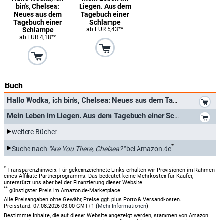
bin's, Chelsea:
Liegen. Aus dem
Neues aus dem
Tagebuch einer
Tagebuch einer
Schlampe
Schlampe
ab EUR 5,43**
ab EUR 4,18**
Buch
*
Hallo Wodka, ich bin's, Chelsea: Neues aus dem Tagebuch einer Schlampe
*
Mein Leben im Liegen. Aus dem Tagebuch einer Schlampe
weitere Bücher
*
Suche nach
"Are You There, Chelsea?"
bei Amazon.de
*
Transparenzhinweis: Für gekennzeichnete Links erhalten wir Provisionen im Rahmen
eines Affiliate-Partnerprogramms. Das bedeutet keine Mehrkosten für Käufer,
unterstützt uns aber bei der Finanzierung dieser Website.
**
günstigster Preis im Amazon.de-Marketplace
Alle Preisangaben ohne Gewähr, Preise ggf. plus Porto & Versandkosten.
Preisstand: 07.08.2026 03:00 GMT+1 (
Mehr Informationen
)
Bestimmte Inhalte, die auf dieser Website angezeigt werden, stammen von Amazon.