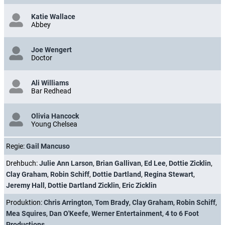
Katie Wallace
Abbey
Joe Wengert
Doctor
Ali Williams
Bar Redhead
Olivia Hancock
Young Chelsea
Regie:
Gail Mancuso
Drehbuch:
Julie Ann Larson
,
Brian Gallivan
,
Ed Lee
,
Dottie Zicklin
,
Clay Graham
,
Robin Schiff
,
Dottie Dartland
,
Regina Stewart
,
Jeremy Hall
,
Dottie Dartland Zicklin
,
Eric Zicklin
Produktion:
Chris Arrington
,
Tom Brady
,
Clay Graham
,
Robin Schiff
,
Mea Squires
,
Dan O'Keefe
,
Werner Entertainment
,
4 to 6 Foot
Productions