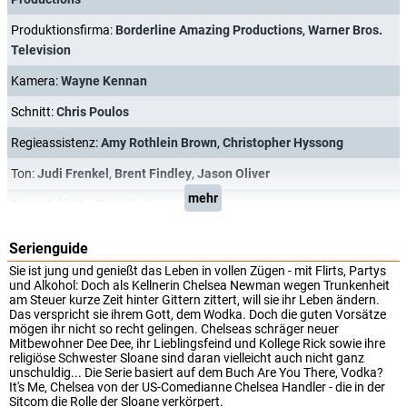
Produktionsfirma:
Borderline Amazing Productions
,
Warner Bros.
Television
Kamera:
Wayne Kennan
Schnitt:
Chris Poulos
Regieassistenz:
Amy Rothlein Brown
,
Christopher Hyssong
Ton:
Judi Frenkel
,
Brent Findley
,
Jason Oliver
mehr
Spezialeffekte:
Taka Ikari
Serienguide
Sie ist jung und genießt das Leben in vollen Zügen - mit Flirts, Partys
und Alkohol: Doch als Kellnerin Chelsea Newman wegen Trunkenheit
am Steuer kurze Zeit hinter Gittern zittert, will sie ihr Leben ändern.
Das verspricht sie ihrem Gott, dem Wodka. Doch die guten Vorsätze
mögen ihr nicht so recht gelingen. Chelseas schräger neuer
Mitbewohner Dee Dee, ihr Lieblingsfeind und Kollege Rick sowie ihre
religiöse Schwester Sloane sind daran vielleicht auch nicht ganz
unschuldig... Die Serie basiert auf dem Buch Are You There, Vodka?
It's Me, Chelsea von der US-Comedianne Chelsea Handler - die in der
Sitcom die Rolle der Sloane verkörpert.