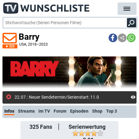
Barry
USA
, 2018–2023
325
22.07.: Neuer Sendetermin/Serienstart: 11.09.2026 (Sky Atlantic)
Infos
Streams
im TV
Forum
Episoden
Shop
Top 3
325
Fans
Serienwertung