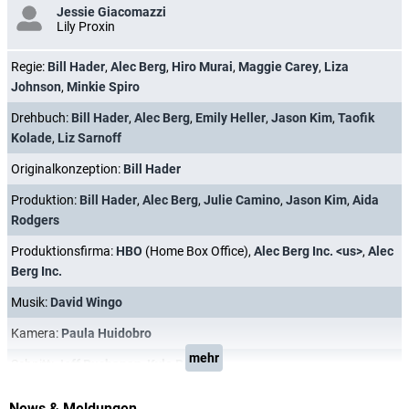
Jessie Giacomazzi
Lily Proxin
Regie:
Bill Hader
,
Alec Berg
,
Hiro Murai
,
Maggie Carey
,
Liza
Johnson
,
Minkie Spiro
Drehbuch:
Bill Hader
,
Alec Berg
,
Emily Heller
,
Jason Kim
,
Taofik
Kolade
,
Liz Sarnoff
Originalkonzeption:
Bill Hader
Produktion:
Bill Hader
,
Alec Berg
,
Julie Camino
,
Jason Kim
,
Aida
Rodgers
Produktionsfirma:
HBO
(Home Box Office),
Alec Berg Inc. <us>
,
Alec
Berg Inc.
Musik:
David Wingo
Kamera:
Paula Huidobro
mehr
Schnitt:
Jeff Buchanan
,
Kyle Reiter
News & Meldungen