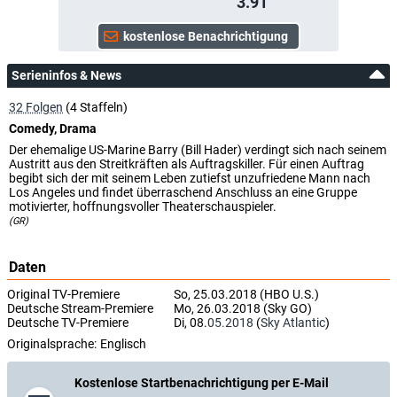
3.91
Serieninfos & News
32 Folgen
(4 Staffeln)
Comedy, Drama
Der ehemalige US-Marine Barry (Bill Hader) verdingt sich nach seinem
Austritt aus den Streitkräften als Auftragskiller. Für einen Auftrag
begibt sich der mit seinem Leben zutiefst unzufriedene Mann nach
Los Angeles und findet überraschend Anschluss an eine Gruppe
motivierter, hoffnungsvoller Theaterschauspieler.
(GR)
Daten
Original TV-Premiere
So, 25.03.2018 (HBO U.S.)
Deutsche Stream-Premiere
Mo, 26.03.2018 (Sky GO)
Deutsche TV-Premiere
Di, 08.
05.2018
(
Sky Atlantic
)
Originalsprache:
Englisch
Kostenlose Startbenachrichtigung per E-Mail