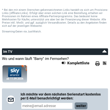
* Bei den mit einem Sternchen gekennzeichneten Links handelt es sich um Provisions-
Links (Affiliate-Links). Erfolgt über einen solchen Link eine Bestellung, erhalten wir
Provisionen im Rahmen eines Affiliate-Partnerprogramms. Das bedeutet keine
Mehrkosten für Käufer, unterstützt uns aber bei der Finanzierung dieser Website. Alle
Preise inkl. MwSt. und ggf. zuzüglich Versandkosten. Details zu den Angeboten finden
sich auf der jeweiligen Webseite.
Streaming-Daten
via
JustWatch.
Im TV
Wo und wann läuft "Barry" im Fernsehen?
Komplettliste
ab 11.09.2026
Ich möchte vor dem nächsten Serienstart kostenlos
per E-Mail benachrichtigt werden:
weiter