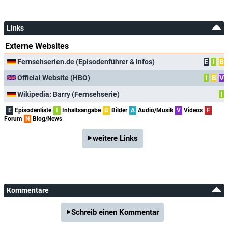
Links
Externe Websites
Fernsehserien.de (Episodenführer & Infos)
E
I
B
Official Website (HBO)
I
B
V
Wikipedia: Barry (Fernsehserie)
I
E
Episodenliste
I
Inhaltsangabe
B
Bilder
A
Audio/Musik
V
Videos
F
Forum
N
Blog/News
weitere Links
Kommentare
Schreib einen Kommentar