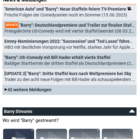
"American Auto" und "Barry": Neue Staffeln feiern TV-Premiere
Frische Folgen der Comedyserien noch im Sommer (15.06.2023)
"Barry": Deutschlandpremiere und Trailer zur finalen Staffel mit Bill Hader
UPDATE
Preisgekrönte US-Comedy wird mit vierter Staffel beendet (08.03.2023)
Emmy-Nominierungen 2022: "Succession" und "Ted Lasso" führen das Feld an
HBO mit deutlichen Vorsporung vor Netflix, starkes Jahr für Apple TV+ und Hulu, Disney+ ohne Hit (12.07.2022)
"Barry": US-Comedy mit Bill Hader erhält vierte Staffel
Baldiger Starttermin der dritten Staffel als Deutschlandpremiere (20.05.2022)
[UPDATE 2] "Barry": Dritte Staffel kurz nach Weltpremiere bei Sky
Trailer zu den acht neue Folgen mit Bill Hader als schauspielendem Killer (16.03.2022)
42 weitere Meldungen
Barry Streams
Wo wird "Barry" gestreamt?