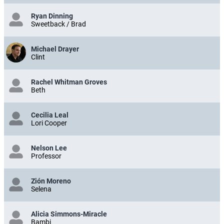
Ryan Dinning
Sweetback / Brad
Michael Drayer
Clint
Rachel Whitman Groves
Beth
Cecilia Leal
Lori Cooper
Nelson Lee
Professor
Zión Moreno
Selena
Alicia Simmons-Miracle
Bambi