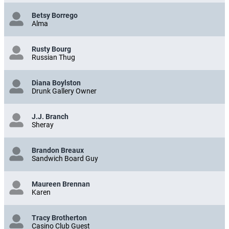
Betsy Borrego
Alma
Rusty Bourg
Russian Thug
Diana Boylston
Drunk Gallery Owner
J.J. Branch
Sheray
Brandon Breaux
Sandwich Board Guy
Maureen Brennan
Karen
Tracy Brotherton
Casino Club Guest