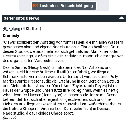
Serieninfos & News
40 Folgen
(4 Staffeln)
Dramedy
"Claws" schildert den Aufstieg von fünf Frauen, die mit allen Wassern
gewaschen sind und eigene Nagelstudios in Florida besitzen. Da in
diesen Studios weitaus mehr vor sich geht als nur Maniküren oder
Gesichtspeelings, stoßen sie in die traditionell männlich geprägte Welt
des organisierten Verbrechens vor.
Desna Simms (Niecy Nash) ist Inhaberin des Nail Artisans und
wäscht Geld für eine örtliche Pill Mill (Pillenfabrik), wo illegale
Schmerzmittel vertrieben werden. Unterstützt wird sie durch Polly
Marks (Carrie Preston) , die viel Erfahrung in den Bereichen Betrug
und Diebstahl hat. Annalise "Quiet Ann" Zayas (Judy Reyes) ist die
Faust der Gruppe und unterstützt ihre Kolleginnen, wenn es heftig
wird. Jennifer Husser (Jenn Lyon) ist schon viele Jahre mit Desna
befreundet, hat sich aber eigentlich geschworen, sich und ihre
Liebsten aus illegalen Geschäften rauszuhalten. Außerdem arbeitet
die frühere Stripperin Virginia Loc (Karrueche Tran) in Desnas
Nagelstudio, die für einiges Chaos sorgt.
(RD / RF)