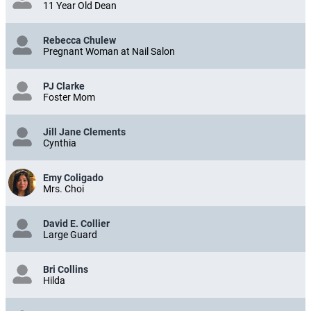
11 Year Old Dean
Rebecca Chulew
Pregnant Woman at Nail Salon
PJ Clarke
Foster Mom
Jill Jane Clements
Cynthia
Emy Coligado
Mrs. Choi
David E. Collier
Large Guard
Bri Collins
Hilda