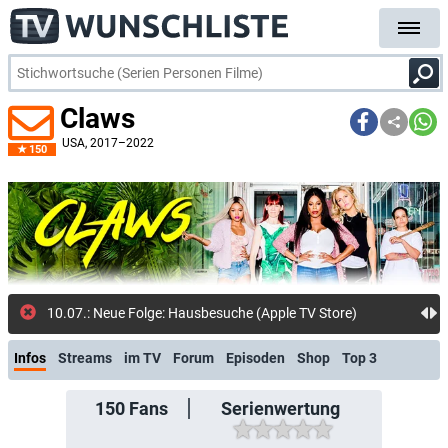
Claws
USA
, 2017–2022
150
10.07.: Neue Folge: Hausbesuche (Apple TV Store)
Infos
Streams
im TV
Forum
Episoden
Shop
Top 3
150
Fans
Serienwertung