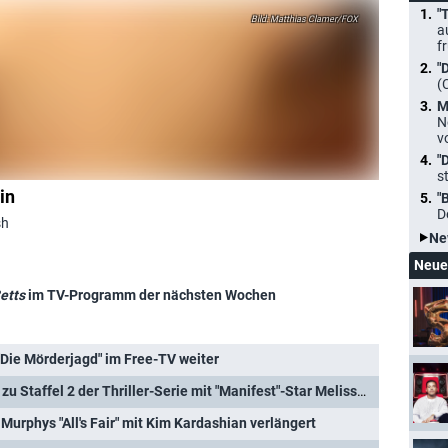
"
Matthias Clamer/FOX
a
f
"
(
M
N
v
"
s
in
"
D
sh
Ne
Neue
etts
im TV-Programm der nächsten Wochen
"Die Mörderjagd" im Free-TV weiter
"The Hunting Party": Trailer zu Staffel 2 der Thriller-Serie mit "Manifest"-Star Melissa Roxburgh enthüllt
 Murphys "All's Fair" mit Kim Kardashian verlängert