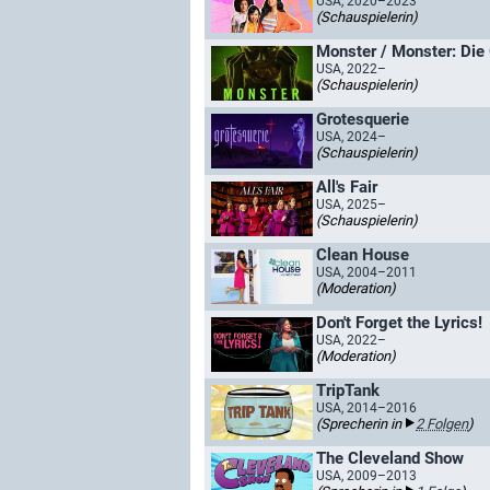
USA, 2020–2023
(Schauspielerin)
Monster / Monster: Die
USA, 2022–
(Schauspielerin)
Grotesquerie
USA, 2024–
(Schauspielerin)
All's Fair
USA, 2025–
(Schauspielerin)
Clean House
USA, 2004–2011
(Moderation)
Don't Forget the Lyrics!
USA, 2022–
(Moderation)
TripTank
USA, 2014–2016
(Sprecherin in
2 Folgen
)
The Cleveland Show
USA, 2009–2013