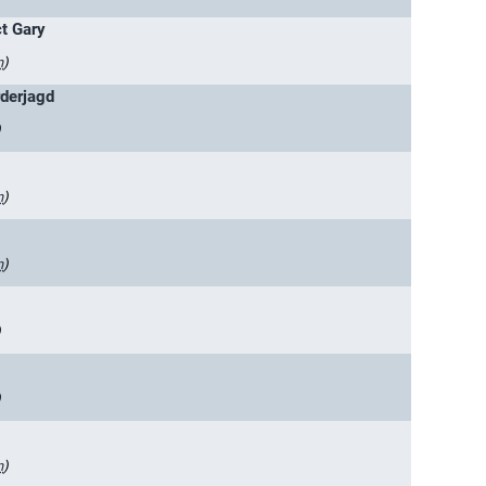
ct Gary
n
)
rderjagd
)
n
)
n
)
)
)
n
)