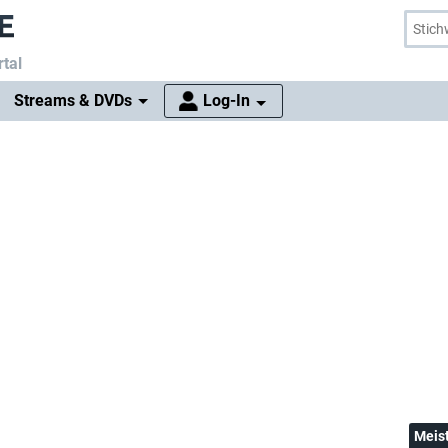
tal
Streams & DVDs
Log-In
Meis