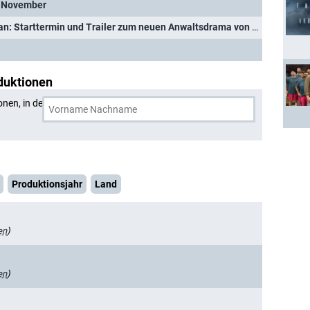
m November
"All's Fair" mit Kim Kardashian: Starttermin und Trailer zum neuen Anwaltsdrama von Ryan Murphy
duktionen
onen, in denen
Niecy Nash-Betts
und eine weitere Person
Produktionsjahr
Land
en
)
en
)