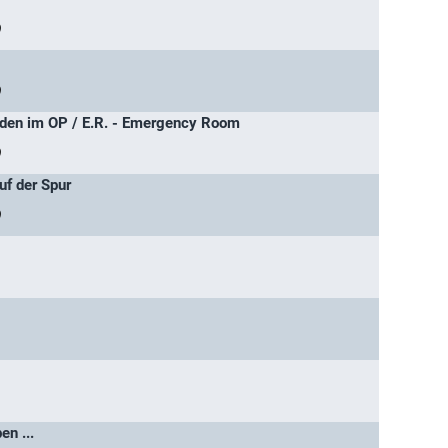
)
)
en im OP / E.R. - Emergency Room
)
uf der Spur
)
n ...