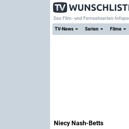
Das Film- und Fernsehserien-Infopor
TV-News
Serien
Filme
Niecy Nash-Betts