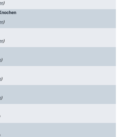
en
)
 Knochen
en
)
en
)
n
)
n
)
n
)
)
)