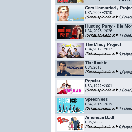
Gary Unmarried / Proje
USA, 2008–2010
(Schauspielerin in
2 Folge
Hunting Party - Die Mö
USA, 2025–2026
(Schauspielerin in
1 Folge
The Mindy Project
USA, 2012–2017
(Schauspielerin in
4 Folge
The Rookie
USA, 2018–
(Schauspielerin in
4 Folge
Popular
USA, 1999–2001
(Schauspielerin in
1 Folge
Speechless
USA, 2016–2019
(Schauspielerin in
1 Folge
American Dad!
USA, 2005–
(Schauspielerin in
6 Folge