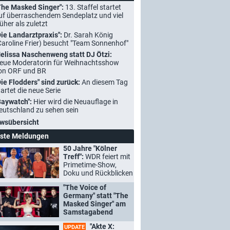
The Masked Singer":
13. Staffel startet
uf überraschendem Sendeplatz und viel
rüher als zuletzt
Die Landarztpraxis":
Dr. Sarah König
Caroline Frier) besucht "Team Sonnenhof"
elissa Naschenweng statt DJ Ötzi:
eue Moderatorin für Weihnachtsshow
on ORF und BR
Die Flodders" sind zurück:
An diesem Tag
tartet die neue Serie
Baywatch":
Hier wird die Neuauflage in
eutschland zu sehen sein
wsübersicht
ste Meldungen
50 Jahre "Kölner
Treff":
WDR feiert mit
Primetime-Show,
Doku und Rückblicken
"The Voice of
Germany" statt "The
Masked Singer" am
Samstagabend
"Akte X:
UPDATE