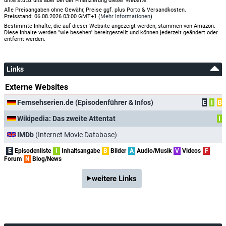
unterstützt uns aber bei der Finanzierung dieser Website.
Alle Preisangaben ohne Gewähr, Preise ggf. plus Porto & Versandkosten.
Preisstand: 06.08.2026 03:00 GMT+1 (
Mehr Informationen
)
Bestimmte Inhalte, die auf dieser Website angezeigt werden, stammen von Amazon.
Diese Inhalte werden "wie besehen" bereitgestellt und können jederzeit geändert oder
entfernt werden.
Links
Externe Websites
Fernsehserien.de (Episodenführer & Infos)
E
I
B
Wikipedia: Das zweite Attentat
I
IMDb
(Internet Movie Database)
E
Episodenliste
I
Inhaltsangabe
B
Bilder
A
Audio/Musik
V
Videos
F
Forum
N
Blog/News
weitere Links