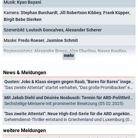
Musik:
Kyan Bayani
Kamera:
Stephan Burchardt
,
Jill Robertson Kibbey
,
Frank Küpper
,
Birgit Bebe Dierken
Szenenbild:
Loutsch Goncalves
,
Alexander Scherer
Maske:
Fredo Roeser
,
Jasmine Schmit
Regieassistenz:
Alexandre Brown
,
Alex Charitou
,
Nasos Koutlas
,
mehr
Constantinos Levantis
,
Yannis Meys
,
Aurélie Zemlic
News & Meldungen
Quoten: Joko & Klaas siegen gegen Raab, "Bares für Rares" insgesamt
"Das zweite Attentat" startet verhalten, "Das große Promibacken" endet erfolgreich (10.04.2025)
Mit Jakob Diehl und Désirée Nosbusch: Termin für ARD-Politthriller "Das zweite Attentat" verkündet
Sechsteilige Miniserie mit prominenter Besetzung (05.02.2025)
"Das zweite Attentat": Neue High-End-Serie für die ARD angekündigt
Geheimdienst-Thriller entstand in Griechenland und Luxemburg (04.04.2024)
weitere Meldungen