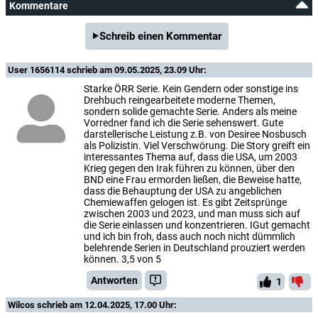
Kommentare
Schreib einen Kommentar
User 1656114
schrieb am 09.05.2025, 23.09 Uhr:
Starke ÖRR Serie. Kein Gendern oder sonstige ins
Drehbuch reingearbeitete moderne Themen,
sondern solide gemachte Serie. Anders als meine
Vorredner fand ich die Serie sehenswert. Gute
darstellerische Leistung z.B. von Desiree Nosbusch
als Polizistin. Viel Verschwörung. Die Story greift ein
interessantes Thema auf, dass die USA, um 2003
Krieg gegen den Irak führen zu können, über den
BND eine Frau ermorden ließen, die Beweise hatte,
dass die Behauptung der USA zu angeblichen
Chemiewaffen gelogen ist. Es gibt Zeitsprünge
zwischen 2003 und 2023, und man muss sich auf
die Serie einlassen und konzentrieren. IGut gemacht
und ich bin froh, dass auch noch nicht dümmlich
belehrende Serien in Deutschland prouziert werden
können. 3,5 von 5
Antworten
1
Wilcos
schrieb am 12.04.2025, 17.00 Uhr: