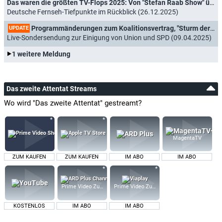
Das waren die größten TV-Flops 2025: Von "Stefan Raab Show" über "HeidiFest" bis "Mozart/Mozart"
Deutsche Fernseh-Tiefpunkte im Rückblick (26.12.2025)
Programmänderungen zum Koalitionsvertrag, "Sturm der Liebe" entfällt
UPDATE
Live-Sondersendung zur Einigung von Union und SPD (09.04.2025)
1 weitere Meldung
Das zweite Attentat Streams
Wo wird "Das zweite Attentat" gestreamt?
MagentaTV
ZUM KAUFEN
ZUM KAUFEN
IM ABO
IM ABO
Prime Video Zusatz-Kanäle
Prime Video Zusatz-Kanäle
KOSTENLOS
IM ABO
IM ABO