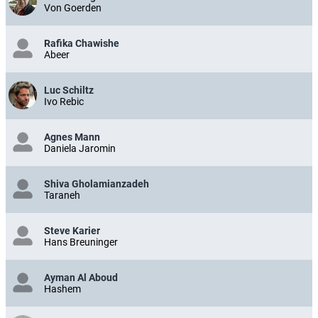
Von Goerden
Rafika Chawishe
Abeer
Luc Schiltz
Ivo Rebic
Agnes Mann
Daniela Jaromin
Shiva Gholamianzadeh
Taraneh
Steve Karier
Hans Breuninger
Ayman Al Aboud
Hashem