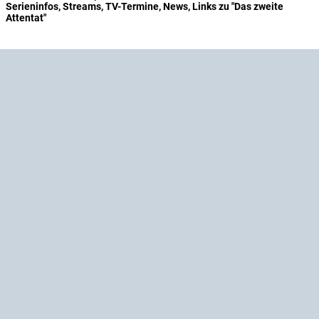
Serieninfos, Streams, TV-Termine, News, Links zu "Das zweite
Attentat"