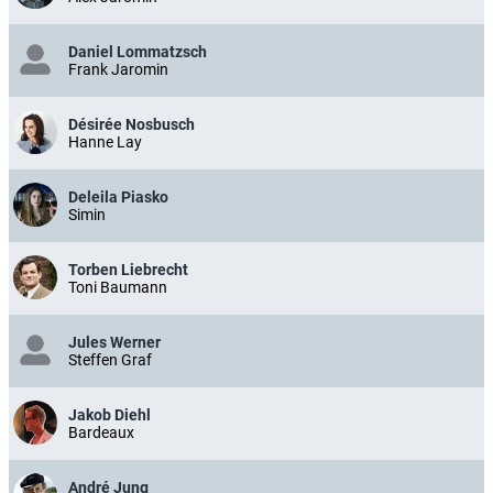
Daniel Lommatzsch
Frank Jaromin
Désirée Nosbusch
Hanne Lay
Deleila Piasko
Simin
Torben Liebrecht
Toni Baumann
Jules Werner
Steffen Graf
Jakob Diehl
Bardeaux
André Jung