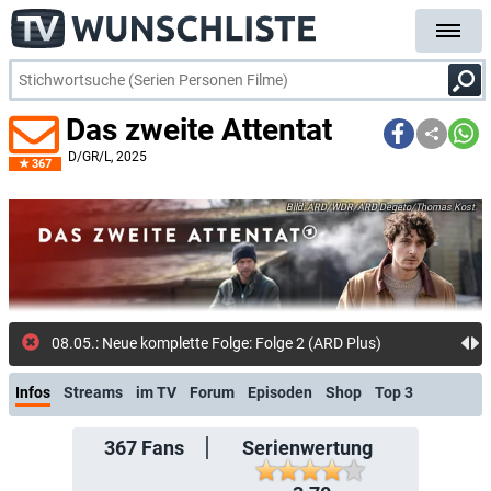
Das zweite Attentat
D/GR/L
, 2025
367
ARD/WDR/ARD Degeto/Thomas Kost
08.05
Infos
Streams
im TV
Forum
Episoden
Shop
Top 3
367
Fans
Serienwertung