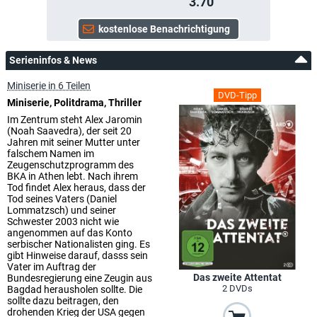
3.70
Serieninfos & News
Miniserie in 6 Teilen
DVD-Tipp
Miniserie, Politdrama, Thriller
Im Zentrum steht Alex Jaromin
(Noah Saavedra), der seit 20
Jahren mit seiner Mutter unter
falschem Namen im
Zeugenschutzprogramm des
BKA in Athen lebt. Nach ihrem
Tod findet Alex heraus, dass der
Tod seines Vaters (Daniel
Lommatzsch) und seiner
Schwester 2003 nicht wie
angenommen auf das Konto
serbischer Nationalisten ging. Es
gibt Hinweise darauf, dasss sein
Vater im Auftrag der
Das zweite Attentat
Bundesregierung eine Zeugin aus
2 DVDs
Bagdad herausholen sollte. Die
sollte dazu beitragen, den
drohenden Krieg der USA gegen