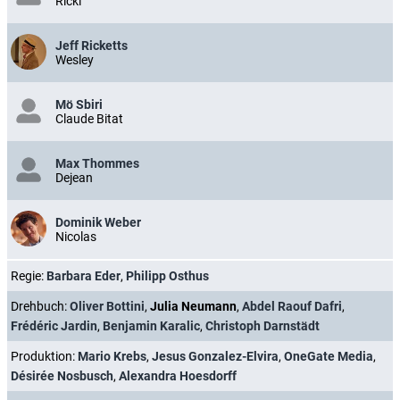
Ricki
Jeff Ricketts
Wesley
Mö Sbiri
Claude Bitat
Max Thommes
Dejean
Dominik Weber
Nicolas
Regie:
Barbara Eder
,
Philipp Osthus
Drehbuch:
Oliver Bottini
,
Julia Neumann
,
Abdel Raouf Dafri
,
Frédéric Jardin
,
Benjamin Karalic
,
Christoph Darnstädt
Produktion:
Mario Krebs
,
Jesus Gonzalez-Elvira
,
OneGate Media
,
Désirée Nosbusch
,
Alexandra Hoesdorff