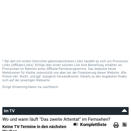
* Bei den mit einem Sternchen gekennzeichneten Links handelt es sich um Provisions-
Links (Affiliate-Links). Erfolgt über einen solchen Link eine Bestellung, erhalten wir
Provisionen im Rahmen eines Affiliate-Partnerprogramms. Das bedeutet keine
Mehrkosten für Käufer, unterstützt uns aber bei der Finanzierung dieser Website. Alle
Preise inkl. MwSt. und ggf. zuzüglich Versandkosten. Details zu den Angeboten finden
sich auf der jeweiligen Webseite.
Einige Streaming-Daten
via
JustWatch.
Im TV
Wo und wann läuft "Das zweite Attentat" im Fernsehen?
Komplettliste
Keine TV-Termine in den nächsten