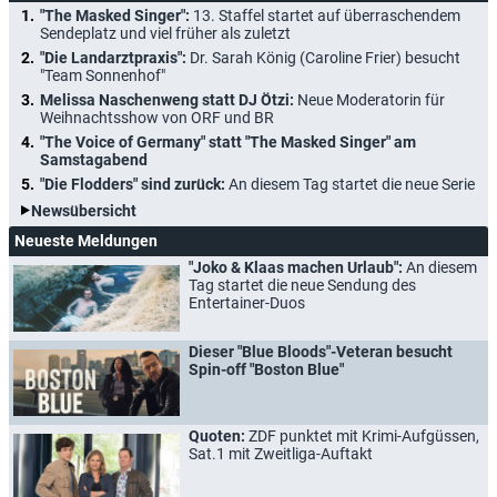
"The Masked Singer":
13. Staffel startet auf überraschendem
Sendeplatz und viel früher als zuletzt
"Die Landarztpraxis":
Dr. Sarah König (Caroline Frier) besucht
"Team Sonnenhof"
Melissa Naschenweng statt DJ Ötzi:
Neue Moderatorin für
Weihnachtsshow von ORF und BR
"The Voice of Germany" statt "The Masked Singer" am
Samstagabend
"Die Flodders" sind zurück:
An diesem Tag startet die neue Serie
Newsübersicht
Neueste Meldungen
"Joko & Klaas machen Urlaub":
An diesem
Tag startet die neue Sendung des
Entertainer-Duos
Dieser "Blue Bloods"-Veteran besucht
Spin-off "Boston Blue"
Quoten:
ZDF punktet mit Krimi-Aufgüssen,
Sat.1 mit Zweitliga-Auftakt