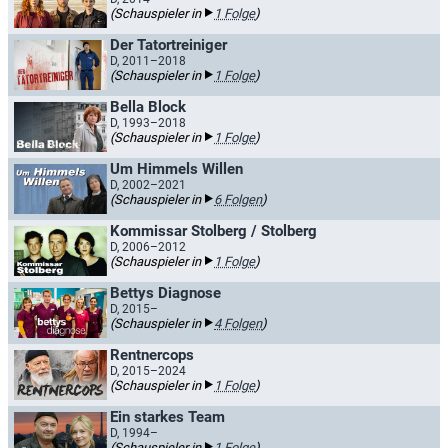
(Schauspieler in
1 Folge
)
Der Tatortreiniger
D, 2011–2018
(Schauspieler in
1 Folge
)
Bella Block
D, 1993–2018
(Schauspieler in
1 Folge
)
Um Himmels Willen
D, 2002–2021
(Schauspieler in
6 Folgen
)
Kommissar Stolberg / Stolberg
D, 2006–2012
(Schauspieler in
1 Folge
)
Bettys Diagnose
D, 2015–
(Schauspieler in
4 Folgen
)
Rentnercops
D, 2015–2024
(Schauspieler in
1 Folge
)
Ein starkes Team
D, 1994–
(Schauspieler in
1 Folge
)