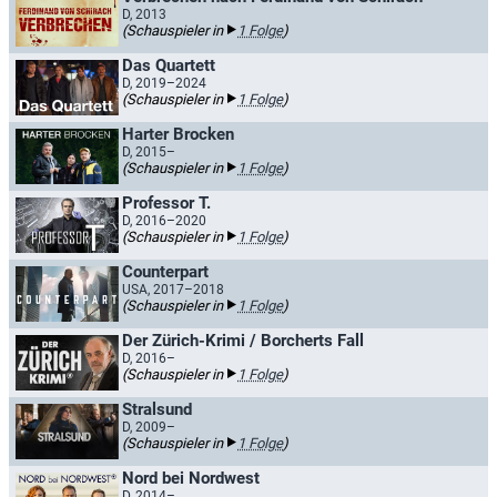
D, 2013
(Schauspieler in
1 Folge
)
Das Quartett
D, 2019–2024
(Schauspieler in
1 Folge
)
Harter Brocken
D, 2015–
(Schauspieler in
1 Folge
)
Professor T.
D, 2016–2020
(Schauspieler in
1 Folge
)
Counterpart
USA, 2017–2018
(Schauspieler in
1 Folge
)
Der Zürich-Krimi / Borcherts Fall
D, 2016–
(Schauspieler in
1 Folge
)
Stralsund
D, 2009–
(Schauspieler in
1 Folge
)
Nord bei Nordwest
D, 2014–