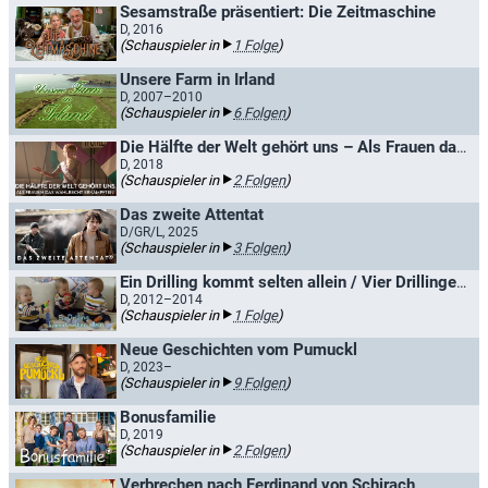
Sesamstraße präsentiert: Die Zeitmaschine
D, 2016
(Schauspieler in
1 Folge
)
Unsere Farm in Irland
D, 2007–2010
(Schauspieler in
6 Folgen
)
Die Hälfte der Welt gehört uns – Als Frauen das Wahlrecht erkämpften
D, 2018
(Schauspieler in
2 Folgen
)
Das zweite Attentat
D/GR/L, 2025
(Schauspieler in
3 Folgen
)
Ein Drilling kommt selten allein / Vier Drillinge sind einer zu viel
D, 2012–2014
(Schauspieler in
1 Folge
)
Neue Geschichten vom Pumuckl
D, 2023–
(Schauspieler in
9 Folgen
)
Bonusfamilie
D, 2019
(Schauspieler in
2 Folgen
)
Verbrechen nach Ferdinand von Schirach