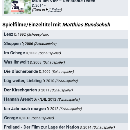
MDR um Vier – Der starke Osten
D, 2014–
(Gast in
1 Folge
)
Spielfilme/Einzeltitel mit
Matthias Bundschuh
Lenz
D, 1992
(Schauspieler)
Shoppen
D, 2006
(Schauspieler)
Im Gehege
D, 2008
(Schauspieler)
Was ihr wollt
D, 2008
(Schauspieler)
Die Blücherbande
D, 2009
(Schauspieler)
Lüg weiter, Liebling
D, 2010
(Schauspieler)
Der Kirschgarten
D, 2011
(Schauspieler)
Hannah Arendt
D/F/L/IL, 2012
(Schauspieler)
Ein Jahr nach morgen
D, 2012
(Schauspieler)
George
D, 2013
(Schauspieler)
Freiland - Der Film zur Lage der Nation
D, 2014
(Schauspieler)