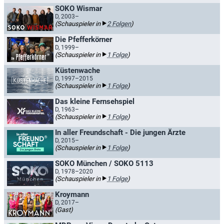
SOKO Wismar
D, 2003–
(Schauspieler in
2 Folgen
)
Die Pfefferkörner
D, 1999–
(Schauspieler in
1 Folge
)
Küstenwache
D, 1997–2015
(Schauspieler in
1 Folge
)
Das kleine Fernsehspiel
D, 1963–
(Schauspieler in
1 Folge
)
In aller Freundschaft - Die jungen Ärzte
D, 2015–
(Schauspieler in
1 Folge
)
SOKO München / SOKO 5113
D, 1978–2020
(Schauspieler in
1 Folge
)
Kroymann
D, 2017–
(Gast)