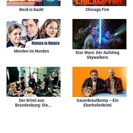
Beck is back!
Chicago Fire
Morden im Norden
Star Wars: Der Aufstieg
Skywalkers
Der Krimi aus
Sauerkrautkoma – Ein
Brandenburg: Die
Eberhoferkrimi
Raaben und das tote
Mädchen