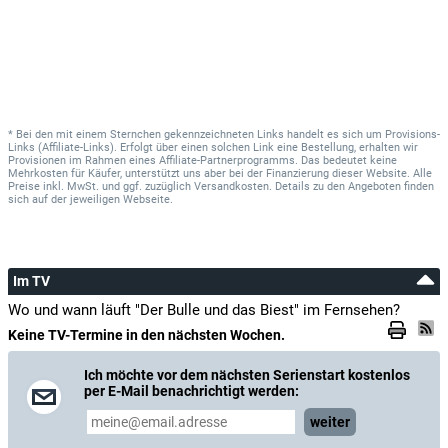
* Bei den mit einem Sternchen gekennzeichneten Links handelt es sich um Provisions-
Links (Affiliate-Links). Erfolgt über einen solchen Link eine Bestellung, erhalten wir
Provisionen im Rahmen eines Affiliate-Partnerprogramms. Das bedeutet keine
Mehrkosten für Käufer, unterstützt uns aber bei der Finanzierung dieser Website. Alle
Preise inkl. MwSt. und ggf. zuzüglich Versandkosten. Details zu den Angeboten finden
sich auf der jeweiligen Webseite.
Im TV
Wo und wann läuft "Der Bulle und das Biest" im Fernsehen?
Keine TV-Termine in den nächsten Wochen.
Ich möchte vor dem nächsten Serienstart kostenlos
per E-Mail benachrichtigt werden:
weiter