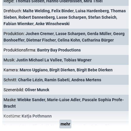
Regie:
Thomas Sieben
,
Hanno Olderdissen
,
Mira Thiel
Drehbuch:
Malte Welding
,
Felix Binder
,
Luisa Hardenberg
,
Thomas
Sieben
,
Robert Dannenberg
,
Lasse Scharpen
,
Stefan Scheich
,
Fabian Wiemker
,
Anke Winschewski
Produktion:
Jochen Cremer
,
Lasse Scharpen
,
Gerda Müller
,
Georg
Bonhoeffer
,
Dietmar Fischer
,
Celina Kohn
,
Catharina Bürger
Produktionsfirma:
Bantry Bay Productions
Musik:
Justin Michael La Vallee
,
Tobias Wagner
Kamera:
Marco Uggiano
,
Birgit Dierken
,
Birgit Bebe Dierken
Schnitt:
Charlie Lézin
,
Ramin Sabeti
,
Andrea Mertens
Szenenbild:
Oliver Munck
Maske:
Wiebke Sander
,
Marie-Luise Adler
,
Pascale Sophia Profe-
Bracht
Kostüme:
Katja Pothmann
mehr
Regieassistenz:
Elisabeth Hagemann
,
Lena Ernst
,
Sven Blum