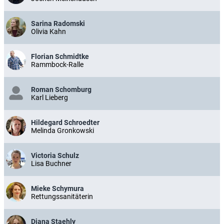
Sarina Radomski
Olivia Kahn
Florian Schmidtke
Rammbock-Ralle
Roman Schomburg
Karl Lieberg
Hildegard Schroedter
Melinda Gronkowski
Victoria Schulz
Lisa Buchner
Mieke Schymura
Rettungssanitäterin
Diana Staehly