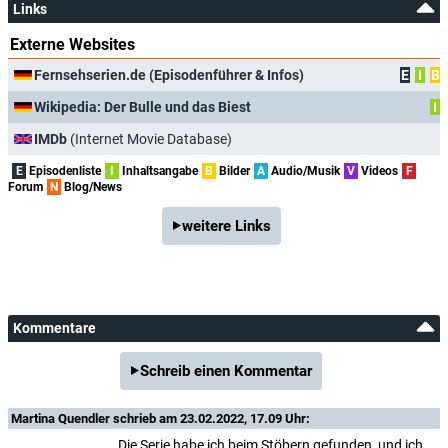
Links
Externe Websites
Fernsehserien.de (Episodenführer & Infos)
E
I
B
Wikipedia: Der Bulle und das Biest
I
IMDb
(Internet Movie Database)
E
Episodenliste
I
Inhaltsangabe
B
Bilder
A
Audio/Musik
V
Videos
F
Forum
N
Blog/News
weitere Links
Kommentare
Schreib einen Kommentar
Martina Quendler
schrieb am 23.02.2022, 17.09 Uhr:
Die Serie habe ich beim Stöbern gefunden, und ich