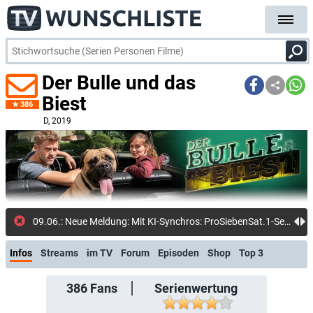
Der Bulle und das
Biest
386
D
, 2019
09.06.: Neue Meldung: Mit KI-Synchros: ProSiebenSat.1-Serien sollen international verbreitet werden: 30 Sprachfassungen werden mit Künstlicher Intelligenz generiert
Infos
Streams
im TV
Forum
Episoden
Shop
Top 3
386
Fans
Serienwertung