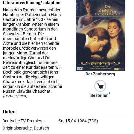
Literaturverfilmung/-adaption
Nach dem Examen besucht der
Hamburger Patriziersohn Hans
Castorp im Jahre 1907 seinen
lungenkranken Vetter in einem
mondänen Sanatorium in den
Schweizer Bergen. Die
überspannten Patienten und
Ärzte und die hier herrschende
morbide Erotik verwirren den
jungen Mann. Zumal der
merkwürdige Chefarzt Dr.
Behrens ihn gleich für längere
Zeit zu einer Kur dabehalten will.
Doch bald gewöhnt sich Hans
Der Zauberberg
Castorp an die eigenwilligen
Charaktere. Ja, er verliebt sich
sogar - in die aufzeizend schöne
Russin Clawdia Chauchat.
*
Bestellen
(Hörzu 15/1984)
Daten
Deutsche TV-Premiere
So, 15.
04.1984
(
ZDF
)
Originalsprache:
Deutsch