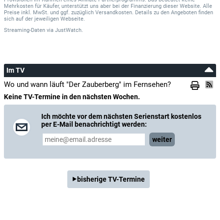
Mehrkosten für Käufer, unterstützt uns aber bei der Finanzierung dieser Website. Alle
Preise inkl. MwSt. und ggf. zuzüglich Versandkosten. Details zu den Angeboten finden
sich auf der jeweiligen Webseite.
Streaming-Daten
via
JustWatch.
Im TV
Wo und wann läuft "Der Zauberberg" im Fernsehen?
Keine TV-Termine in den nächsten Wochen.
Ich möchte vor dem nächsten Serienstart kostenlos
per E-Mail benachrichtigt werden:
weiter
bisherige TV-Termine