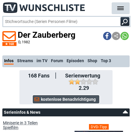
Der Zauberberg
D
, 1982
168
01.07.: Neue Folge:
Infos
Streams
im TV
Forum
Episoden
Shop
Top 3
168
Fans
Serienwertung
2.29
Serieninfos & News
Miniserie in 3 Teilen
DVD-Tipp
Spielfilm