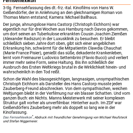
Fernsehlexikon
3-tlg. Fernsehfassung des dt.-frz.-ital. Kinofilms von Hans W.
Geißendörfer, der in Anlehnung an den gleichnamigen Roman von
Thomas Mann entstand; Kamera: Michael Ballhaus.
Der junge, ahnungslose Hans Castorp (Christoph Eichhorn) war
eigentlich nur für drei Wochen aus Hamburg nach Davos gekommen,
um dort seinen an Tuberkulose erkrankten Cousin Joachim Ziemßen
(Alexander Radszun) in der Luxusklinik zu besuchen. Er bleibt
schließlich sieben Jahre dort oben, gibt sich einer angeblichen
Erkrankung hin, schwärmt für die Mitpatientin Clawdia Chauchat
(Marie-France Pisier), genießt das süße, dekadente Krankenleben,
lernt vom Freimaurer Ludovico Settembrini (Flavio Bucci) und verliert
immer mehr seine Form, seine Haltung. Bis ihn schließlich der
Ausbruch des Ersten Weltkriegs brutal in die Wirklichkeit hinein- und
wahrscheinlich in den Tod reißt.
Schon die Wahl des blassgesichtigen, langnasigen, unsympathischen
Christoph Eichhorn als Darsteller des Hans Castorp musste jeden
Zauberberg-Freund abschrecken. Von dem sympathischen, weichen
Weltjungen bleibt in der Verfilmung nur ein blasser Schatten. Und vom
ganzen Buch: ein Nichts. Manns Meisterwerk mit seiner komplexen
Struktur galt vorher als unverfilmbar. Hinterher auch. Im ZDF war
Geißendörfers Zauberberg mehr als doppelt so lang wie in der
Kinofassung.
*
Das Fernsehlexikon
, Abdruck mit freundlicher Genehmigung von Michael Reufsteck
und Stefan Niggemeier.