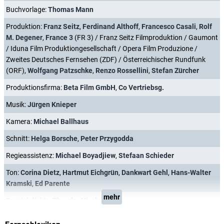
Buchvorlage:
Thomas Mann
Produktion:
Franz Seitz
,
Ferdinand Althoff
,
Francesco Casali
,
Rolf
M. Degener
,
France 3
(FR 3) / Franz Seitz Filmproduktion / Gaumont
/ Iduna Film Produktiongesellschaft / Opera Film Produzione /
Zweites Deutsches Fernsehen (ZDF) / Österreichischer Rundfunk
(ORF),
Wolfgang Patzschke
,
Renzo Rossellini
,
Stefan Zürcher
Produktionsfirma:
Beta Film GmbH
,
Co Vertriebsg.
Musik:
Jürgen Knieper
Kamera:
Michael Ballhaus
Schnitt:
Helga Borsche
,
Peter Przygodda
Regieassistenz:
Michael Boyadjiew
,
Stefaan Schieder
Ton:
Corina Dietz
,
Hartmut Eichgrün
,
Dankwart Gehl
,
Hans-Walter
Kramski
,
Ed Parente
mehr
Spezialeffekte:
Theodor Nischwitz