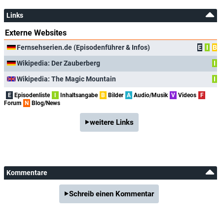
Links
Externe Websites
Fernsehserien.de (Episodenführer & Infos)
E
I
B
Wikipedia: Der Zauberberg
I
Wikipedia: The Magic Mountain
I
E
Episodenliste
I
Inhaltsangabe
B
Bilder
A
Audio/Musik
V
Videos
F
Forum
N
Blog/News
weitere Links
Kommentare
Schreib einen Kommentar