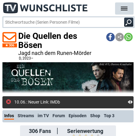
Die Quellen des
Bösen
306
Jagd nach dem Runen-Mörder
D
, 2023–
RTL/Benno Kraehahn
10.06.: Neuer Link: IMDb
Infos
Streams
im TV
Forum
Episoden
Shop
Top 3
306
Fans
Serienwertung