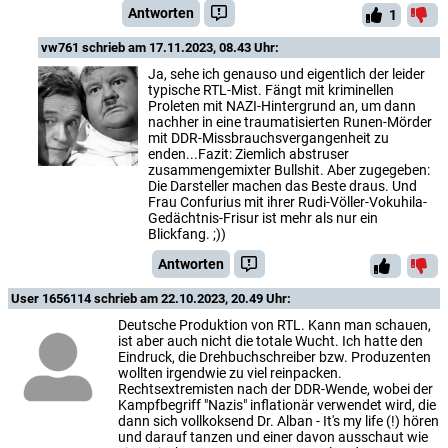
Antworten
1
vw761
schrieb am 17.11.2023, 08.43 Uhr:
Ja, sehe ich genauso und eigentlich der leider
typische RTL-Mist. Fängt mit kriminellen
Proleten mit NAZI-Hintergrund an, um dann
nachher in eine traumatisierten Runen-Mörder
mit DDR-Missbrauchsvergangenheit zu
enden...Fazit: Ziemlich abstruser
zusammengemixter Bullshit. Aber zugegeben:
Die Darsteller machen das Beste draus. Und
Frau Confurius mit ihrer Rudi-Völler-Vokuhila-
Gedächtnis-Frisur ist mehr als nur ein
Blickfang. ;))
Antworten
User 1656114
schrieb am 22.10.2023, 20.49 Uhr:
Deutsche Produktion von RTL. Kann man schauen,
ist aber auch nicht die totale Wucht. Ich hatte den
Eindruck, die Drehbuchschreiber bzw. Produzenten
wollten irgendwie zu viel reinpacken.
Rechtsextremisten nach der DDR-Wende, wobei der
Kampfbegriff "Nazis" inflationär verwendet wird, die
dann sich vollkoksend Dr. Alban - It's my life (!) hören
und darauf tanzen und einer davon ausschaut wie