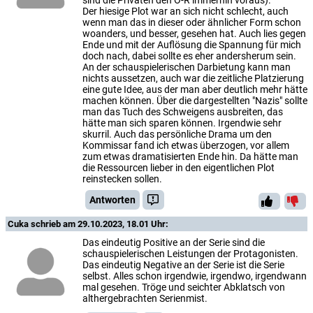
sind die Privaten den Ö-R immerhin voraus).
Der hiesige Plot war an sich nicht schlecht, auch
wenn man das in dieser oder ähnlicher Form schon
woanders, und besser, gesehen hat. Auch lies gegen
Ende und mit der Auflösung die Spannung für mich
doch nach, dabei sollte es eher andersherum sein.
An der schauspielerischen Darbietung kann man
nichts aussetzen, auch war die zeitliche Platzierung
eine gute Idee, aus der man aber deutlich mehr hätte
machen können. Über die dargestellten "Nazis" sollte
man das Tuch des Schweigens ausbreiten, das
hätte man sich sparen können. Irgendwie sehr
skurril. Auch das persönliche Drama um den
Kommissar fand ich etwas überzogen, vor allem
zum etwas dramatisierten Ende hin. Da hätte man
die Ressourcen lieber in den eigentlichen Plot
reinstecken sollen.
Antworten
Cuka
schrieb am 29.10.2023, 18.01 Uhr:
Das eindeutig Positive an der Serie sind die
schauspielerischen Leistungen der Protagonisten.
Das eindeutig Negative an der Serie ist die Serie
selbst. Alles schon irgendwie, irgendwo, irgendwann
mal gesehen. Tröge und seichter Abklatsch von
althergebrachten Serienmist.