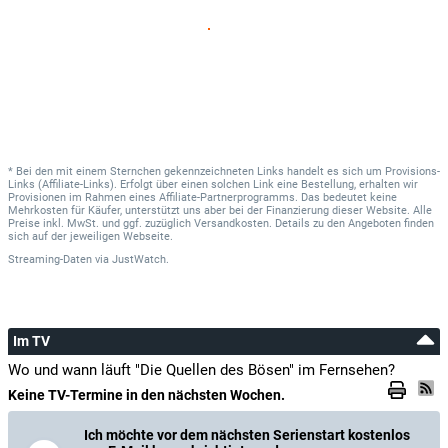
* Bei den mit einem Sternchen gekennzeichneten Links handelt es sich um Provisions-
Links (Affiliate-Links). Erfolgt über einen solchen Link eine Bestellung, erhalten wir
Provisionen im Rahmen eines Affiliate-Partnerprogramms. Das bedeutet keine
Mehrkosten für Käufer, unterstützt uns aber bei der Finanzierung dieser Website. Alle
Preise inkl. MwSt. und ggf. zuzüglich Versandkosten. Details zu den Angeboten finden
sich auf der jeweiligen Webseite.
Streaming-Daten
via
JustWatch.
Im TV
Wo und wann läuft "Die Quellen des Bösen" im Fernsehen?
Keine TV-Termine in den nächsten Wochen.
Ich möchte vor dem nächsten Serienstart kostenlos