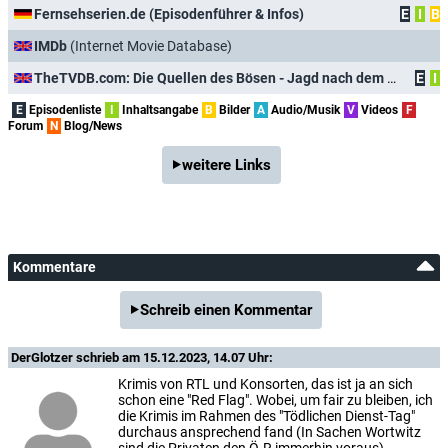
Fernsehserien.de (Episodenführer & Infos)
E
I
B
IMDb
(Internet Movie Database)
TheTVDB.com: Die Quellen des Bösen - Jagd nach dem Runen-Mörder
E
I
E
Episodenliste
I
Inhaltsangabe
B
Bilder
A
Audio/Musik
V
Videos
F
Forum
N
Blog/News
weitere Links
Kommentare
Schreib einen Kommentar
DerGlotzer
schrieb am 15.12.2023, 14.07 Uhr:
Krimis von RTL und Konsorten, das ist ja an sich
schon eine "Red Flag". Wobei, um fair zu bleiben, ich
die Krimis im Rahmen des "Tödlichen Dienst-Tag"
durchaus ansprechend fand (In Sachen Wortwitz