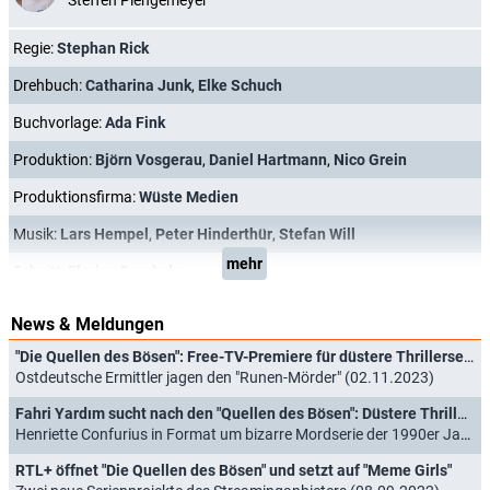
Regie:
Stephan Rick
Drehbuch:
Catharina Junk
,
Elke Schuch
Buchvorlage:
Ada Fink
Produktion:
Björn Vosgerau
,
Daniel Hartmann
,
Nico Grein
Produktionsfirma:
Wüste Medien
Musik:
Lars Hempel
,
Peter Hinderthür
,
Stefan Will
mehr
Schnitt:
Florian Drechsler
News & Meldungen
"Die Quellen des Bösen": Free-TV-Premiere für düstere Thrillerserie
Ostdeutsche Ermittler jagen den "Runen-Mörder" (02.11.2023)
Fahri Yardım sucht nach den "Quellen des Bösen": Düstere Thrillerserie findet Starttermin
Henriette Confurius in Format um bizarre Mordserie der 1990er Jahre mit dabei (14.09.2023)
RTL+ öffnet "Die Quellen des Bösen" und setzt auf "Meme Girls"