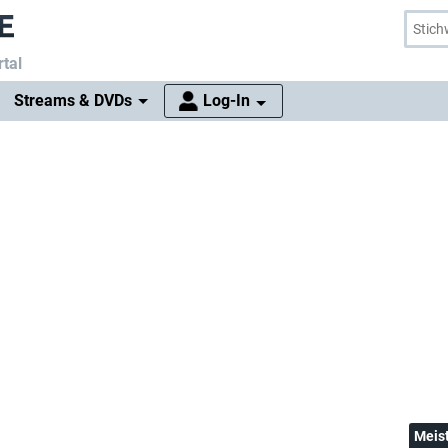
tal
Streams & DVDs
Log-In
Meis