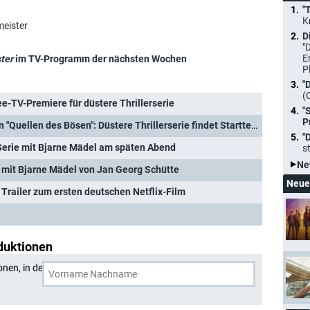
"
K
meister
D
"
E
ter
im TV-Programm der nächsten Wochen
P
"
(
ee-TV-Premiere für düstere Thrillerserie
"
P
Fahri Yardım sucht nach den "Quellen des Bösen": Düstere Thrillerserie findet Starttermin
"
-Serie mit Bjarne Mädel am späten Abend
s
Ne
e mit Bjarne Mädel von Jan Georg Schütte
Neue
d Trailer zum ersten deutschen Netflix-Film
duktionen
onen, in denen
Lisa Hagmeister
und eine weitere Person