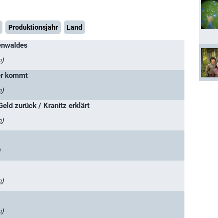
Produktionsjahr
Land
enwaldes
n
)
er kommt
n
)
eld zurück / Kranitz erklärt
n
)
)
n
)
n
)