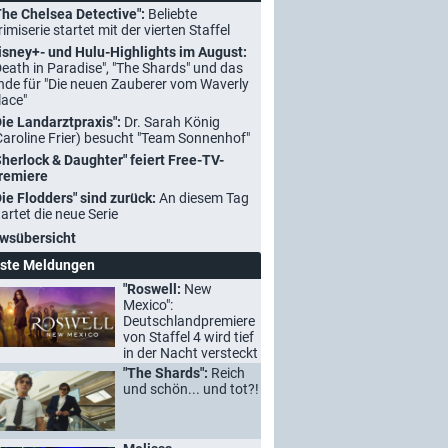
The Chelsea Detective":
Beliebte
rimiserie startet mit der vierten Staffel
isney+- und Hulu-Highlights im August:
Death in Paradise", "The Shards" und das
nde für "Die neuen Zauberer vom Waverly
lace"
Die Landarztpraxis":
Dr. Sarah König
Caroline Frier) besucht "Team Sonnenhof"
Sherlock & Daughter" feiert Free-TV-
remiere
Die Flodders" sind zurück:
An diesem Tag
tartet die neue Serie
wsübersicht
ste Meldungen
"Roswell:
New
Mexico":
Deutschlandpremiere
von Staffel 4 wird tief
in der Nacht versteckt
"The Shards":
Reich
und schön... und tot?!