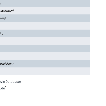
)
uspielerin)
erin)
in)
uspielerin)
ovie Database)
*
.de