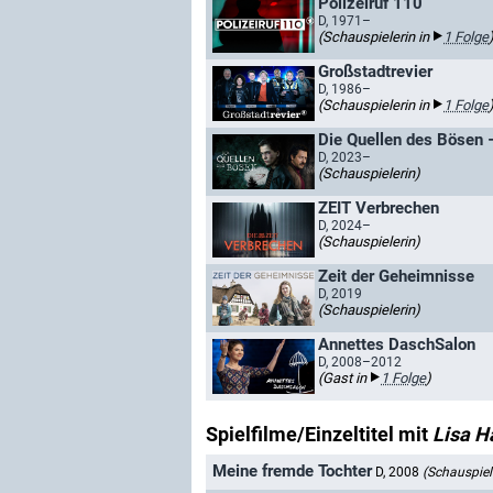
Polizeiruf 110
D, 1971–
(Schauspielerin in
1 Folge
Großstadtrevier
D, 1986–
(Schauspielerin in
1 Folge
Die Quellen des Bösen
D, 2023–
(Schauspielerin)
ZEIT Verbrechen
D, 2024–
(Schauspielerin)
Zeit der Geheimnisse
D, 2019
(Schauspielerin)
Annettes DaschSalon
D, 2008–2012
(Gast in
1 Folge
)
Spielfilme/Einzeltitel mit
Lisa H
Meine fremde Tochter
D, 2008
(Schauspiel