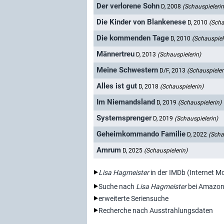
Der verlorene Sohn
D, 2008
(Schauspielerin
Die Kinder von Blankenese
D, 2010
(Scha
Die kommenden Tage
D, 2010
(Schauspiel
Männertreu
D, 2013
(Schauspielerin)
Meine Schwestern
D/F, 2013
(Schauspieler
Alles ist gut
D, 2018
(Schauspielerin)
Im Niemandsland
D, 2019
(Schauspielerin)
Systemsprenger
D, 2019
(Schauspielerin)
Geheimkommando Familie
D, 2022
(Scha
Amrum
D, 2025
(Schauspielerin)
Lisa Hagmeister
in der IMDb (Internet M
Suche nach
Lisa Hagmeister
bei Amazon
erweiterte Seriensuche
Recherche nach Ausstrahlungsdaten