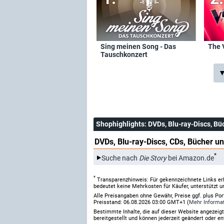
Sing meinen Song - Das
The 
Tauschkonzert
▼
Shophighlights
: DVDs, Blu-ray-Discs, Bü
DVDs, Blu-ray-Discs, CDs, Bücher un
*
Suche nach
Die Story
bei Amazon.de
*
Transparenzhinweis: Für gekennzeichnete Links er
bedeutet keine Mehrkosten für Käufer, unterstützt u
Alle Preisangaben ohne Gewähr, Preise ggf. plus Po
Preisstand: 06.08.2026 03:00 GMT+1 (
Mehr Informa
Bestimmte Inhalte, die auf dieser Website angezei
bereitgestellt und können jederzeit geändert oder en