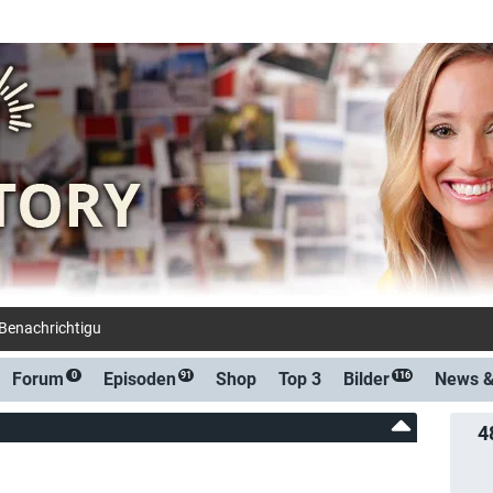
-Benachrichtigung bei Streaming- oder TV-Start
Forum
Episoden
Shop
Top 3
Bilder
News 
0
91
116
4