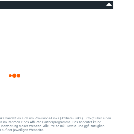
 handelt es sich um Provisions-Links (Affiliate-Links). Erfolgt über einen
onen im Rahmen eines Affiliate-Partnerprogramms. Das bedeutet keine
Finanzierung dieser Website. Alle Preise inkl. MwSt. und ggf. zuzüglich
 auf der jeweiligen Webseite.