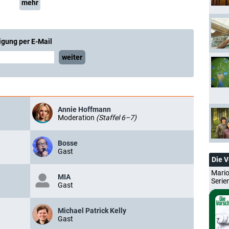
mehr
igung per E-Mail
weiter
Annie Hoffmann
Moderation
(Staffel 6–7)
Bosse
Gast
Die 
Mario
MIA
Serie
Gast
Michael Patrick Kelly
Gast