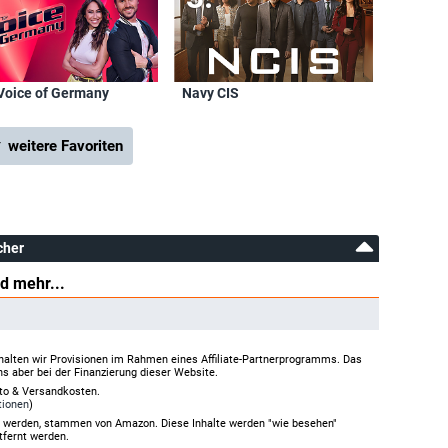
Voice of Germany
Navy CIS
 weitere Favoriten
cher
d mehr...
halten wir Provisionen im Rahmen eines Affiliate-Partnerprogramms. Das
ns aber bei der Finanzierung dieser Website.
rto & Versandkosten.
tionen
)
gt werden, stammen von Amazon. Diese Inhalte werden "wie besehen"
tfernt werden.