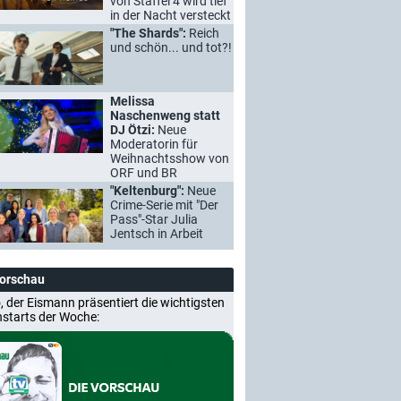
von Staffel 4 wird tief
in der Nacht versteckt
"The Shards":
Reich
und schön... und tot?!
Melissa
Naschenweng statt
DJ Ötzi:
Neue
Moderatorin für
Weihnachtsshow von
ORF und BR
"Keltenburg":
Neue
Crime-Serie mit "Der
Pass"-Star Julia
Jentsch in Arbeit
Vorschau
, der Eismann präsentiert die wichtigsten
nstarts der Woche: