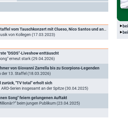
be
"Sing meinen Song": Termin für zehnte Staffel vom Tauschkonzert mit Clueso, Nico Santos und anderen
be
Musik von Kollegen (17.03.2023)
 erste "DSDS"-Liveshow enttäuscht
Song" erneut stark (29.04.2026)
hmer von Giovanni Zarrella bis zu Scorpions-Legenden
 der 13. Staffel (18.03.2026)
zurück, "TV total" erholt sich
t, ARD-Serien insgesamt an der Spitze (30.04.2025)
einen Song" feiern gelungenen Auftakt
illionär?" beim jungen Publikum (23.04.2025)