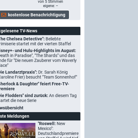
von
5
Stimmen
eigene: –
tgelesene TV-News
The Chelsea Detective":
Beliebte
rimiserie startet mit der vierten Staffel
isney+- und Hulu-Highlights im August:
Death in Paradise", "The Shards" und das
nde für "Die neuen Zauberer vom Waverly
lace"
Die Landarztpraxis":
Dr. Sarah König
Caroline Frier) besucht "Team Sonnenhof"
Sherlock & Daughter" feiert Free-TV-
remiere
Die Flodders" sind zurück:
An diesem Tag
tartet die neue Serie
wsübersicht
ste Meldungen
"Roswell:
New
Mexico":
Deutschlandpremiere