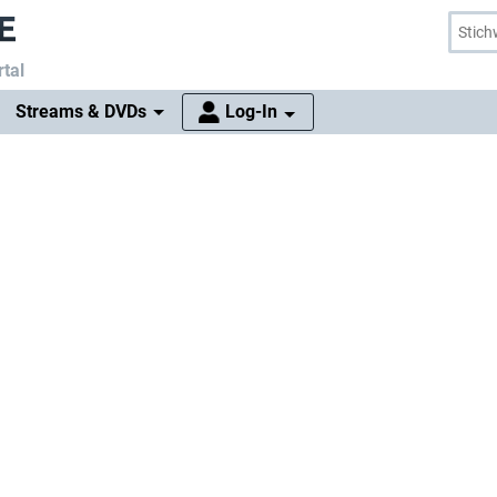
tal
Streams & DVDs
Log-In