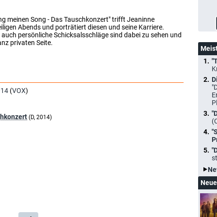
ing meinen Song - Das Tauschkonzert" trifft Jeaninne
eiligen Abends und porträtiert diesen und seine Karriere.
er auch persönliche Schicksalsschläge sind dabei zu sehen und
anz privaten Seite.
Meis
"
K
D
"
014
(
VOX
)
E
P
"
chkonzert
(D, 2014)
(
"
P
"
s
Ne
Neue