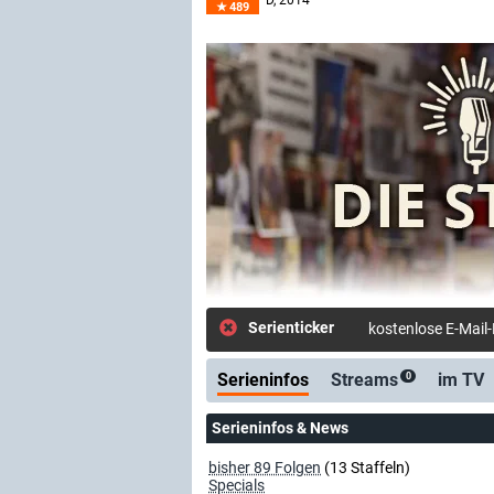
D
, 2014–
489
Serienticker
kostenlose E-Mail
Serieninfos
Streams
im TV
0
Serieninfos & News
bisher 89 Folgen
(13 Staffeln)
Specials