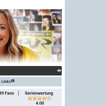
&
Links
6
89
Fans
Serienwertung
4.00