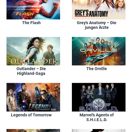
The Flash
Grey's Anatomy – Die
jungen Ärzte
Outlander – Die
The Orville
Highland-Saga
Legends of Tomorrow
Marvel's Agents of
S.H.I.E.L.D.