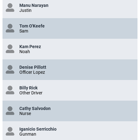
Manu Narayan
Justin
Tom O'Keefe
Sam
Kam Perez
Noah
Denise Pillott
Officer Lopez
Billy Rick
Other Driver
Cathy Salvodon
Nurse
Iganicio Serricchio
Gunman