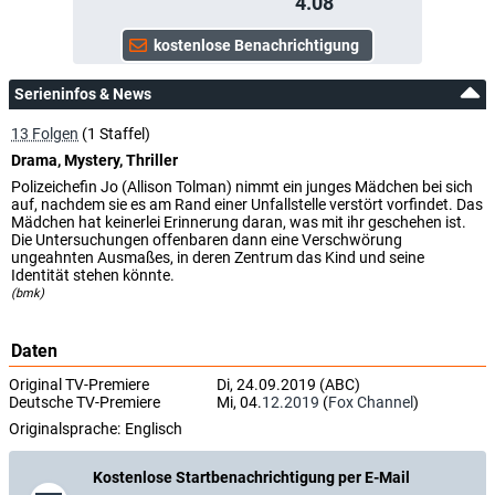
4.08
Serieninfos & News
13 Folgen
(1 Staffel)
Drama, Mystery, Thriller
Polizeichefin Jo (Allison Tolman) nimmt ein junges Mädchen bei sich
auf, nachdem sie es am Rand einer Unfallstelle verstört vorfindet. Das
Mädchen hat keinerlei Erinnerung daran, was mit ihr geschehen ist.
Die Untersuchungen offenbaren dann eine Verschwörung
ungeahnten Ausmaßes, in deren Zentrum das Kind und seine
Identität stehen könnte.
(bmk)
Daten
Original TV-Premiere
Di, 24.09.2019 (ABC)
Deutsche TV-Premiere
Mi, 04.
12.2019
(
Fox Channel
)
Originalsprache:
Englisch
Kostenlose Startbenachrichtigung per E-Mail