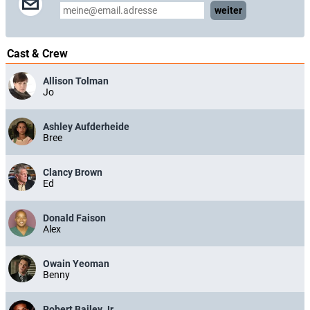
weiter
Cast & Crew
Allison Tolman
Jo
Ashley Aufderheide
Bree
Clancy Brown
Ed
Donald Faison
Alex
Owain Yeoman
Benny
Robert Bailey Jr.