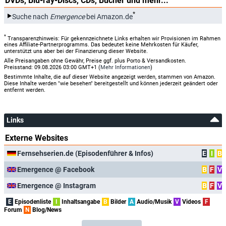
DVDs, Blu-ray-Discs, CDs, Bücher und mehr...
*
Suche nach
Emergence
bei Amazon.de
*
Transparenzhinweis: Für gekennzeichnete Links erhalten wir Provisionen im Rahmen
eines Affiliate-Partnerprogramms. Das bedeutet keine Mehrkosten für Käufer,
unterstützt uns aber bei der Finanzierung dieser Website.
Alle Preisangaben ohne Gewähr, Preise ggf. plus Porto & Versandkosten.
Preisstand: 09.08.2026 03:00 GMT+1 (
Mehr Informationen
)
Bestimmte Inhalte, die auf dieser Website angezeigt werden, stammen von Amazon.
Diese Inhalte werden "wie besehen" bereitgestellt und können jederzeit geändert oder
entfernt werden.
Links
Externe Websites
Fernsehserien.de (Episodenführer & Infos)
E
I
B
Emergence @ Facebook
B
F
V
Emergence @ Instagram
B
F
V
E
Episodenliste
I
Inhaltsangabe
B
Bilder
A
Audio/Musik
V
Videos
F
Forum
N
Blog/News