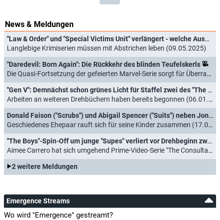
Produktionsfirma:
ABC Studios
,
Fazekas & Butters
News & Meldungen
"Law & Order" und "Special Victims Unit" verlängert - welche Auswirkungen haben Sparzwänge?
Langlebige Krimiserien müssen mit Abstrichen leben (09.05.2025)
"Daredevil: Born Again": Die Rückkehr des blinden Teufelskerls
Die Quasi-Fortsetzung der gefeierten Marvel-Serie sorgt für Überraschungen - und gewinnt (05.03.2025)
"Gen V": Demnächst schon grünes Licht für Staffel zwei des "The Boys"-Spin-Offs?
Arbeiten an weiteren Drehbüchern haben bereits begonnen (06.01.2023)
Donald Faison ("Scrubs") und Abigail Spencer ("Suits") neben Jon Cryer in NBC-Sitcom
Geschiedenes Ehepaar rauft sich für seine Kinder zusammen (17.06.2022)
"The Boys"-Spin-Off um junge "Supes" verliert vor Drehbeginn zwei Darsteller
Aimee Carrero hat sich umgehend Prime-Video-Serie "The Consultant" angeschlossen (11.03.2022)
2 weitere Meldungen
Emergence Streams
Wo wird "Emergence" gestreamt?