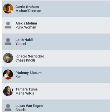
Currie Graham
Michael Denman
Alexis Molnar
Punk Woman
Laith Nakli
Yousef
Ignacio Serricchio
Chase Knolls
Ptolemy Slocum
Ken
Tamara Tunie
Maria Wilkis
Lucas Van Engen
Charlie