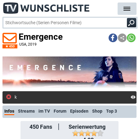
Emergence
USA
, 2019
450
kostenlose E-Mail-Benachrichtig
Infos
Streams
im TV
Forum
Episoden
Shop
Top 3
450
Fans
Serienwertung