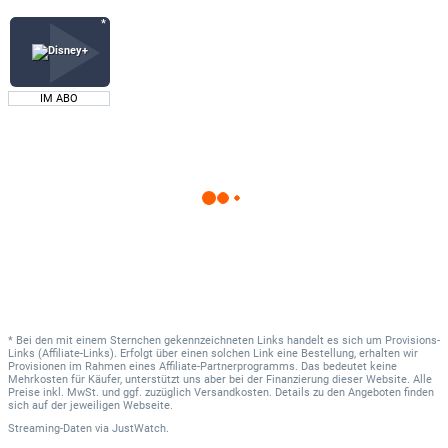
IM ABO
* Bei den mit einem Sternchen gekennzeichneten Links handelt es sich um Provisions-
Links (Affiliate-Links). Erfolgt über einen solchen Link eine Bestellung, erhalten wir
Provisionen im Rahmen eines Affiliate-Partnerprogramms. Das bedeutet keine
Mehrkosten für Käufer, unterstützt uns aber bei der Finanzierung dieser Website. Alle
Preise inkl. MwSt. und ggf. zuzüglich Versandkosten. Details zu den Angeboten finden
sich auf der jeweiligen Webseite.
Streaming-Daten
via
JustWatch.