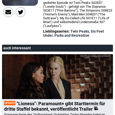
gedrehte Episode ist Twin Peaks S02E07
("Lonely Souls") ­- gefolgt von The Sopranos
S03E11 ("Pine Barrens"), The Simpsons S08E23
("Homer's Enemy"), Mad Men S04E07 ("The
Suitcase"), My So-Called Life S01E11 ("Life of
Brian") und selbstredend Lindenstraße 507
("Laufpass").
Lieblingsserien:
Twin Peaks
,
Six Feet
Under
,
Parks and Recreation
auch interessant
Ryan Green/Paramount+
"Lioness": Paramount+ gibt Starttermin für
UPDATE
dritte Staffel bekannt, veröffentlicht Trailer
Spionage-Serie des "Yellowstone"-Schöpfers Taylor Sheridan kehrt im