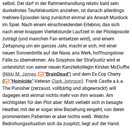
selbst. Der darf in der Rahmenhandlung relativ bald sein
dunkelrotes Teufelskostüm anziehen, ist danach allerdings
mehrere Episoden lang zunächst einmal als Anwalt Murdock
im Spiel. Nach einem einschneidenden Erlebnis, das sich
nach einer knappen Viertelstunde Laufzeit in der Pilotepisode
zuträgt (und manchen Fan entsetzen wird), und einem
Zeitsprung um ein ganzes Jahr, macht er sich, mit einer
neuen Sonnenbrille auf der Nase, ans Werk, hoffnungslose
Fälle zu übernehmen. Als Sisyphos der Strafjustiz wird er
unterstützt von seiner neuen Kanzleikollegin Kirsten McDuffie
(
Nikki M. James
,
"BrainDead"
) und dem Ex-Cop Cherry
(
"Homicide"
-Veteran
Clark Johnson
). Frank Castle a.k.a.
The Punisher (zerzaust, vollbärtig und abgewrackt) will
dagegen erst einmal nichts mehr von ihm wissen. Am
wichtigsten für den Plot aber: Matt verliebt sich in besagte
Heather, mit der er sogar eine Beziehung eingeht, von deren
prominentem Patienten er aber nichts weiß. Welche
Bedrohungssituation sich da zuspitzt, liegt auf der Hand.