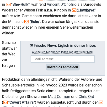
in
"She-Hulk"
, während
Vincent D'Onofrio
als Daredevils
Widersacher Wilson Fisk a.k.a. Kingpin in
"Hawkeye"
aufkreuzte. Gemeinsam erschienen sie dann letztes Jahr in
der Miniserie
"Echo"
. Da war schon längst klar, dass sie
demnächst wieder in ihrer eigenen Serie weitermachen
würden.
Ganz so
✉ Frische News täglich in deiner Inbox
glatt war
A
lle neuen Meldungen jeden Tag gratis per Mail.
der Weg
zur
fertigen
kostenlos anmelden
Produktion dann allerdings nicht. Während der Autoren- und
Schauspielerstreiks in Hollywood 2023 wurde bei der schon
halb fertiggedrehten Serie einmal komplett durchgefeudelt:
Die bisherigen Showrunner
Matt Corman
und
Chris Ord
(
"Covert Affairs"
) wurden ausgetauscht und durch den