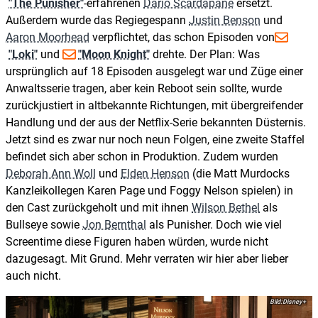
"The Punisher"
-erfahrenen
Dario Scardapane
ersetzt.
Außerdem wurde das Regiegespann
Justin Benson
und
Aaron Moorhead
verpflichtet, das schon Episoden von
"Loki"
und
"Moon Knight"
drehte. Der Plan: Was
ursprünglich auf 18 Episoden ausgelegt war und Züge einer
Anwaltsserie tragen, aber kein Reboot sein sollte, wurde
zurückjustiert in altbekannte Richtungen, mit übergreifender
Handlung und der aus der Netflix-Serie bekannten Düsternis.
Jetzt sind es zwar nur noch neun Folgen, eine zweite Staffel
befindet sich aber schon in Produktion. Zudem wurden
Deborah Ann Woll
und
Elden Henson
(die Matt Murdocks
Kanzleikollegen Karen Page und Foggy Nelson spielen) in
den Cast zurückgeholt und mit ihnen
Wilson Bethel
als
Bullseye sowie
Jon Bernthal
als Punisher. Doch wie viel
Screentime diese Figuren haben würden, wurde nicht
dazugesagt. Mit Grund. Mehr verraten wir hier aber lieber
auch nicht.
Disney+