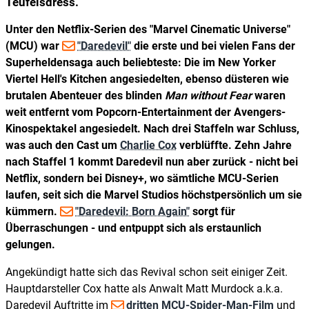
Teufelsdress.
Unter den Netflix-Serien des "Marvel Cinematic Universe"
(MCU) war
"Daredevil"
die erste und bei vielen Fans der
Superheldensaga auch beliebteste: Die im New Yorker
Viertel Hell's Kitchen angesiedelten, ebenso düsteren wie
brutalen Abenteuer des blinden
Man without Fear
waren
weit entfernt vom Popcorn-Entertainment der Avengers-
Kinospektakel angesiedelt. Nach drei Staffeln war Schluss,
was auch den Cast um
Charlie Cox
verblüffte. Zehn Jahre
nach Staffel 1 kommt Daredevil nun aber zurück - nicht bei
Netflix, sondern bei Disney+, wo sämtliche MCU-Serien
laufen, seit sich die Marvel Studios höchstpersönlich um sie
kümmern.
"Daredevil: Born Again"
sorgt für
Überraschungen - und entpuppt sich als erstaunlich
gelungen.
Angekündigt hatte sich das Revival schon seit einiger Zeit.
Hauptdarsteller Cox hatte als Anwalt Matt Murdock a.k.a.
Daredevil Auftritte im
dritten MCU-Spider-Man-Film
und