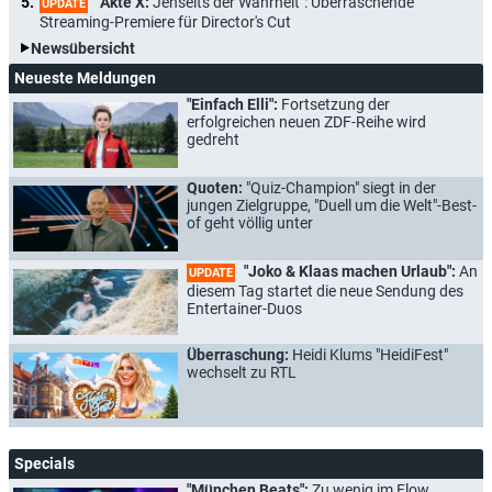
"Akte X:
Jenseits der Wahrheit": Überraschende
UPDATE
Streaming-Premiere für Director's Cut
Newsübersicht
Neueste Meldungen
"Einfach Elli":
Fortsetzung der
erfolgreichen neuen ZDF-Reihe wird
gedreht
Quoten:
"Quiz-Champion" siegt in der
jungen Zielgruppe, "Duell um die Welt"-Best-
of geht völlig unter
"Joko & Klaas machen Urlaub":
An
UPDATE
diesem Tag startet die neue Sendung des
Entertainer-Duos
Überraschung:
Heidi Klums "HeidiFest"
wechselt zu RTL
Specials
"München Beats":
Zu wenig im Flow