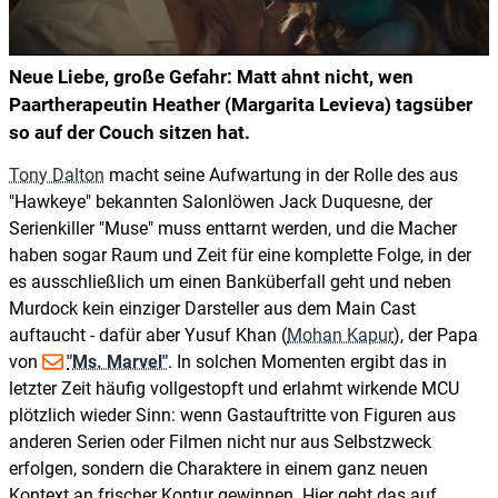
Neue Liebe, große Gefahr: Matt ahnt nicht, wen
Paartherapeutin Heather (Margarita Levieva) tagsüber
so auf der Couch sitzen hat.
Tony Dalton
macht seine Aufwartung in der Rolle des aus
"Hawkeye" bekannten Salonlöwen Jack Duquesne, der
Serienkiller "Muse" muss enttarnt werden, und die Macher
haben sogar Raum und Zeit für eine komplette Folge, in der
es ausschließlich um einen Banküberfall geht und neben
Murdock kein einziger Darsteller aus dem Main Cast
auftaucht - dafür aber Yusuf Khan (
Mohan Kapur
), der Papa
von
"Ms. Marvel"
. In solchen Momenten ergibt das in
letzter Zeit häufig vollgestopft und erlahmt wirkende MCU
plötzlich wieder Sinn: wenn Gastauftritte von Figuren aus
anderen Serien oder Filmen nicht nur aus Selbstzweck
erfolgen, sondern die Charaktere in einem ganz neuen
Kontext an frischer Kontur gewinnen. Hier geht das auf.