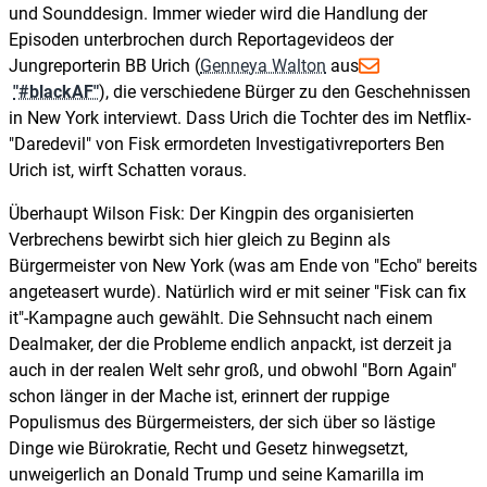
und Sounddesign. Immer wieder wird die Handlung der
Episoden unterbrochen durch Reportagevideos der
Jungreporterin BB Urich (
Genneya Walton
aus
"#blackAF"
), die verschiedene Bürger zu den Geschehnissen
in New York interviewt. Dass Urich die Tochter des im Netflix-
"Daredevil" von Fisk ermordeten Investigativreporters Ben
Urich ist, wirft Schatten voraus.
Überhaupt Wilson Fisk: Der Kingpin des organisierten
Verbrechens bewirbt sich hier gleich zu Beginn als
Bürgermeister von New York (was am Ende von "Echo" bereits
angeteasert wurde). Natürlich wird er mit seiner "Fisk can fix
it"-Kampagne auch gewählt. Die Sehnsucht nach einem
Dealmaker, der die Probleme endlich anpackt, ist derzeit ja
auch in der realen Welt sehr groß, und obwohl "Born Again"
schon länger in der Mache ist, erinnert der ruppige
Populismus des Bürgermeisters, der sich über so lästige
Dinge wie Bürokratie, Recht und Gesetz hinwegsetzt,
unweigerlich an Donald Trump und seine Kamarilla im