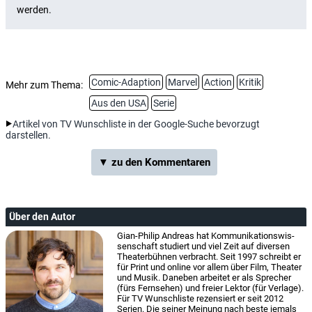
Comic-Adaption
Marvel
Action
Kritik
Mehr zum Thema:
Aus den USA
Serie
Artikel von TV Wunschliste in der Google-Suche bevorzugt
darstellen.
▼ zu den Kommentaren
Über den Autor
Gian-Philip Andreas hat Kom­mu­ni­ka­tions­wis­
sen­schaft studiert und viel Zeit auf diversen
Theaterbühnen verbracht. Seit 1997 schreibt er
für Print und online vor allem über Film, Theater
und Musik. Daneben arbeitet er als Sprecher
(fürs Fernsehen) und freier Lektor (für Verlage).
Für TV Wunschliste rezensiert er seit 2012
Serien. Die seiner Meinung nach beste jemals