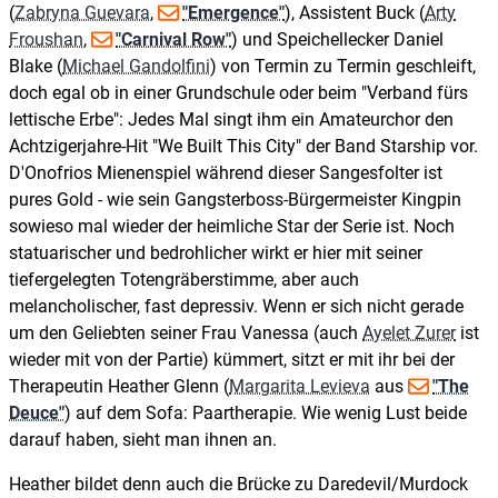
(
Zabryna Guevara
,
"Emergence"
), Assistent Buck (
Arty
Froushan
,
"Carnival Row"
) und Speichellecker Daniel
Blake (
Michael Gandolfini
) von Termin zu Termin geschleift,
doch egal ob in einer Grundschule oder beim "Verband fürs
lettische Erbe": Jedes Mal singt ihm ein Amateurchor den
Achtzigerjahre-Hit "We Built This City" der Band Starship vor.
D'Onofrios Mienenspiel während dieser Sangesfolter ist
pures Gold - wie sein Gangsterboss-Bürgermeister Kingpin
sowieso mal wieder der heimliche Star der Serie ist. Noch
statuarischer und bedrohlicher wirkt er hier mit seiner
tiefergelegten Totengräberstimme, aber auch
melancholischer, fast depressiv. Wenn er sich nicht gerade
um den Geliebten seiner Frau Vanessa (auch
Ayelet Zurer
ist
wieder mit von der Partie) kümmert, sitzt er mit ihr bei der
Therapeutin Heather Glenn (
Margarita Levieva
aus
"The
Deuce"
) auf dem Sofa: Paartherapie. Wie wenig Lust beide
darauf haben, sieht man ihnen an.
Heather bildet denn auch die Brücke zu Daredevil/Murdock