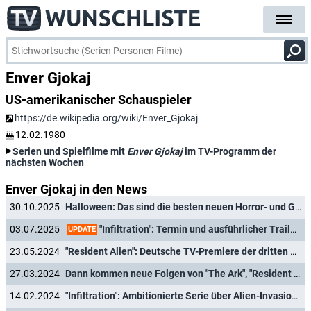
Enver Gjokaj
US-amerikanischer Schauspieler
https://de.wikipedia.org/wiki/Enver_Gjokaj
12.02.1980
Serien und Spielfilme mit
Enver Gjokaj
im TV-Programm der
nächsten Wochen
Enver Gjokaj in den News
30.10.2025
Halloween: Das sind die besten neuen Horror- und Gruselgeschichten auf Netflix & Co.
"Infiltration": Termin und ausführlicher Trailer für dritte Staffel der beliebten Sci-Fi-Serie
03.07.2025
UPDATE
23.05.2024
"Resident Alien": Deutsche TV-Premiere der dritten Staffel angekündigt
27.03.2024
Dann kommen neue Folgen von "The Ark", "Resident Alien" und mehr
14.02.2024
"Infiltration": Ambitionierte Serie über Alien-Invasion für dritte Staffel verlängert