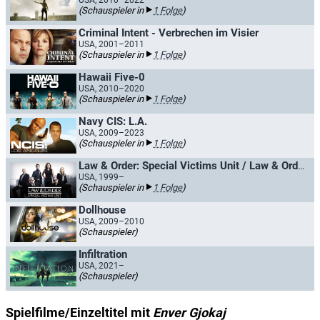
USA, 2010–2022
(Schauspieler in
1 Folge
)
Criminal Intent - Verbrechen im Visier
USA, 2001–2011
(Schauspieler in
1 Folge
)
Hawaii Five-0
USA, 2010–2020
(Schauspieler in
1 Folge
)
Navy CIS: L.A.
USA, 2009–2023
(Schauspieler in
1 Folge
)
Law & Order: Special Victims Unit / Law & Order: New York
USA, 1999–
(Schauspieler in
1 Folge
)
Dollhouse
USA, 2009–2010
(Schauspieler)
Infiltration
USA, 2021–
(Schauspieler)
Spielfilme/Einzeltitel mit
Enver Gjokaj