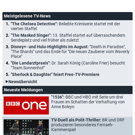
Meistgelesene TV-News
"The Chelsea Detective":
Beliebte Krimiserie startet mit der
vierten Staffel
"The Masked Singer":
13. Staffel startet auf überraschendem
Sendeplatz und viel früher als zuletzt
Disney+- und Hulu-Highlights im August:
"Death in Paradise",
"The Shards" und das Ende für "Die neuen Zauberer vom Waverly
Place"
"Die Landarztpraxis":
Dr. Sarah König (Caroline Frier) besucht
"Team Sonnenhof"
"Sherlock & Daughter" feiert Free-TV-Premiere
Newsübersicht
Neueste Meldungen
"1536":
BBC und HBO mit Serie um drei
Frauen im Schatten der Verhaftung von
Anne Boleyn
TV-Duell als Polit-Thriller:
BR und ORF
produzieren besonderes Fernseh-
Kammerspiel