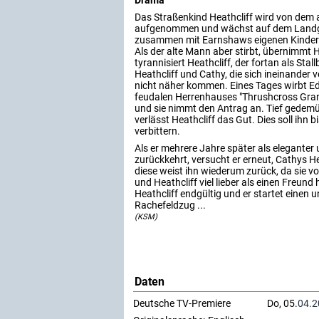
Drama
Das Straßenkind Heathcliff wird von dem
aufgenommen und wächst auf dem Landgu
zusammen mit Earnshaws eigenen Kindern
Als der alte Mann aber stirbt, übernimmt 
tyrannisiert Heathcliff, der fortan als Sta
Heathcliff und Cathy, die sich ineinander v
nicht näher kommen. Eines Tages wirbt Ed
feudalen Herrenhauses "Thrushcross Gr
und sie nimmt den Antrag an. Tief gedemü
verlässt Heathcliff das Gut. Dies soll ihn 
verbittern.
Als er mehrere Jahre später als eleganter
zurückkehrt, versucht er erneut, Cathys H
diese weist ihn wiederum zurück, da sie v
und Heathcliff viel lieber als einen Freund 
Heathcliff endgültig und er startet einen
Rachefeldzug ...
(KSM)
Daten
Deutsche TV-Premiere
Do, 05.
04.2