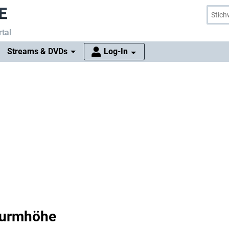
tal
Streams & DVDs
Log-In
turmhöhe