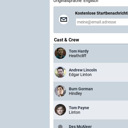
Originalsprache:
Englisch
Kostenlose Startbenachricht
Cast & Crew
Tom Hardy
Heathcliff
Andrew Lincoln
Edgar Linton
Burn Gorman
Hindley
Tom Payne
Linton
Des McAleer