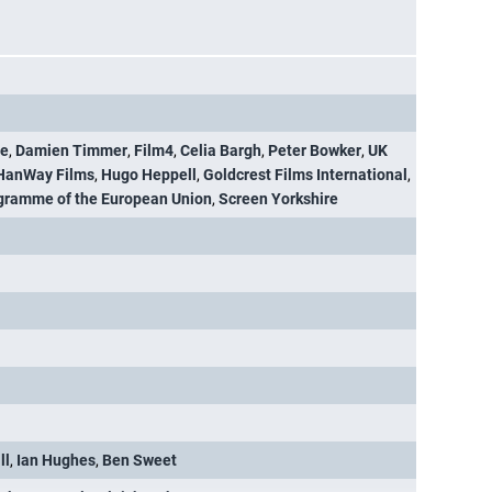
le
,
Damien Timmer
,
Film4
,
Celia Bargh
,
Peter Bowker
,
UK
HanWay Films
,
Hugo Heppell
,
Goldcrest Films International
,
gramme of the European Union
,
Screen Yorkshire
ll
,
Ian Hughes
,
Ben Sweet