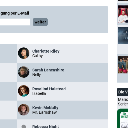
igung per E-Mail
weiter
Charlotte Riley
Cathy
Sarah Lancashire
Nelly
Rosalind Halstead
Die 
Isabella
Mario
Serie
Kevin McNally
Mr. Earnshaw
Rebecca Night