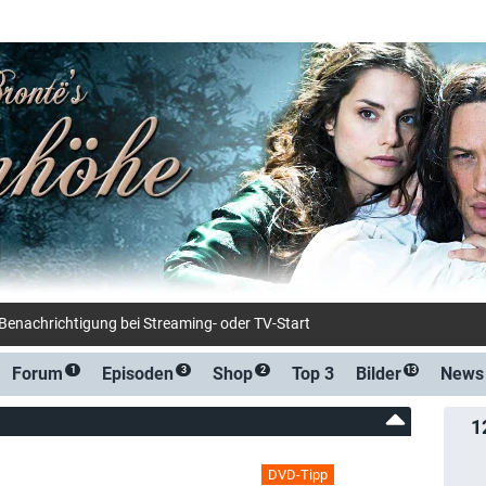
-Benachrichtigung bei Streaming- oder TV-Start
Forum
Episoden
Shop
Top 3
Bilder
News
1
3
2
13
1
DVD-Tipp