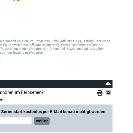
 handelt es sich um Provisions-Links (Affiliate-Links). Erfolgt über einen
onen im Rahmen eines Affiliate-Partnerprogramms. Das bedeutet keine
Finanzierung dieser Website. Alle Preise inkl. MwSt. und ggf. zuzüglich
 auf der jeweiligen Webseite.
.
rmhöhe" im Fernsehen?
en.
Serienstart kostenlos per E-Mail benachrichtigt werden:
weiter