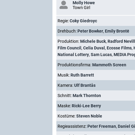
Molly Howe
Town Girl
Regie:
Coky Giedroyc
Drehbuch:
Peter Bowker
,
Emily Brontë
Produktion:
Michele Buck
,
Radford Nevil
Film Council
,
Celia Duval
,
Ecosse Films
,
National Lottery
,
Sam Lucas
,
MEDIA Pro
Produktionsfirma:
Mammoth Screen
Musik:
Ruth Barrett
Kamera:
Ulf Brantås
Schnitt:
Mark Thornton
Maske:
Ricki-Lee Berry
Kostüme:
Steven Noble
Regieassistenz:
Peter Freeman
,
Daniel Gi