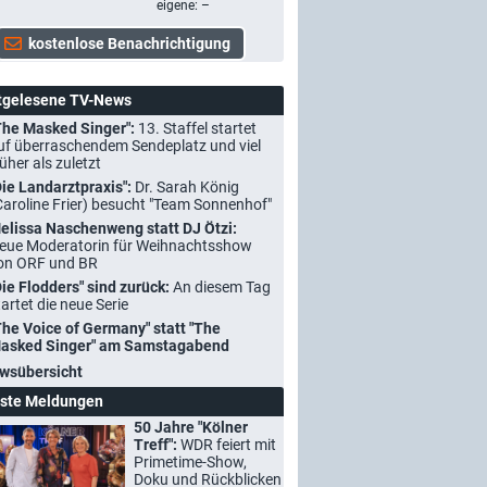
eigene: –
tgelesene TV-News
The Masked Singer":
13. Staffel startet
uf überraschendem Sendeplatz und viel
rüher als zuletzt
Die Landarztpraxis":
Dr. Sarah König
Caroline Frier) besucht "Team Sonnenhof"
elissa Naschenweng statt DJ Ötzi:
eue Moderatorin für Weihnachtsshow
on ORF und BR
Die Flodders" sind zurück:
An diesem Tag
tartet die neue Serie
The Voice of Germany" statt "The
asked Singer" am Samstagabend
wsübersicht
ste Meldungen
50 Jahre "Kölner
Treff":
WDR feiert mit
Primetime-Show,
Doku und Rückblicken