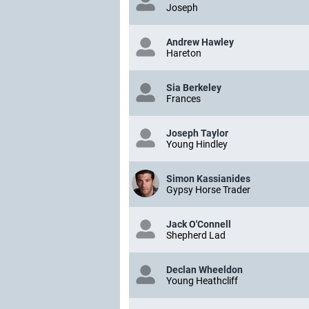
Joseph
Andrew Hawley
Hareton
Sia Berkeley
Frances
Joseph Taylor
Young Hindley
Simon Kassianides
Gypsy Horse Trader
Jack O'Connell
Shepherd Lad
Declan Wheeldon
Young Heathcliff