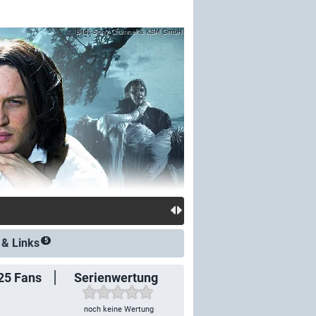
 &
Links
5
25
Fans
Serienwertung
noch keine Wertung