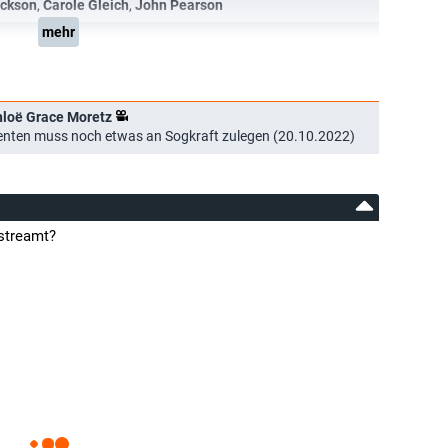
ickson
,
Carole Gleich
,
John Pearson
mehr
hloë Grace Moretz
zenten muss noch etwas an Sogkraft zulegen (20.10.2022)
streamt?