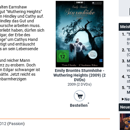
 alten Earnshaw
t "Wuthering Heights"
 Hindley und Cathy auf.
Hindley das Gut und
llbursche arbeiten muss.
Meis
erliebt haben, dürfen sich
"
gar, der Erbe des
a
ange" um Cathys Hand
f
tigt und enttäuscht
bis an sein Lebensende
"
(
 und reicher Mann
M
erz zu erobern. Doch
N
on Edgar schwanger ist
v
Emily Brontës Sturmhöhe -
hätte. Jetzt reicht es
Wuthering Heights (2009) (2
"
 unbarmherzigen
DVDs)
s
2009 (2 DVDs)
"
M
Ne
*
Bestellen
Neue
012
(
Passion
)