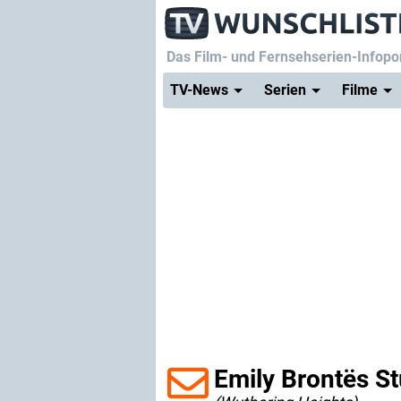
Das Film- und Fernsehserien-Infopor
TV-News
Serien
Filme
Emily Brontës S