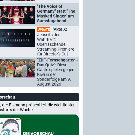
"The Voice of
Germany" statt "The
Masked Singer" am
Samstagabend
"Akte X:
UPDATE
Jenseits der
Wahrheit":
Überraschende
Streaming-Premiere
für Director's Cut
"ZDF-Fernsehgarten -
Das Quiz":
Diese
Gäste spielen gegen
Kiwi in der
Sonderfolge am 9.
August 2026
Vorschau
, der Eismann präsentiert die wichtigsten
nstarts der Woche: