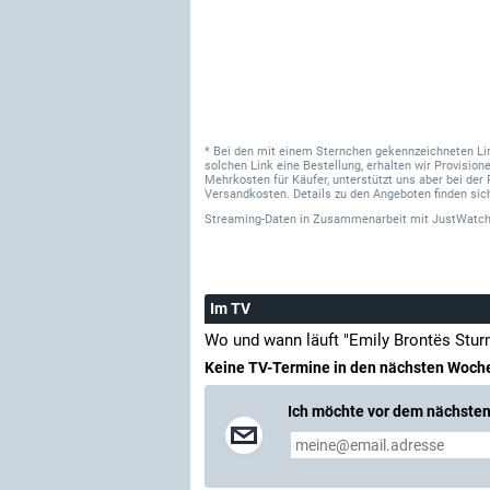
* Bei den mit einem Sternchen gekennzeichneten Links
solchen Link eine Bestellung, erhalten wir Provisi
Mehrkosten für Käufer, unterstützt uns aber bei der 
Versandkosten. Details zu den Angeboten finden sich
Streaming-Daten
in Zusammenarbeit mit
JustWatch
Im TV
Wo und wann läuft "Emily Brontës Stu
Keine TV-Termine in den nächsten Woch
Ich möchte vor dem nächsten 