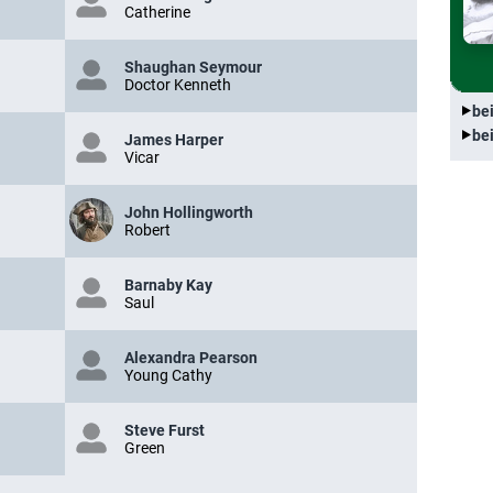
Catherine
Shaughan Seymour
Doctor Kenneth
be
be
James Harper
Vicar
John Hollingworth
Robert
Barnaby Kay
Saul
Alexandra Pearson
Young Cathy
Steve Furst
Green