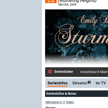
(Wuthering Heights)
125
GB/USA
, 2009
Serienticker
kostenlose E-Mail
Serieninfos
Streams
im TV
4
Serieninfos & News
Miniserie in 3 Teilen