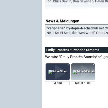
Ton:
Chris Devlin
,
Dan Dewsnap
,
Helen D
Spezialeffekte:
Simon Rowe
News & Meldungen
"Peripherie": Dystopie-Nachschub mit C
Neue Sci-Fi-Serie der "Westworld"-Produ
Emily Brontës Sturmhöhe Streams
Wo wird "Emily Brontës Sturmhöhe" ge
IM ABO
KOSTENLOS