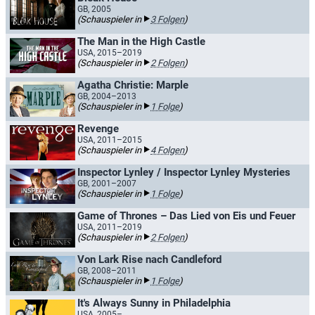
GB, 2005
(Schauspieler in
3 Folgen
)
The Man in the High Castle
USA, 2015–2019
(Schauspieler in
2 Folgen
)
Agatha Christie: Marple
GB, 2004–2013
(Schauspieler in
1 Folge
)
Revenge
USA, 2011–2015
(Schauspieler in
4 Folgen
)
Inspector Lynley / Inspector Lynley Mysteries
GB, 2001–2007
(Schauspieler in
1 Folge
)
Game of Thrones – Das Lied von Eis und Feuer
USA, 2011–2019
(Schauspieler in
2 Folgen
)
Von Lark Rise nach Candleford
GB, 2008–2011
(Schauspieler in
1 Folge
)
It's Always Sunny in Philadelphia
USA, 2005–