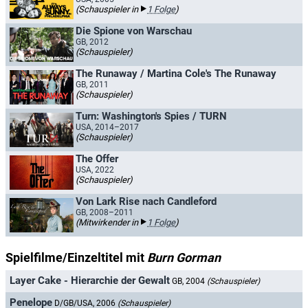
(Schauspieler in
1 Folge
)
Die Spione von Warschau
GB, 2012
(Schauspieler)
The Runaway / Martina Cole's The Runaway
GB, 2011
(Schauspieler)
Turn: Washington's Spies / TURN
USA, 2014–2017
(Schauspieler)
The Offer
USA, 2022
(Schauspieler)
Von Lark Rise nach Candleford
GB, 2008–2011
(Mitwirkender in
1 Folge
)
Spielfilme/Einzeltitel mit
Burn Gorman
Layer Cake - Hierarchie der Gewalt
GB, 2004
(Schauspieler)
Penelope
D/GB/USA, 2006
(Schauspieler)