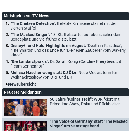
Meistgelesene TV-News
"The Chelsea Detective":
Beliebte Krimiserie startet mit der
vierten Staffel
"The Masked Singer":
13. Staffel startet auf überraschendem
Sendeplatz und viel früher als zuletzt
Disney+- und Hulu-Highlights im August:
"Death in Paradise",
"The Shards" und das Ende für "Die neuen Zauberer vom Waverly
Place"
"Die Landarztpraxis":
Dr. Sarah König (Caroline Frier) besucht
"Team Sonnenhof"
Melissa Naschenweng statt DJ Ötzi:
Neue Moderatorin für
Weihnachtsshow von ORF und BR
Newsübersicht
Neueste Meldungen
50 Jahre "Kölner Treff":
WDR feiert mit
Primetime-Show, Doku und Rückblicken
"The Voice of Germany" statt "The Masked
Singer" am Samstagabend