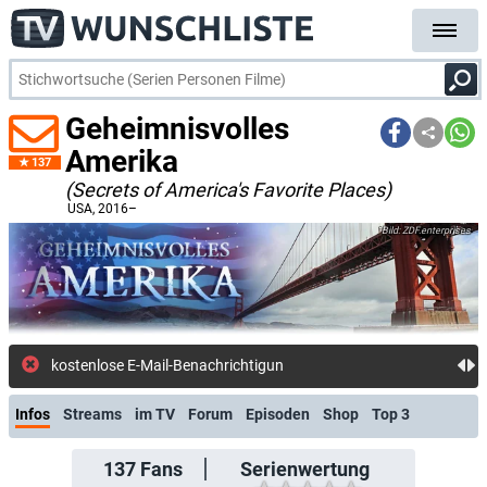
Geheimnisvolles
Amerika
137
(Secrets of America's Favorite Places)
USA
, 2016–
ZDF.enterprises
kostenlose E-Mail-Benachrichtigung bei Streaming- o
Infos
Streams
im TV
Forum
Episoden
Shop
Top 3
137
Fans
Serienwertung