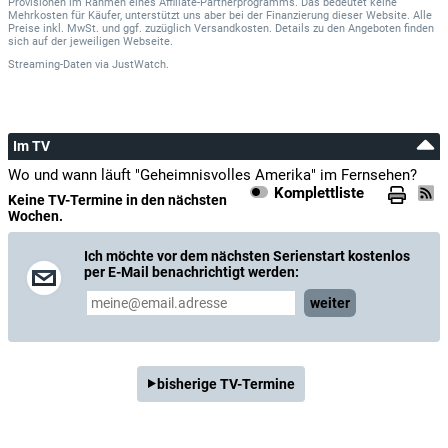
Provisionen im Rahmen eines Affiliate-Partnerprogramms. Das bedeutet keine
Mehrkosten für Käufer, unterstützt uns aber bei der Finanzierung dieser Website. Alle
Preise inkl. MwSt. und ggf. zuzüglich Versandkosten. Details zu den Angeboten finden
sich auf der jeweiligen Webseite.
Streaming-Daten
via
JustWatch.
Im TV
Wo und wann läuft "Geheimnisvolles Amerika" im Fernsehen?
Komplettliste
Keine TV-Termine in den nächsten
Wochen.
Ich möchte vor dem nächsten Serienstart kostenlos
per E-Mail benachrichtigt werden:
weiter
bisherige TV-Termine