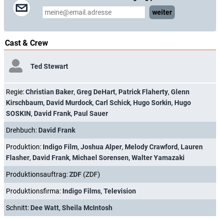
weiter
Cast & Crew
Ted Stewart
Regie:
Christian Baker
,
Greg DeHart
,
Patrick Flaherty
,
Glenn
Kirschbaum
,
David Murdock
,
Carl Schick
,
Hugo Sorkin
,
Hugo
SOSKIN
,
David Frank
,
Paul Sauer
Drehbuch:
David Frank
Produktion:
Indigo Film
,
Joshua Alper
,
Melody Crawford
,
Lauren
Flasher
,
David Frank
,
Michael Sorensen
,
Walter Yamazaki
Produktionsauftrag:
ZDF
(ZDF)
Produktionsfirma:
Indigo Films
,
Television
Schnitt:
Dee Watt
,
Sheila McIntosh