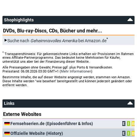
Shophighlights
DVDs, Blu-ray-Discs, CDs, Bücher und mehr...
*
Suche nach
Geheimnisvolles Amerika
bei Amazon.de
*
Transparenzhinweis: Für gekennzeichnete Links erhalten wir Provisionen im Rahmen
eines Affiliate-Partnerprogramms. Das bedeutet keine Mehrkosten für Käufer,
unterstützt uns aber bei der Finanzierung dieser Website.
Alle Preisangaben ohne Gewähr, Preise ggf. plus Porto & Versandkosten.
Preisstand: 06.08.2026 03:00 GMT+1 (
Mehr Informationen
)
Bestimmte Inhalte, die auf dieser Website angezeigt werden, stammen von Amazon.
Diese Inhalte werden "wie besehen" bereitgestellt und können jederzeit geändert oder
entfernt werden.
Links
Externe Websites
Fernsehserien.de (Episodenführer & Infos)
E
I
B
Offizielle Website (History)
E
I
B