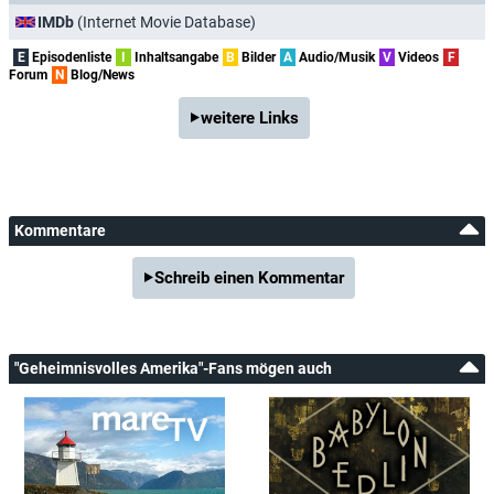
IMDb
(Internet Movie Database)
E
Episodenliste
I
Inhaltsangabe
B
Bilder
A
Audio/Musik
V
Videos
F
Forum
N
Blog/News
weitere Links
Kommentare
Schreib einen Kommentar
"Geheimnisvolles Amerika"-Fans mögen auch