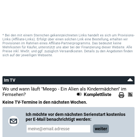
* Bei den mit einem Sternchen gekennzeichneten Links handelt es sich um Provisions-
Links (Affiliate-Links). Erfolgt über einen solchen Link eine Bestellung, erhalten wir
Provisionen im Rahmen eines Affiliate-Partnerprogramms. Das bedeutet keine
Mehrkosten für Käufer, unterstützt uns aber bei der Finanzierung dieser Website. Alle
Preise inkl. MwSt. und ggf. zuzüglich Versandkosten. Details zu den Angeboten finden
sich auf der jeweiligen Webseite.
Im TV
Wo und wann läuft "Meego - Ein Alien als Kindermädchen" im
Fernsehen?
Komplettliste
Keine TV-Termine in den nächsten Wochen.
Ich möchte vor dem nächsten Serienstart kostenlos
per E-Mail benachrichtigt werden:
weiter