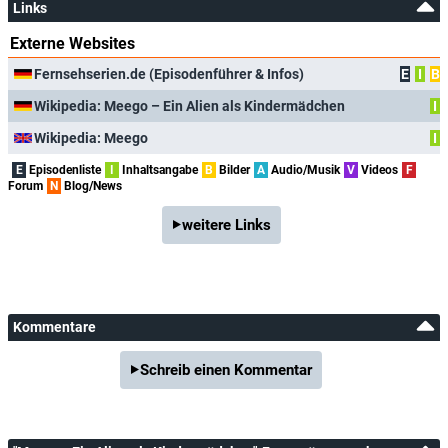
Links
Externe Websites
Fernsehserien.de (Episodenführer & Infos)
E
I
B
Wikipedia: Meego – Ein Alien als Kindermädchen
I
Wikipedia: Meego
I
E
Episodenliste
I
Inhaltsangabe
B
Bilder
A
Audio/Musik
V
Videos
F
Forum
N
Blog/News
weitere Links
Kommentare
Schreib einen Kommentar