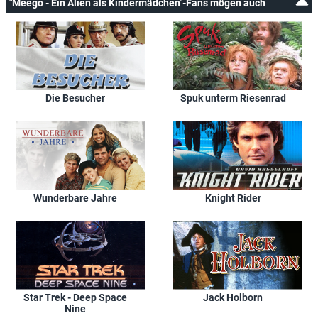
"Meego - Ein Alien als Kindermädchen"-Fans mögen auch
Die Besucher
Spuk unterm Riesenrad
Wunderbare Jahre
Knight Rider
Star Trek - Deep Space
Jack Holborn
Nine