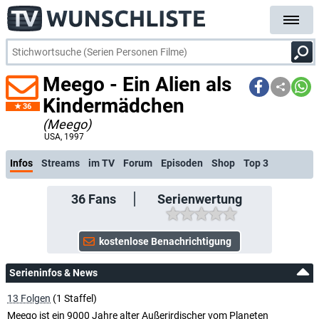
Meego - Ein Alien als
Kindermädchen
36
(Meego)
kostenlose E-Mail-Benachrichtigung
USA
, 1997
Infos
Streams
im TV
Forum
Episoden
Shop
Top 3
36
Fans
Serienwertung
Serieninfos & News
13 Folgen
(1 Staffel)
Meego ist ein 9000 Jahre alter Außerirdischer vom Planeten