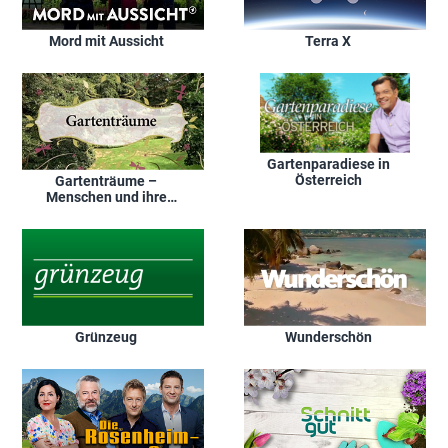
Mord mit Aussicht
Terra X
Gartenparadiese in
Österreich
Gartenträume –
Menschen und ihre
Gärten im
Dreiländereck
Grünzeug
Wunderschön