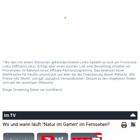
* Bei den mit einem Sternchen gekennzeichneten Links handelt es sich um Provisions-
Links (Affiliate-Links). Erfolgt über einen solchen Link eine Bestellung, erhalten wir
Provisionen im Rahmen eines Affiliate-Partnerprogramms. Das bedeutet keine
Mehrkosten für Käufer, unterstützt uns aber bei der Finanzierung dieser Website. Alle
Preise inkl. MwSt. und ggf. zuzüglich Versandkosten. Details zu den Angeboten finden
sich auf der jeweiligen Webseite.
Einige Streaming-Daten
via
JustWatch.
Im TV
Wo und wann läuft "Natur im Garten" im Fernsehen?