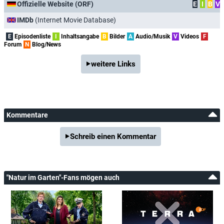
Offizielle Website (ORF)
E
I
B
V
IMDb
(Internet Movie Database)
E
Episodenliste
I
Inhaltsangabe
B
Bilder
A
Audio/Musik
V
Videos
F
Forum
N
Blog/News
weitere Links
Kommentare
Schreib einen Kommentar
"Natur im Garten"-Fans mögen auch