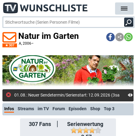
Natur im Garten
A
, 2006–
307
01.08.: Neuer Sendetermin/Serienstart: 12.09.2026 (3sat)
Infos
Streams
im TV
Forum
Episoden
Shop
Top 3
307
Fans
Serienwertung