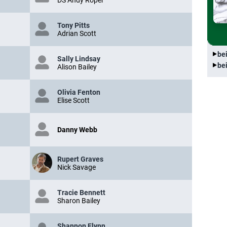
Tony Pitts
Adrian Scott
be
Sally Lindsay
be
Alison Bailey
Olivia Fenton
Elise Scott
Danny Webb
Rupert Graves
Nick Savage
Tracie Bennett
Sharon Bailey
Shannon Flynn