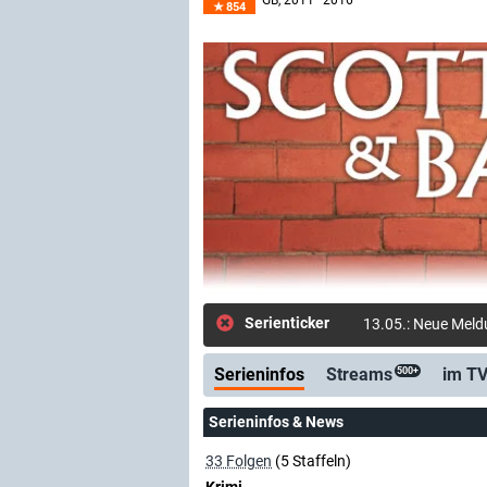
GB
, 2011–2016
854
Serienticker
13.05.: Neue Meldu
Serieninfos
Streams
im T
500+
Serieninfos & News
33 Folgen
(5 Staffeln)
Krimi