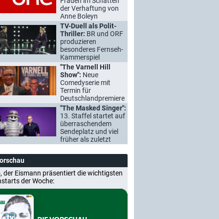
Frauen im Schatten
der Verhaftung von
Anne Boleyn
TV-Duell als Polit-
Thriller:
BR und ORF
produzieren
besonderes Fernseh-
Kammerspiel
"The Varnell Hill
Show":
Neue
Comedyserie mit
Termin für
Deutschlandpremiere
"The Masked Singer":
13. Staffel startet auf
überraschendem
Sendeplatz und viel
früher als zuletzt
Vorschau
, der Eismann präsentiert die wichtigsten
nstarts der Woche: