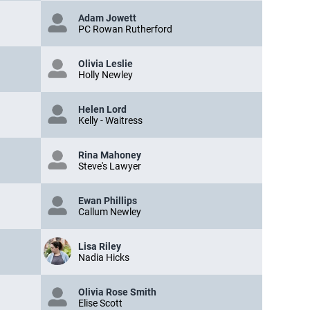
Adam Jowett
PC Rowan Rutherford
Olivia Leslie
Holly Newley
Helen Lord
Kelly - Waitress
Rina Mahoney
Steve's Lawyer
Ewan Phillips
Callum Newley
Lisa Riley
Nadia Hicks
Olivia Rose Smith
Elise Scott