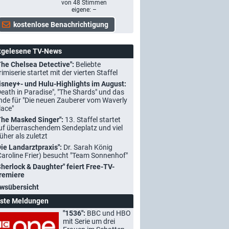
von
48
Stimmen
eigene: –
tgelesene TV-News
The Chelsea Detective":
Beliebte
rimiserie startet mit der vierten Staffel
isney+- und Hulu-Highlights im August:
Death in Paradise", "The Shards" und das
nde für "Die neuen Zauberer vom Waverly
lace"
The Masked Singer":
13. Staffel startet
uf überraschendem Sendeplatz und viel
rüher als zuletzt
Die Landarztpraxis":
Dr. Sarah König
Caroline Frier) besucht "Team Sonnenhof"
Sherlock & Daughter" feiert Free-TV-
remiere
wsübersicht
ste Meldungen
"1536":
BBC und HBO
mit Serie um drei