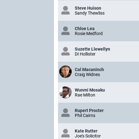
Steve Huison
Sandy Thewliss
Chloe Lea
Rosie Medford
Suzette Llewellyn
DI Hollister
Cal Macaninch
Craig Widnes
Wunmi Mosaku
Rae Milton
Rupert Procter
Phil Cairns
Kate Rutter
Joe's Solicitor