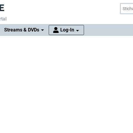
tal
Streams & DVDs
Log-In