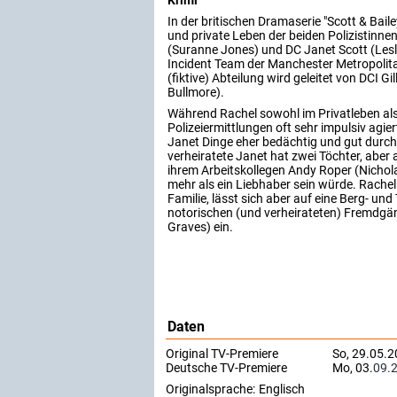
In der britischen Dramaserie "Scott & Baile
und private Leben der beiden Polizistinne
(Suranne Jones) und DC Janet Scott (Lesl
Incident Team der Manchester Metropolitan
(fiktive) Abteilung wird geleitet von DCI Gi
Bullmore).
Während Rachel sowohl im Privatleben als
Polizeiermittlungen oft sehr impulsiv agier
Janet Dinge eher bedächtig und gut durch
verheiratete Janet hat zwei Töchter, aber 
ihrem Arbeitskollegen Andy Roper (Nichola
mehr als ein Liebhaber sein würde. Rachel
Familie, lässt sich aber auf eine Berg- und
notorischen (und verheirateten) Fremdgä
Graves) ein.
Daten
Original TV-Premiere
So, 29.05.2
Deutsche TV-Premiere
Mo, 03.
09.
Originalsprache:
Englisch