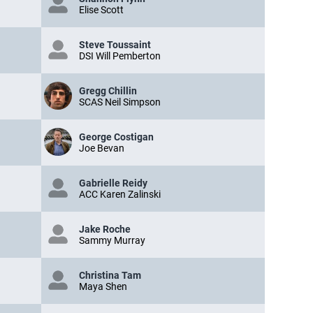
Elise Scott
Steve Toussaint
DSI Will Pemberton
Gregg Chillin
SCAS Neil Simpson
George Costigan
Joe Bevan
Gabrielle Reidy
ACC Karen Zalinski
Jake Roche
Sammy Murray
Christina Tam
Maya Shen