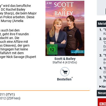
y" wird das berufliche
n DC Rachel Bailey
ey Sharp), die beim Major
 Police arbeiten. Diese
ll Murray (Amelia
Meis
"
 auch bei den
K
t, geht ihre Freundin
dacht an. Die
D
auch eine Affäre mit
"
s Gleaves), der gern
E
 hingegen hat keine
P
 Talfahrt mit dem
"
nger Nick Savage (Rupert
Scott & Bailey
a
Staffel 4 (4 DVDs)
f
"
(
"
*
Bestellen
P
Ne
Neue
011 (ITV1)
2012
(
ZDFneo
)