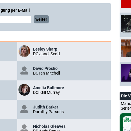
igung per E-Mail
weiter
Lesley Sharp
DC Janet Scott
David Prosho
DC Ian Mitchell
Amelia Bullmore
DCI Gill Murray
Die 
Mario
Judith Barker
Serie
Dorothy Parsons
Nicholas Gleaves
DS Andy Roper