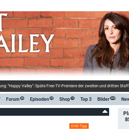
ng: "Happy Valley": Späte Free-TV-Premiere der zweiten und dritten Staff
V
Forum
Episoden
Shop
Top 3
Bilder
Ne
26
33
12
244
Pl
8
DVD-Tipp