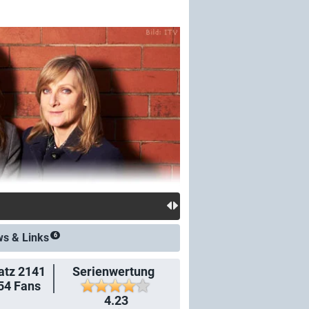
el: BBC-Krimiserie wird hierzulande
ws &
Links
6
atz 2141
Serienwertung
54
Fans
4.23