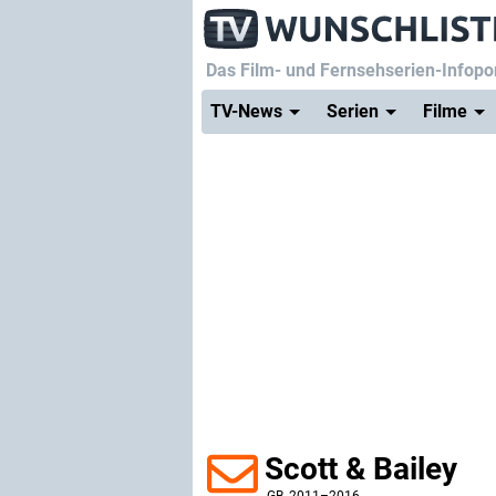
Das Film- und Fernsehserien-Infopor
TV-News
Serien
Filme
Scott & Bailey