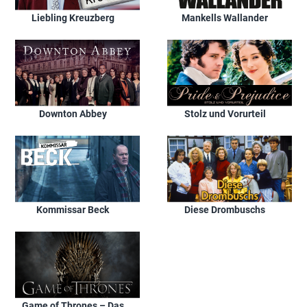
Liebling Kreuzberg
Mankells Wallander
Downton Abbey
Stolz und Vorurteil
Kommissar Beck
Diese Drombuschs
Game of Thrones – Das