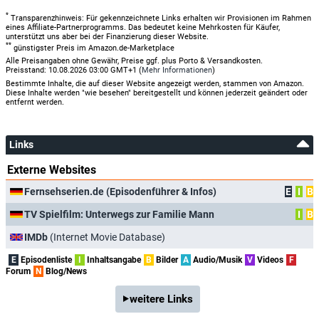
*
Transparenzhinweis: Für gekennzeichnete Links erhalten wir Provisionen im Rahmen
eines Affiliate-Partnerprogramms. Das bedeutet keine Mehrkosten für Käufer,
unterstützt uns aber bei der Finanzierung dieser Website.
**
günstigster Preis im Amazon.de-Marketplace
Alle Preisangaben ohne Gewähr, Preise ggf. plus Porto & Versandkosten.
Preisstand: 10.08.2026 03:00 GMT+1 (
Mehr Informationen
)
Bestimmte Inhalte, die auf dieser Website angezeigt werden, stammen von Amazon.
Diese Inhalte werden "wie besehen" bereitgestellt und können jederzeit geändert oder
entfernt werden.
Links
Externe Websites
Fernsehserien.de (Episodenführer & Infos)
E
I
B
TV Spielfilm: Unterwegs zur Familie Mann
I
B
IMDb
(Internet Movie Database)
E
Episodenliste
I
Inhaltsangabe
B
Bilder
A
Audio/Musik
V
Videos
F
Forum
N
Blog/News
weitere Links