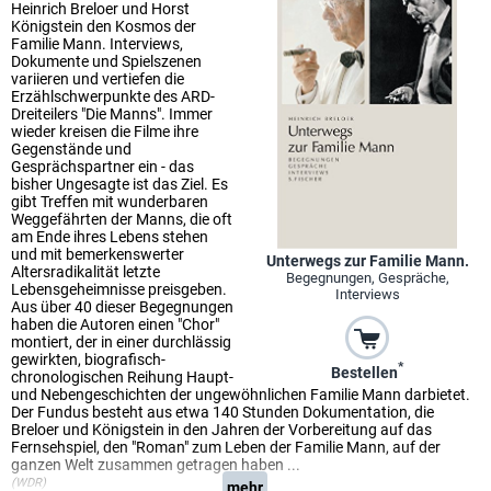
Heinrich Breloer und Horst
Königstein den Kosmos der
Familie Mann. Interviews,
Dokumente und Spielszenen
variieren und vertiefen die
Erzählschwerpunkte des ARD-
Dreiteilers "Die Manns". Immer
wieder kreisen die Filme ihre
Gegenstände und
Gesprächspartner ein - das
bisher Ungesagte ist das Ziel. Es
gibt Treffen mit wunderbaren
Weggefährten der Manns, die oft
am Ende ihres Lebens stehen
und mit bemerkenswerter
Unterwegs zur Familie Mann.
Altersradikalität letzte
Begegnungen, Gespräche,
Lebensgeheimnisse preisgeben.
Interviews
Aus über 40 dieser Begegnungen
haben die Autoren einen "Chor"
montiert, der in einer durchlässig
gewirkten, biografisch-
*
Bestellen
chronologischen Reihung Haupt-
und Nebengeschichten der ungewöhnlichen Familie Mann darbietet.
Der Fundus besteht aus etwa 140 Stunden Dokumentation, die
Breloer und Königstein in den Jahren der Vorbereitung auf das
Fernsehspiel, den "Roman" zum Leben der Familie Mann, auf der
ganzen Welt zusammen getragen haben ...
(WDR)
mehr