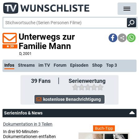
Unterwegs zur
Familie Mann
39
kostenlose E-Mail-Benachrichtigung bei Streaming- oder TV-Start
D
, 2001
Infos
Streams
im TV
Forum
Episoden
Shop
Top 3
39
Fans
Serienwertung
Serieninfos & News
Dokumentation in 3 Teilen
Buch-Tipp
In drei 90-Minuten-
Dokumentationen entfalten