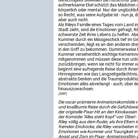
Gerechtigkeit bisweilen die Hutschnur plat
aufmerksame Ekel schützt das Mädchen dav
körperlich oder mental. Nur der unglückl
so Recht, was seine Aufgabe ist - nun ja, d
aber auch nicht.
Als Rileys Familie eines Tages vom Land i
Stadt zieht, sind die Emotionen gefragt, Ri
schwerste Zeit ihres Lebens zu helfen. Ab
Kummer durch ein Missgeschick tief im 
verschwinden, liegt es an den anderen dr
in den Griff zu bekommen. Dummerweise 
Kummer versehentlich wichtige Kernerinn
mitgenommen und müssen diese nun unbe
zurückbringen, wenn sie nicht für immer v
beginnt eine aufregende Reise durch ihn
Hirnregionen wie das Langzeitgedächtnis,
abstrakte Denken und die Traumproduktion
Emotionen alles abverlangt - auch, über 
hinauszuwachsen.
(SRF)
Die oscar-prämierte Animationskomödie vo
und knallbunte Reise durch die Gefühlswel
der originelle Pixar-Hit an den Kinokassen
der Komödie "Alles steht Kopf" von 'Oben'-
Riley völlig aus dem Ruder, als ihre Elter
fremden Eindrücke, die Riley verarbeiten 
Emotionen wie Kummer und Traurigkeit in 
Angst und Zorn im Pixar- Animationsfilm au