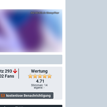
MG RTL D / Disney/Pixar
tz 293
Wertung
02
Fans
4.71
Stimmen:
14
eigene: -