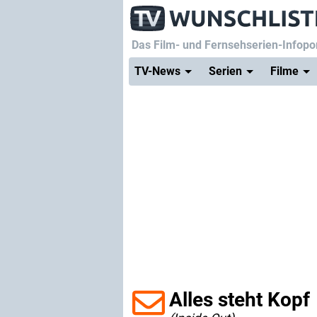
Das Film- und Fernsehserien-Infopor
TV-News
Serien
Filme
Alles steht Kopf