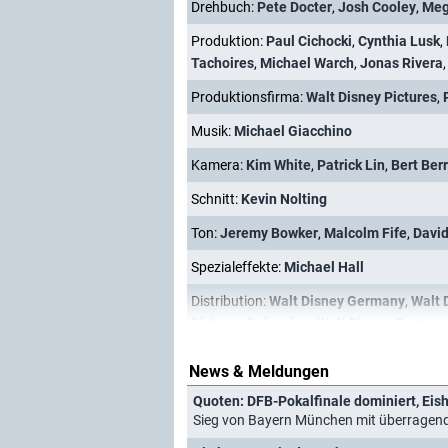
Drehbuch:
Pete Docter
,
Josh Cooley
,
Meg
Produktion:
Paul Cichocki
,
Cynthia Lusk
,
Tachoires
,
Michael Warch
,
Jonas Rivera
Produktionsfirma:
Walt Disney Pictures
,
Musik:
Michael Giacchino
Kamera:
Kim White
,
Patrick Lin
,
Bert Ber
Schnitt:
Kevin Nolting
Ton:
Jeremy Bowker
,
Malcolm Fife
,
David
Spezialeffekte:
Michael Hall
Distribution:
Walt Disney Germany
,
Walt 
Pictures Releasing
,
Walt Disney Compan
News & Meldungen
Quoten: DFB-Pokalfinale dominiert, Ei
Sieg von Bayern München mit überragend