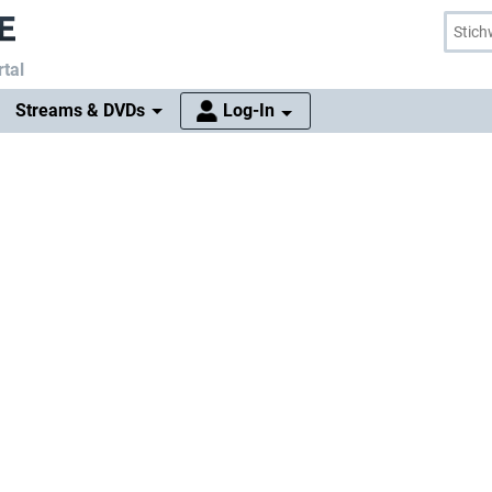
tal
Streams & DVDs
Log-In