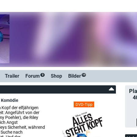
Trailer
Forum
Shop
Bilder
0
19
Pla
4
,
Komödie
DVD-Tipp
Kopf der elfjährigen
it: Angeführt von der
y Poehler), die Riley
sich Angst
leys Sicherheit, während
r Suche nach