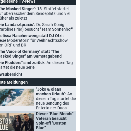
tgelesene TV-News
The Masked Singer":
13. Staffel startet
uf überraschendem Sendeplatz und viel
rüher als zuletzt
Die Landarztpraxis":
Dr. Sarah König
Caroline Frier) besucht "Team Sonnenhof"
elissa Naschenweng statt DJ Ötzi:
eue Moderatorin für Weihnachtsshow
on ORF und BR
The Voice of Germany" statt "The
asked Singer" am Samstagabend
Die Flodders" sind zurück:
An diesem Tag
tartet die neue Serie
wsübersicht
ste Meldungen
"Joko & Klaas
machen Urlaub":
An
diesem Tag startet die
neue Sendung des
Entertainer-Duos
Dieser "Blue Bloods"-
Veteran besucht
Spin-off "Boston
Blue"