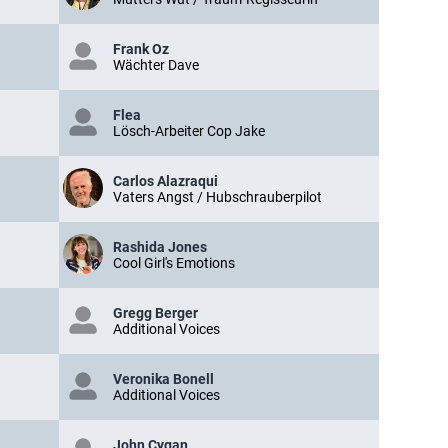
Frank Oz
Wächter Dave
Flea
Lösch-Arbeiter Cop Jake
Carlos Alazraqui
Vaters Angst / Hubschrauberpilot
Rashida Jones
Cool Girl's Emotions
Gregg Berger
Additional Voices
Veronika Bonell
Additional Voices
John Cygan