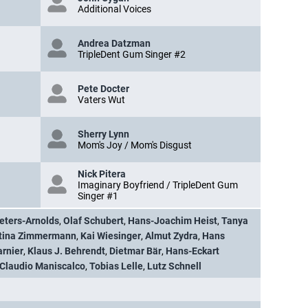
Additional Voices
Andrea Datzman
TripleDent Gum Singer #2
Pete Docter
Vaters Wut
Sherry Lynn
Mom's Joy / Mom's Disgust
Nick Pitera
Imaginary Boyfriend / TripleDent Gum
Singer #1
Peters-Arnolds
,
Olaf Schubert
,
Hans-Joachim Heist
,
Tanya
tina Zimmermann
,
Kai Wiesinger
,
Almut Zydra
,
Hans
arnier
,
Klaus J. Behrendt
,
Dietmar Bär
,
Hans-Eckart
Claudio Maniscalco
,
Tobias Lelle
,
Lutz Schnell