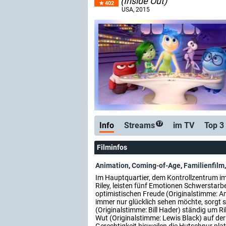
(Inside Out)
402
USA
, 2015
Info
Streams
im TV
Top 3
17
Filminfos
Animation
,
Coming-of-Age
,
Familienfilm
Im Hauptquartier, dem Kontrollzentrum im 
Riley, leisten fünf Emotionen Schwerstarbe
optimistischen Freude (Originalstimme: Am
immer nur glücklich sehen möchte, sorgt 
(Originalstimme: Bill Hader) ständig um Ri
Wut (Originalstimme: Lewis Black) auf de