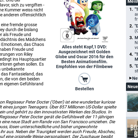
zt. Und der
Meis
or, sich zu vergiften -
"
iche Kummer weiss nicht
a
ie anderen offensichtlich
f
n eine fremde grosse
"
ley durch die bislang
(
er als Freude und
M
Gedächtnis des Mädchens
N
ei Emotionen, das Chaos
Alles steht Kopf,1 DVD:
v
haben Freude und
Ausgezeichnet mit Golden
erungen von Riley
"
Globe und Oscar 2016 für den
dingt ins Hauptquartier
M
Besten Animationsfilm.
erloren gehen sollen. Es
"
Empfohlen von der Filmbewe
en unbekannte
s
 das Fantasieland, das
Ne
, die von den beiden
den eigenen Gefühlsrand
Neue
Bestellen
n Regisseur Peter Docter ('Oben') ist eine wunderbar kuriose
t eines jungen Teenagers. Über 857 Millionen US-Dollar spielte
 ein und gehört zu den innovativsten Werken des Studios. In
 Regisseur Peter Docter gerät die Gefühlswelt der 11-jährigen
n in eine neue Stadt am Rande von San Francisco umziehen. Die
muss, lösen unterschiedliche und bisher ungewohnte
ihr aus. Neben der Traurigkeit werden auch Freude, Abscheu,
f eine originelle Weise personalisiert. Der Zuschauer begibt