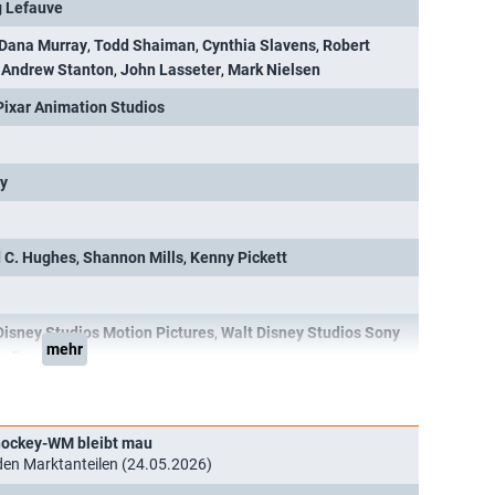
 Lefauve
Dana Murray
,
Todd Shaiman
,
Cynthia Slavens
,
Robert
,
Andrew Stanton
,
John Lasseter
,
Mark Nielsen
Pixar Animation Studios
ry
 C. Hughes
,
Shannon Mills
,
Kenny Pickett
Disney Studios Motion Pictures
,
Walt Disney Studios Sony
mehr
y Russia
,
CIS
shockey-WM bleibt mau
en Marktanteilen (24.05.2026)