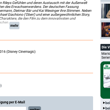
 von Rileys Gefühlen und deren Austausch mit der Außenwelt
gkeiten des Erwachsenwerdens. Der deutschen Fassung
mmermann, Dietmar Bär und Kai Wiesinger ihre Stimmen. Neben
chael Giachiono ('Oben') und einer außergewöhnlichen Story,
n Charaktere, die den Film zu dem innovativsten und
machen.
mehr
Die 
2016 (Disney Cinemagic)
Mario
Serie
5)
igung per E-Mail
be
be
weiter