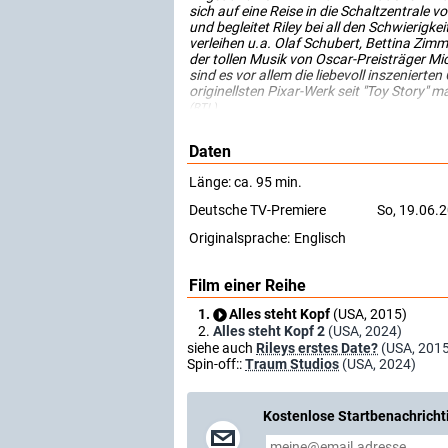
sich auf eine Reise in die Schaltzentrale
und begleitet Riley bei all den Schwieri
verleihen u.a. Olaf Schubert, Bettina Zi
der tollen Musik von Oscar-Preisträger Mi
sind es vor allem die liebevoll inszenierte
originellsten Pixar-Werk seit "Toy Story" 
(RTL)
Daten
Länge: ca. 95 min.
Deutsche TV-Premiere
So, 19.06.
Originalsprache:
Englisch
Film einer Reihe
Alles steht Kopf
(USA, 2015)
Alles steht Kopf 2
(USA, 2024)
siehe auch
Rileys erstes Date?
(USA, 201
Spin-off::
Traum Studios
(USA, 2024)
Kostenlose Startbenachricht