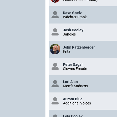
Dave Goelz
Wächter Frank
Josh Cooley
Jangles
John Ratzenberger
Fritz
Peter Sagal
Clowns Freude
Lori Alan
Mom's Sadness
Aurora Blue
Additional Voices
Lola Cooley