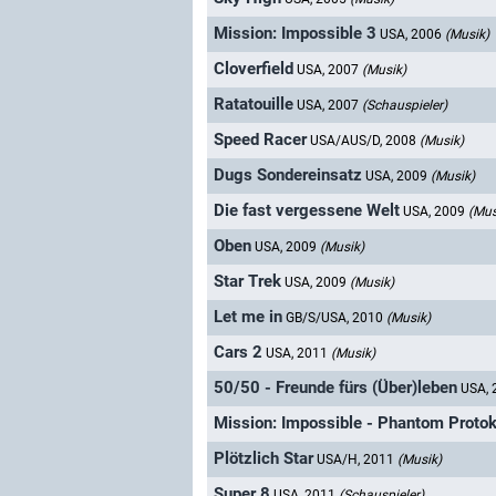
Mission: Impossible 3
USA, 2006
(Musik)
Cloverfield
USA, 2007
(Musik)
Ratatouille
USA, 2007
(Schauspieler)
Speed Racer
USA/AUS/D, 2008
(Musik)
Dugs Sondereinsatz
USA, 2009
(Musik)
Die fast vergessene Welt
USA, 2009
(Mus
Oben
USA, 2009
(Musik)
Star Trek
USA, 2009
(Musik)
Let me in
GB/S/USA, 2010
(Musik)
Cars 2
USA, 2011
(Musik)
50/50 - Freunde fürs (Über)leben
USA,
Mission: Impossible - Phantom Protok
Plötzlich Star
USA/H, 2011
(Musik)
Super 8
USA, 2011
(Schauspieler)