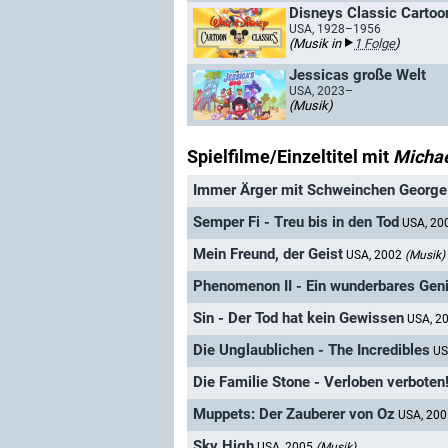
Disneys Classic Cartoo
USA, 1928–1956
(Musik in
1 Folge
)
Jessicas große Welt
USA, 2023–
(Musik)
Spielfilme/Einzeltitel mit
Michae
Immer Ärger mit Schweinchen George
Semper Fi - Treu bis in den Tod
USA, 20
Mein Freund, der Geist
USA, 2002
(Musik)
Phenomenon II - Ein wunderbares Gen
Sin - Der Tod hat kein Gewissen
USA, 2
Die Unglaublichen - The Incredibles
US
Die Familie Stone - Verloben verboten
Muppets: Der Zauberer von Oz
USA, 20
Sky High
USA, 2005
(Musik)