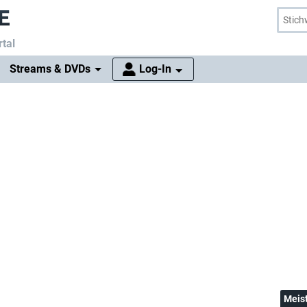
tal
Streams & DVDs
Log-In
Meis