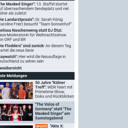
The Masked Singer":
13. Staffel startet
uf überraschendem Sendeplatz und viel
rüher als zuletzt
Die Landarztpraxis":
Dr. Sarah König
Caroline Frier) besucht "Team Sonnenhof"
elissa Naschenweng statt DJ Ötzi:
eue Moderatorin für Weihnachtsshow
on ORF und BR
Die Flodders" sind zurück:
An diesem Tag
tartet die neue Serie
Baywatch":
Hier wird die Neuauflage in
eutschland zu sehen sein
wsübersicht
ste Meldungen
50 Jahre "Kölner
Treff":
WDR feiert mit
Primetime-Show,
Doku und Rückblicken
"The Voice of
Germany" statt "The
Masked Singer" am
Samstagabend
"Akte X:
UPDATE