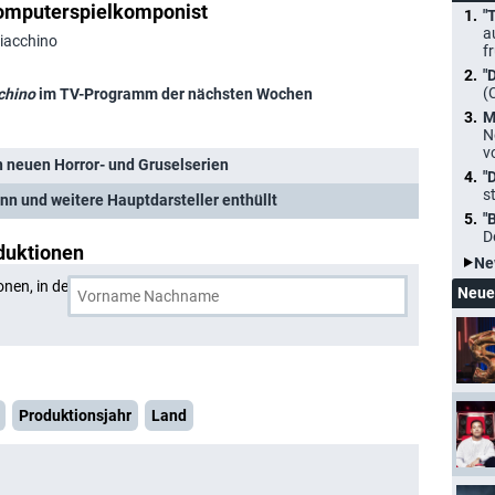
omputerspielkomponist
"
a
Giacchino
f
"
(
chino
im TV-Programm der nächsten Wochen
M
N
v
 neuen Horror- und Gruselserien
"
s
ann und weitere Hauptdarsteller enthüllt
"
D
duktionen
Ne
onen, in denen
Michael Giacchino
und eine weitere Person
Neue
Produktionsjahr
Land