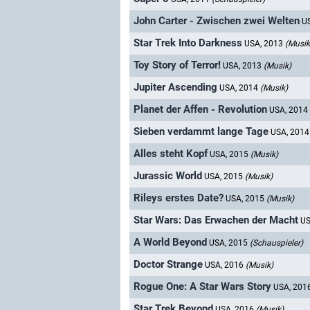
John Carter - Zwischen zwei Welten
U
Star Trek Into Darkness
USA, 2013
(Musik
Toy Story of Terror!
USA, 2013
(Musik)
Jupiter Ascending
USA, 2014
(Musik)
Planet der Affen - Revolution
USA, 2014
Sieben verdammt lange Tage
USA, 201
Alles steht Kopf
USA, 2015
(Musik)
Jurassic World
USA, 2015
(Musik)
Rileys erstes Date?
USA, 2015
(Musik)
Star Wars: Das Erwachen der Macht
US
A World Beyond
USA, 2015
(Schauspieler)
Doctor Strange
USA, 2016
(Musik)
Rogue One: A Star Wars Story
USA, 201
Star Trek Beyond
USA, 2016
(Musik)