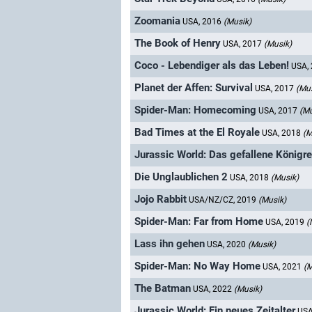
Zoomania
USA, 2016
(Musik)
The Book of Henry
USA, 2017
(Musik)
Coco - Lebendiger als das Leben!
USA,
Planet der Affen: Survival
USA, 2017
(Mus
Spider-Man: Homecoming
USA, 2017
(Mu
Bad Times at the El Royale
USA, 2018
(M
Jurassic World: Das gefallene Königre
Die Unglaublichen 2
USA, 2018
(Musik)
Jojo Rabbit
USA/NZ/CZ, 2019
(Musik)
Spider-Man: Far from Home
USA, 2019
(
Lass ihn gehen
USA, 2020
(Musik)
Spider-Man: No Way Home
USA, 2021
(M
The Batman
USA, 2022
(Musik)
Jurassic World: Ein neues Zeitalter
USA