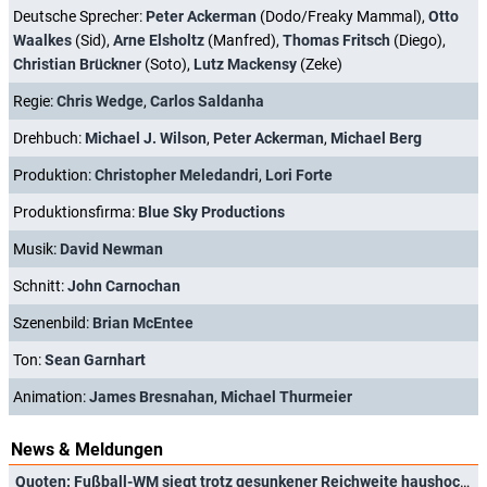
Deutsche Sprecher:
Peter Ackerman
(Dodo/Freaky Mammal),
Otto
Waalkes
(Sid),
Arne Elsholtz
(Manfred),
Thomas Fritsch
(Diego),
Christian Brückner
(Soto),
Lutz Mackensy
(Zeke)
Regie:
Chris Wedge
,
Carlos Saldanha
Drehbuch:
Michael J. Wilson
,
Peter Ackerman
,
Michael Berg
Produktion:
Christopher Meledandri
,
Lori Forte
Produktionsfirma:
Blue Sky Productions
Musik:
David Newman
Schnitt:
John Carnochan
Szenenbild:
Brian McEntee
Ton:
Sean Garnhart
Animation:
James Bresnahan
,
Michael Thurmeier
News & Meldungen
Quoten: Fußball-WM siegt trotz gesunkener Reichweite haushoch, Joko & Klaas erleiden Schiffbruch