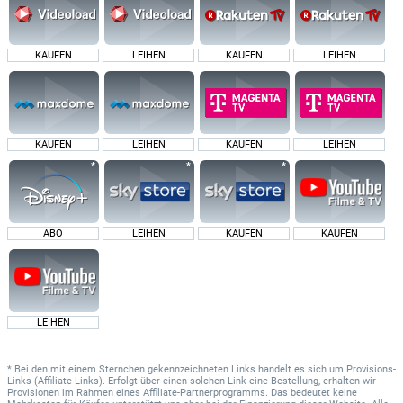
KAUFEN
LEIHEN
KAUFEN
LEIHEN
KAUFEN
LEIHEN
KAUFEN
LEIHEN
ABO
LEIHEN
KAUFEN
KAUFEN
LEIHEN
* Bei den mit einem Sternchen gekennzeichneten Links handelt es sich um Provisions-
Links (Affiliate-Links). Erfolgt über einen solchen Link eine Bestellung, erhalten wir
Provisionen im Rahmen eines Affiliate-Partnerprogramms. Das bedeutet keine