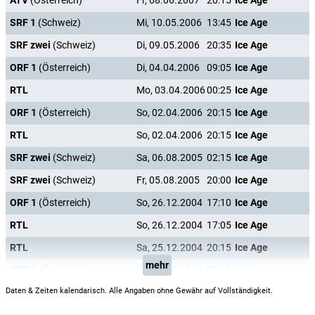
ATV
(Österreich)
Fr, 08.06.2007
20:15
Ice Age
SRF 1
(Schweiz)
Mi, 10.05.2006
13:45
Ice Age
SRF zwei
(Schweiz)
Di, 09.05.2006
20:35
Ice Age
ORF 1
(Österreich)
Di, 04.04.2006
09:05
Ice Age
RTL
Mo, 03.04.2006
00:25
Ice Age
ORF 1
(Österreich)
So, 02.04.2006
20:15
Ice Age
RTL
So, 02.04.2006
20:15
Ice Age
SRF zwei
(Schweiz)
Sa, 06.08.2005
02:15
Ice Age
SRF zwei
(Schweiz)
Fr, 05.08.2005
20:00
Ice Age
ORF 1
(Österreich)
So, 26.12.2004
17:10
Ice Age
RTL
So, 26.12.2004
17:05
Ice Age
RTL
Sa, 25.12.2004
20:15
Ice Age
mehr
ORF 1
(Österreich)
Sa, 25.12.2004
20:15
Ice Age
Daten & Zeiten kalendarisch. Alle Angaben ohne Gewähr auf Vollständigkeit.