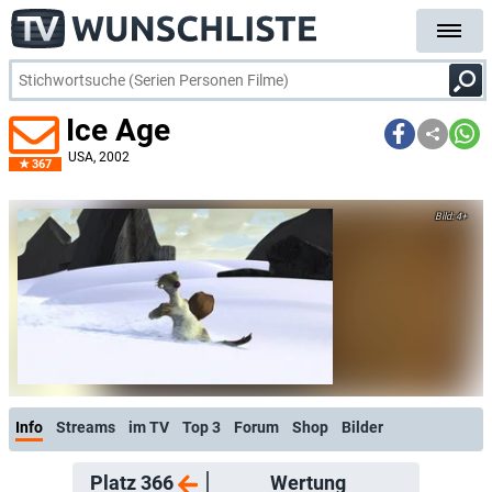
Ice Age
USA
, 2002
367
4+
Info
Streams
im TV
Top 3
Forum
Shop
Bilder
Platz 366
Wertung