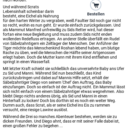
nach Norden.
Und während Scrats
Lebensinhalt scheinbar darin
Bestellen
besteht, eine Eichel als Nahrung
für den harten Winter zu vergraben, weiß Faultier Sid noch gar nicht
so recht, wohin es nun geht. Er wurde einfach zurückgelassen. Und
als Mammut Manfred unfreiwillig zu Sids Retter wird, hat dieser
fortan eine neue Begleitung und muss zudem Sids nicht enden
wollenden Redefluss ertragen. An anderer Stelle überfällt ein Rudel
von Säbelzahntigern ein Zeltlager der Menschen. Der Anführer der
Tiger möchte das Menschenkind Roshan lebend haben, um blutige
Rache zu üben, weil die Menschen die Hälfte seiner Artgenossen
erlegt haben. Doch die Mutter kann mit ihrem Kind entfliehen und
springt in einen Wasserfall.
Mit letzter Kraft schiebt sie schließlich das unversehrte Baby ans Ufer
zu Sid und Manni. Während Sid nun beschließt, das Kind
zurückzubringen und dabei auf Mannis Hilfe setzt, erhält der
Säbelzahntiger Diego von seinem 'Chef' den Auftrag, das Baby
einzufangen. Doch so einfach ist der Auftrag nicht. Ein Mammut lässt
sich nicht einfach von einem Säbelzahntiger etwas wegnehmen. Also
bleibt Diego nichts anderes übrig, als Sid und Manni in einen
Hinterhalt zu locken! Doch bis dorthin ist es noch ein weiter Weg.
Dumm auch, dass Scrat, als er seine Eichel ins Eis zu rammen
versucht, eine riesige Lawine auslöst.
Während die Drei so manches Abenteuer bestehen, werden sie zu
dicken Freunden. Und Diego ahnt, dass er mit seiner Falle dabei ist,
einen großen Fehler zu begehen ...