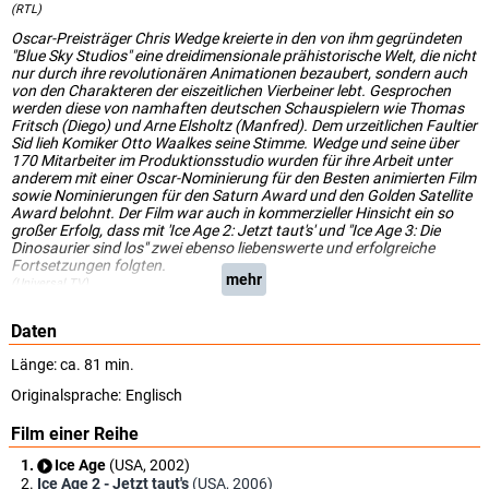
(RTL)
Oscar-Preisträger Chris Wedge kreierte in den von ihm gegründeten
"Blue Sky Studios" eine dreidimensionale prähistorische Welt, die nicht
nur durch ihre revolutionären Animationen bezaubert, sondern auch
von den Charakteren der eiszeitlichen Vierbeiner lebt. Gesprochen
werden diese von namhaften deutschen Schauspielern wie Thomas
Fritsch (Diego) und Arne Elsholtz (Manfred). Dem urzeitlichen Faultier
Sid lieh Komiker Otto Waalkes seine Stimme. Wedge und seine über
170 Mitarbeiter im Produktionsstudio wurden für ihre Arbeit unter
anderem mit einer Oscar-Nominierung für den Besten animierten Film
sowie Nominierungen für den Saturn Award und den Golden Satellite
Award belohnt. Der Film war auch in kommerzieller Hinsicht ein so
großer Erfolg, dass mit 'Ice Age 2: Jetzt taut's' und "Ice Age 3: Die
Dinosaurier sind los" zwei ebenso liebenswerte und erfolgreiche
Fortsetzungen folgten.
mehr
(Universal TV)
Daten
Länge: ca. 81 min.
Originalsprache:
Englisch
Film einer Reihe
Ice Age
(USA, 2002)
Ice Age 2 - Jetzt taut's
(USA, 2006)