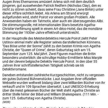
Augen ihres Ehemannes amüsiert Arlena sich mit dem deutlich
jüngeren, gut aussehenden Patrick Redfern (Nicholas Clay), den es
nicht zu stören scheint, dass seine Frau Christine (Jane Birkin) unter
dieser Affäre sichtlich leidet. Als Arlena am Strand erwürgt
aufgefunden wird, steht Poirot vor einem großen Problem. Alle
Anwesenden haben ein Tatmotiv, aber auch ein überzeugendes Alibi.
Die stimmungsvolle, mit internationalen Stars besetzte Agatha-
Christie-Verfilmung spielt in einem Art-déco-Hotel, das die mondäne
Stimmung der 1930er-Jahre effektvoll unterstreicht.
In der Hauptrolle des Meisterdetektivs Hercule Poirot zieht Peter
Ustinov einmal mehr alle Register seines darstellerischen Könnens.
"Das Böse unter der Sonne" zählt zu den besten Krimis von Agatha
Christie, der "Queen of Crime", deren Geburtstag sich am 15.
September zum 125. Mal jährt. Zwei Figuren machten die Britin
besonders unsterblich: die schrullige Hobby-Ermittlerin Miss Marple
und der clevere belgische Detektiv Hercule Poirot. In den über 55
Jahren ihrer schriftstellerischen Tätigkeit schrieb sie 66
Detektivromane.
Daneben entstanden zahlreiche Kurzgeschichten, nicht zu vergessen
ein gutes Dutzend Bühnenstücke. Laut Angaben ihrer offiziellen
Webseite wurden weltweit bislang über zwei Milliarden Bücher von ihr
verkauft und in 109 Sprachen übersetzt. Laut UNESCO-Erhebung
über die meist gelesenen Bücher der Welt steht Agatha Christie an
dritter Stelle hinter der Bibel und William Shakespeare. (111 Min. -
zum 125. Geburtstag von Agatha Christie).
(MDR)