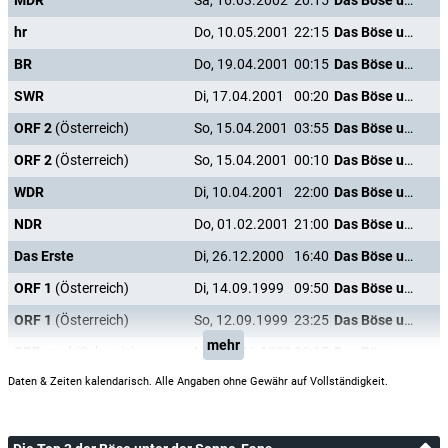
MDR
Sa, 16.03.2002
20:15
Das Böse unter der Sonne
hr
Do, 10.05.2001
22:15
Das Böse unter der Sonne
BR
Do, 19.04.2001
00:15
Das Böse unter der Sonne
SWR
Di, 17.04.2001
00:20
Das Böse unter der Sonne
ORF 2
(Österreich)
So, 15.04.2001
03:55
Das Böse unter der Sonne
ORF 2
(Österreich)
So, 15.04.2001
00:10
Das Böse unter der Sonne
WDR
Di, 10.04.2001
22:00
Das Böse unter der Sonne
NDR
Do, 01.02.2001
21:00
Das Böse unter der Sonne
Das Erste
Di, 26.12.2000
16:40
Das Böse unter der Sonne
ORF 1
(Österreich)
Di, 14.09.1999
09:50
Das Böse unter der Sonne
ORF 1
(Österreich)
So, 12.09.1999
23:25
Das Böse unter der Sonne
mehr
SRF zwei
(Schweiz)
Mo, 07.06.1999
23:15
Das Böse unter der Sonne
Daten & Zeiten kalendarisch. Alle Angaben ohne Gewähr auf Vollständigkeit.