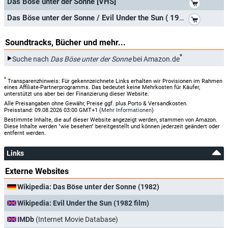
Das Böse unter der Sonne [VHS]
*
Das Böse unter der Sonne / Evil Under the Sun ( 1982 ) ( ) [ Spanische Import ] (Blu-Ray)
Soundtracks, Bücher und mehr...
*
Suche nach
Das Böse unter der Sonne
bei Amazon.de
*
Transparenzhinweis: Für gekennzeichnete Links erhalten wir Provisionen im Rahmen
eines Affiliate-Partnerprogramms. Das bedeutet keine Mehrkosten für Käufer,
unterstützt uns aber bei der Finanzierung dieser Website.
Alle Preisangaben ohne Gewähr, Preise ggf. plus Porto & Versandkosten.
Preisstand: 09.08.2026 03:00 GMT+1 (
Mehr Informationen
)
Bestimmte Inhalte, die auf dieser Website angezeigt werden, stammen von Amazon.
Diese Inhalte werden "wie besehen" bereitgestellt und können jederzeit geändert oder
entfernt werden.
Links
Externe Websites
Wikipedia: Das Böse unter der Sonne (1982)
Wikipedia: Evil Under the Sun (1982 film)
IMDb
(Internet Movie Database)