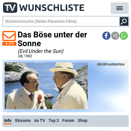
Das Böse unter der
Sonne
379
(Evil Under the Sun)
GB
, 1982
ZDF und Bob Penn
Info
Streams
im TV
Top 3
Forum
Shop