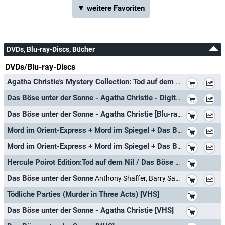
▼ weitere Favoriten
DVDs, Blu-ray-Discs, Bücher
DVDs/Blu-ray-Discs
*
Agatha Christie's Mystery Collection: Tod auf dem Nil / Mord im Spiegel / Das Böse unter der Sonne [3 DVDs]
*
Das Böse unter der Sonne - Agatha Christie - Digital Remastered
*
Das Böse unter der Sonne - Agatha Christie [Blu-ray]
*
Mord im Orient-Express + Mord im Spiegel + Das Böse unter der Sonne + Tod auf dem Nil [Agatha Christie Blu-ray Set]
*
Mord im Orient-Express + Mord im Spiegel + Das Böse unter der Sonne + Tod auf dem Nil [Agatha Christie DVD Set]
*
Hercule Poirot Edition:Tod auf dem Nil / Das Böse unter der Sonne / Mord im Orient Express [3 DVDs] & Poirot: Rendezvous mit ei
*
Das Böse unter der Sonne
Anthony Shaffer, Barry Sandler
*
Tödliche Parties (Murder in Three Acts) [VHS]
*
Das Böse unter der Sonne - Agatha Christie [VHS]
*