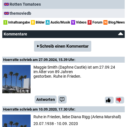
Rotten Tomatoes
themoviedb
I
Inhaltsangabe
B
Bilder
A
Audio/Musik
V
Videos
F
Forum
N
Blog/News
Kommentare
Schreib einen Kommentar
Hoerratte
schrieb am 27.09.2024, 15.39 Uhr:
Maggie Smith (Daphne Castle) ist am 27.09.24
im Alter von 89 Jahren
gestorben. Ruhe in Frieden.
Antworten
Hoerratte
schrieb am 10.09.2020, 17.30 Uhr:
Ruhe in Frieden, liebe Diana Rigg (Arlena Marshall)
20.07.1938 - 10.09. 2020