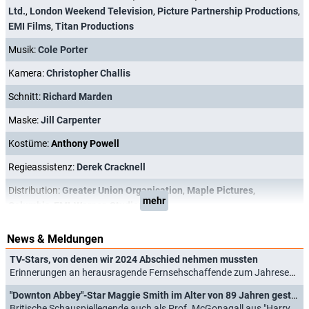
Ltd.
,
London Weekend Television
,
Picture Partnership Productions
,
EMI Films
,
Titan Productions
Musik:
Cole Porter
Kamera:
Christopher Challis
Schnitt:
Richard Marden
Maske:
Jill Carpenter
Kostüme:
Anthony Powell
Regieassistenz:
Derek Cracknell
Distribution:
Greater Union Organisation
,
Maple Pictures
,
mehr
Columbia-EMI-Warner
,
StudioCanal
News & Meldungen
TV-Stars, von denen wir 2024 Abschied nehmen mussten
Erinnerungen an herausragende Fernsehschaffende zum Jahresende (31.12.2024)
"Downton Abbey"-Star Maggie Smith im Alter von 89 Jahren gestorben
Britische Schauspiellegende auch als Prof. McGonagall aus "Harry Potter"-Filmen bekannt (27.09.2024)