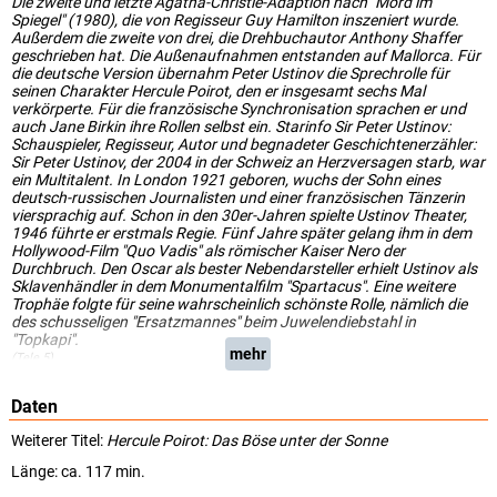
Die zweite und letzte Agatha-Christie-Adaption nach "Mord im
Spiegel" (1980), die von Regisseur Guy Hamilton inszeniert wurde.
Außerdem die zweite von drei, die Drehbuchautor Anthony Shaffer
geschrieben hat. Die Außenaufnahmen entstanden auf Mallorca. Für
die deutsche Version übernahm Peter Ustinov die Sprechrolle für
seinen Charakter Hercule Poirot, den er insgesamt sechs Mal
verkörperte. Für die französische Synchronisation sprachen er und
auch Jane Birkin ihre Rollen selbst ein. Starinfo Sir Peter Ustinov:
Schauspieler, Regisseur, Autor und begnadeter Geschichtenerzähler:
Sir Peter Ustinov, der 2004 in der Schweiz an Herzversagen starb, war
ein Multitalent. In London 1921 geboren, wuchs der Sohn eines
deutsch-russischen Journalisten und einer französischen Tänzerin
viersprachig auf. Schon in den 30er-Jahren spielte Ustinov Theater,
1946 führte er erstmals Regie. Fünf Jahre später gelang ihm in dem
Hollywood-Film "Quo Vadis" als römischer Kaiser Nero der
Durchbruch. Den Oscar als bester Nebendarsteller erhielt Ustinov als
Sklavenhändler in dem Monumentalfilm "Spartacus". Eine weitere
Trophäe folgte für seine wahrscheinlich schönste Rolle, nämlich die
des schusseligen "Ersatzmannes" beim Juwelendiebstahl in
"Topkapi".
mehr
(Tele 5)
Daten
Weiterer Titel:
Hercule Poirot: Das Böse unter der Sonne
Länge: ca. 117 min.