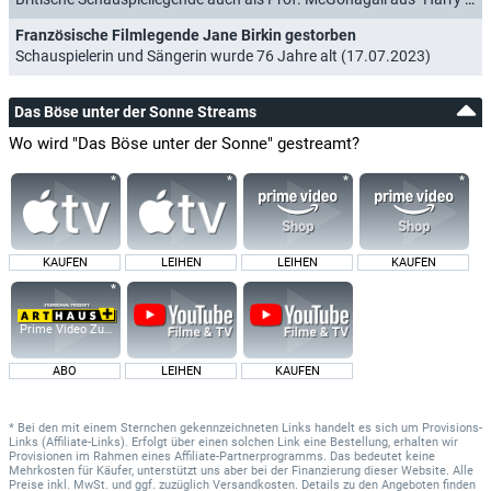
Französische Filmlegende Jane Birkin gestorben
Schauspielerin und Sängerin wurde 76 Jahre alt (17.07.2023)
Das Böse unter der Sonne Streams
Wo wird "Das Böse unter der Sonne" gestreamt?
KAUFEN
LEIHEN
LEIHEN
KAUFEN
Prime Video Zusatz-Kanäle
ABO
LEIHEN
KAUFEN
* Bei den mit einem Sternchen gekennzeichneten Links handelt es sich um Provisions-
Links (Affiliate-Links). Erfolgt über einen solchen Link eine Bestellung, erhalten wir
Provisionen im Rahmen eines Affiliate-Partnerprogramms. Das bedeutet keine
Mehrkosten für Käufer, unterstützt uns aber bei der Finanzierung dieser Website. Alle
Preise inkl. MwSt. und ggf. zuzüglich Versandkosten. Details zu den Angeboten finden