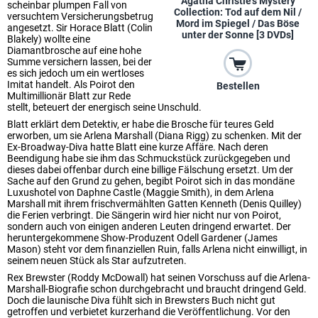
Agatha Christie's Mystery
scheinbar plumpen Fall von
Collection: Tod auf dem Nil /
versuchtem Versicherungsbetrug
Mord im Spiegel / Das Böse
angesetzt. Sir Horace Blatt (Colin
unter der Sonne [3 DVDs]
Blakely) wollte eine
Diamantbrosche auf eine hohe
Summe versichern lassen, bei der
es sich jedoch um ein wertloses
Imitat handelt. Als Poirot den
Bestellen
Multimillionär Blatt zur Rede
stellt, beteuert der energisch seine Unschuld.
Blatt erklärt dem Detektiv, er habe die Brosche für teures Geld
erworben, um sie Arlena Marshall (Diana Rigg) zu schenken. Mit der
Ex-Broadway-Diva hatte Blatt eine kurze Affäre. Nach deren
Beendigung habe sie ihm das Schmuckstück zurückgegeben und
dieses dabei offenbar durch eine billige Fälschung ersetzt. Um der
Sache auf den Grund zu gehen, begibt Poirot sich in das mondäne
Luxushotel von Daphne Castle (Maggie Smith), in dem Arlena
Marshall mit ihrem frischvermählten Gatten Kenneth (Denis Quilley)
die Ferien verbringt. Die Sängerin wird hier nicht nur von Poirot,
sondern auch von einigen anderen Leuten dringend erwartet. Der
heruntergekommene Show-Produzent Odell Gardener (James
Mason) steht vor dem finanziellen Ruin, falls Arlena nicht einwilligt, in
seinem neuen Stück als Star aufzutreten.
Rex Brewster (Roddy McDowall) hat seinen Vorschuss auf die Arlena-
Marshall-Biografie schon durchgebracht und braucht dringend Geld.
Doch die launische Diva fühlt sich in Brewsters Buch nicht gut
getroffen und verbietet kurzerhand die Veröffentlichung. Vor den