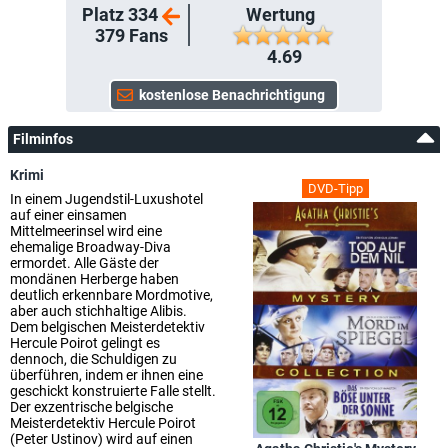
Platz 334
Wertung
379
Fans
4.69
Filminfos
Krimi
DVD-Tipp
In einem Jugendstil-Luxushotel
auf einer einsamen
Mittelmeerinsel wird eine
ehemalige Broadway-Diva
ermordet. Alle Gäste der
mondänen Herberge haben
deutlich erkennbare Mordmotive,
aber auch stichhaltige Alibis.
Dem belgischen Meisterdetektiv
Hercule Poirot gelingt es
dennoch, die Schuldigen zu
überführen, indem er ihnen eine
geschickt konstruierte Falle stellt.
Der exzentrische belgische
Meisterdetektiv Hercule Poirot
(Peter Ustinov) wird auf einen