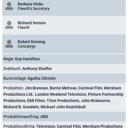
Barbara Hicks
Flewitt's Secretary
Richard Vernon
Flewitt
Robert Dorning
Concierge
Regie:
Guy Hamilton
Drehbuch:
Anthony Shaffer
Buchvorlage:
Agatha Christie
Produktion:
Jim Brennan
,
Barrie Melrose
,
Carnival Film
,
Mersham
Productions Ltd.
,
London Weekend Television
,
Picture Partnership
Productions
,
EMI Films
,
Titan Productions
,
John Brabourne
,
Richard B. Goodwin
,
Michael John Knatchbull
Produktionsauftrag:
ARD
Produktionsfirma:
Television
,
Carnival Film
,
Mersham Productions