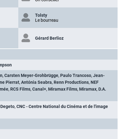
Tolsty
Le bourreau
Gérard Berlioz
ompson
in
,
Carsten Meyer-Grohbrügge
,
Paulo Trancoso
,
Jean-
ne Pierrat
,
Antónia Seabra
,
Renn Productions
,
NEF
imée
,
RCS Films
,
Canal+
,
Miramax Films
,
Miramax
,
D.A.
 Degeto
,
CNC - Centre National du Cinéma et de l'image