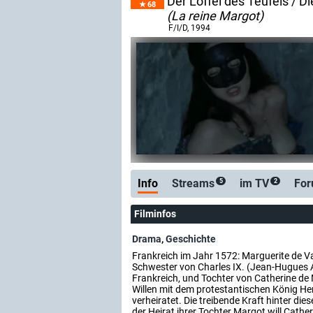
Der Löffel des Teufels / D
68
(La reine Margot)
F/I/D
, 1994
Info
Streams
im TV
Fo
5
2
Filminfos
Drama
,
Geschichte
Frankreich im Jahr 1572: Marguerite de Va
Schwester von Charles IX. (Jean-Hugues 
Frankreich, und Tochter von Catherine de 
Willen mit dem protestantischen König He
verheiratet. Die treibende Kraft hinter dies
der Heirat ihrer Tochter Margot will Cathe