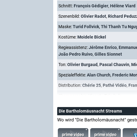
Schnitt:
François Gédigier
,
Hélène Viard
Szenenbild:
Olivier Radot
,
Richard Peduz
Maske:
Turid Follvick
,
Thi Thanh Tu Ngu
Kostüme:
Moidele Bickel
Regieassistenz:
Jérôme Enrico
,
Emmanue
João Pedro Ruivo
,
Gilles Sionnet
Ton:
Olivier Burgaud
,
Pascal Chauvin
,
Mic
Spezialeffekte:
Alan Church
,
Frederic Mo
Distribution:
Chérie 25
,
Pathé Vidéo
,
Fran
Choreographie:
Vicente Trindade
Die Bartholomäusnacht Streams
Wo wird "Die Bartholomäusnacht" gest