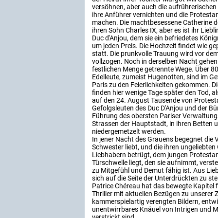
versöhnen, aber auch die aufrührerische
ihre Anführer vernichten und die Protesta
machen. Die machtbesessene Catherine de 
ihren Sohn Charles IX, aber es ist ihr Liebl
Duc d'Anjou, dem sie ein befriedetes Königr
um jeden Preis. Die Hochzeit findet wie g
statt. Die prunkvolle Trauung wird vor d
vollzogen. Noch in derselben Nacht gehen 
festlichen Menge getrennte Wege. Über 80
Edelleute, zumeist Hugenotten, sind im G
Paris zu den Feierlichkeiten gekommen. D
finden hier wenige Tage später den Tod, a
auf den 24. August Tausende von Protest
Gefolgsleuten des Duc D'Anjou und der Bür
Führung des obersten Pariser Verwaltun
Strassen der Hauptstadt, in ihren Betten 
niedergemetzelt werden.
In jener Nacht des Grauens begegnet die Ve
Schwester liebt, und die ihren ungeliebten
Liebhabern betrügt, dem jungen Protestant
Türschwelle liegt, den sie aufnimmt, verst
zu Mitgefühl und Demut fähig ist. Aus Liebe
sich auf die Seite der Unterdrückten zu ste
Patrice Chéreau hat das bewegte Kapitel 
Thriller mit aktuellen Bezügen zu unserer 
kammerspielartig verengten Bildern, entwirf
unentwirrbares Knäuel von Intrigen und 
verstrickt sind.