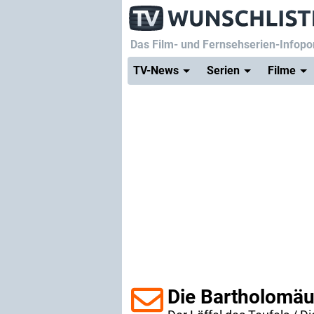
Das Film- und Fernsehserien-Infopor
TV-News
Serien
Filme
Die Bartholomä