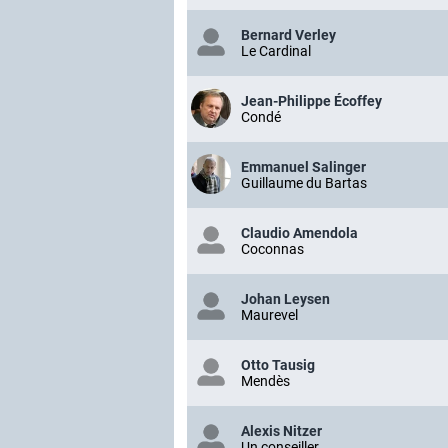
Bernard Verley
Le Cardinal
Jean-Philippe Écoffey
Condé
Emmanuel Salinger
Guillaume du Bartas
Claudio Amendola
Coconnas
Johan Leysen
Maurevel
Otto Tausig
Mendès
Alexis Nitzer
Un conseiller