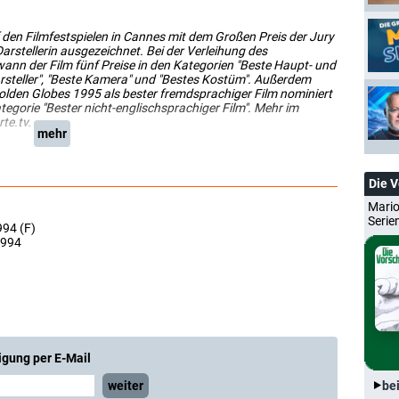
en Filmfestspielen in Cannes mit dem Großen Preis der Jury
Darstellerin ausgezeichnet. Bei der Verleihung des
ann der Film fünf Preise in den Kategorien "Beste Haupt- und
arsteller", "Beste Kamera" und "Bestes Kostüm". Außerdem
lden Globes 1995 als bester fremdsprachiger Film nominiert
egorie "Bester nicht-englischsprachiger Film". Mehr im
te.tv.
mehr
Die 
Mario
Serie
994 (F)
1994
igung per E-Mail
weiter
be