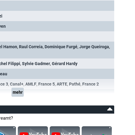
zi
yen
l Hamon
,
Raul Correia
,
Dominique Furgé
,
Jorge Queiroga
,
hel Filippi
,
Sylvie Gadmer
,
Gérard Hardy
reau
ce 3
,
Canal+
,
AMLF
,
France 5
,
ARTE
,
Pathé
,
France 2
mehr
reamt?