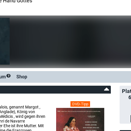
ie Hand Gottes
rum
Shop
0
Pla
DVD-Tipp
lois, genannt Margot ,
Anglade), König von
Médicis , wird gegen ihren
nri de Navarre
er Ehe ist ihre Mutter. Mit
rine die Franzosen