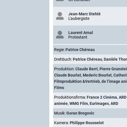
Jean-Marc Stehlé
L'aubergiste
Laurent Arnal
Protestant
Regie:
Patrice Chéreau
Drehbuch:
Patrice Chéreau
,
Danièle Th
Produktion:
Claude Berri
,
Pierre Grunste
Claude Bourlat
,
Mederic Bourlat
,
Catheri
Filmproduktion &Vertrieb
,
de l’image an
Films
Produktionsfirma:
France 2 Cinéma
,
ARD
animée
,
WMG Film
,
Eurimages
,
ARD
Musik:
Goran Bregovic
Kamera:
Philippe Rousselot