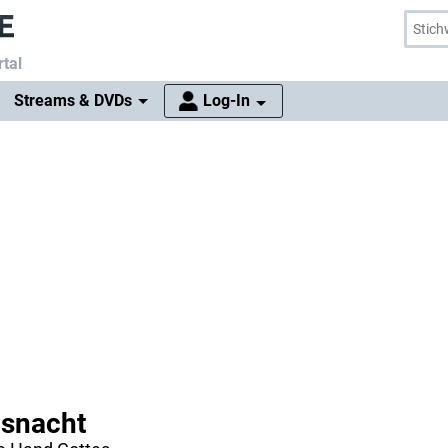
tal
Streams & DVDs
Log-In
usnacht