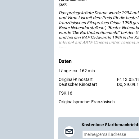
(SRF)
Das preisgekrönte Drama wurde 1994 auf d
und Virna Lisi mit dem Preis für die beste 
französischen Filmpreises César 1995 gew
Beste Nebendarstellerin", "Bester Nebend
wurde "Die Bartholomäusnacht" bei den Go
und bei den BAFTA-Awards 1996 in der Kat
Internet auf ARTE Cinema unter: cinema.ar
(arte)
Daten
Länge: ca. 162 min.
Original-Kinostart
Fr, 13.05.1
Deutscher Kinostart
Do, 29.09.
FSK 16
Originalsprache:
Französisch
Kostenlose Startbenachricht