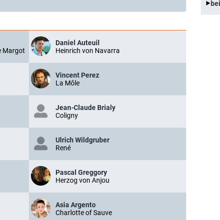
be
Daniel Auteuil
ne Margot
Heinrich von Navarra
Vincent Perez
La Môle
Jean-Claude Brialy
Coligny
Ulrich Wildgruber
René
Pascal Greggory
Herzog von Anjou
Asia Argento
Charlotte of Sauve