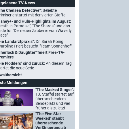
tgelesene TV-News
The Chelsea Detective":
Beliebte
rimiserie startet mit der vierten Staffel
isney+- und Hulu-Highlights im August:
Death in Paradise", "The Shards" und das
nde für "Die neuen Zauberer vom Waverly
lace"
Die Landarztpraxis":
Dr. Sarah König
Caroline Frier) besucht "Team Sonnenhof"
Sherlock & Daughter" feiert Free-TV-
remiere
Die Flodders" sind zurück:
An diesem Tag
tartet die neue Serie
wsübersicht
ste Meldungen
"The Masked Singer":
13. Staffel startet auf
überraschendem
Sendeplatz und viel
früher als zuletzt
"The Five Star
Weeked" staubt
überraschende
Verlängerung ab