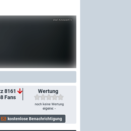
KinoweltTV
tz 8161
Wertung
68
Fans
noch keine Wertung
eigene: -