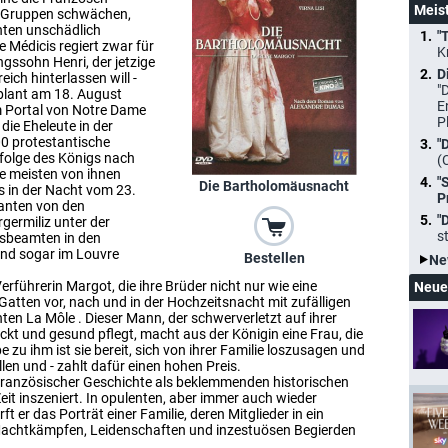
Meis
n Gruppen schwächen,
nten unschädlich
"
Médicis regiert zwar für
K
ingssohn Henri, der jetzige
D
eich hinterlassen will -
"
eplant am 18. August
E
em Portal von Notre Dame
P
die Eheleute in der
0 protestantische
"
efolge des Königs nach
(
ie meisten von ihnen
"
Die Bartholomäusnacht
ls in der Nacht vom 23.
P
anten von den
"
germiliz unter der
s
gsbeamten in den
und sogar im Louvre
Bestellen
Ne
rführerin Margot, die ihre Brüder nicht nur wie eine
Neue
 Gatten vor, nach und in der Hochzeitsnacht mit zufälligen
en La Môle . Dieser Mann, der schwerverletzt auf ihrer
eckt und gesund pflegt, macht aus der Königin eine Frau, die
 zu ihm ist sie bereit, sich von ihrer Familie loszusagen und
llen und - zahlt dafür einen hohen Preis.
französischer Geschichte als beklemmenden historischen
Zeit inszeniert. In opulenten, aber immer auch wieder
t er das Porträt einer Familie, deren Mitglieder in ein
Machtkämpfen, Leidenschaften und inzestuösen Begierden