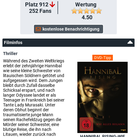
Platz 912
Wertung
252
Fans
4.50
Filminfos
Thriller
DVD-Tipp
Während des Zweiten Weltkriegs
erlebt der zehnjährige Hannibal
wie seine kleine Schwester von
litauischen Söldnern getötet und
aufgegessen wird. Dem Jungen
bleibt durch Zufall dasselbe
Schicksal erspart, und nach
langer Odyssee landet er als
Teenager in Frankreich bei seiner
Tante Lady Murasaki. Unter
deren Obhut beginnt der
traumatisierte junge Mann
seinen Rachefeldzug gegen die
Mörder seiner Schwester, eine
blutige Reise, die ihn nach
Litauen, wieder zurück nach
HANNIBAL RISING-WIE