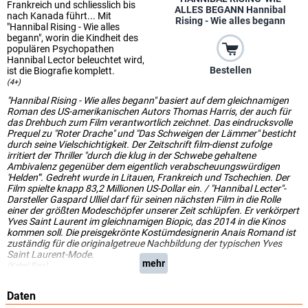
Frankreich und schliesslich bis
ALLES BEGANN Hannibal
nach Kanada führt... Mit
Rising - Wie alles begann
"Hannibal Rising - Wie alles
begann", worin die Kindheit des
populären Psychopathen
Hannibal Lector beleuchtet wird,
Bestellen
ist die Biografie komplett.
(4+)
"Hannibal Rising - Wie alles begann" basiert auf dem gleichnamigen
Roman des US-amerikanischen Autors Thomas Harris, der auch für
das Drehbuch zum Film verantwortlich zeichnet. Das eindrucksvolle
Prequel zu "Roter Drache" und "Das Schweigen der Lämmer" besticht
durch seine Vielschichtigkeit. Der Zeitschrift film-dienst zufolge
irritiert der Thriller "durch die klug in der Schwebe gehaltene
Ambivalenz gegenüber dem eigentlich verabscheuungswürdigen
'Helden'". Gedreht wurde in Litauen, Frankreich und Tschechien. Der
Film spielte knapp 83,2 Millionen US-Dollar ein. / "Hannibal Lecter"-
Darsteller Gaspard Ulliel darf für seinen nächsten Film in die Rolle
einer der größten Modeschöpfer unserer Zeit schlüpfen. Er verkörpert
Yves Saint Laurent im gleichnamigen Biopic, das 2014 in die Kinos
kommen soll. Die preisgekrönte Kostümdesignerin Anais Romand ist
zuständig für die originalgetreue Nachbildung der typischen Yves
Saint Laurent-Mode.
mehr
(Kabel Eins)
Daten