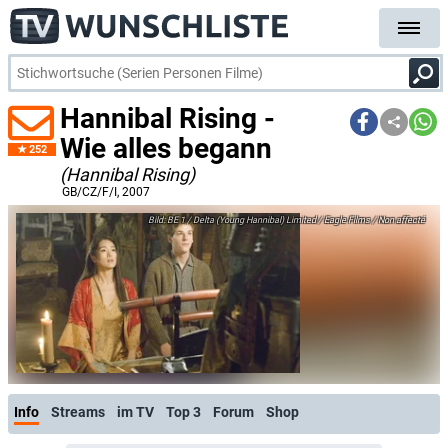
Hannibal Rising -
Wie alles begann
252
(Hannibal Rising)
GB/CZ/F/I
, 2007
BE 1 / Delta (Young Hannibal) Limited / Eagle Films / Non affecté
Info
Streams
im TV
Top 3
Forum
Shop