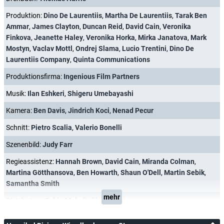
Produktion:
Dino De Laurentiis
,
Martha De Laurentiis
,
Tarak Ben
Ammar
,
James Clayton
,
Duncan Reid
,
David Cain
,
Veronika
Finkova
,
Jeanette Haley
,
Veronika Horka
,
Mirka Janatova
,
Mark
Mostyn
,
Vaclav Mottl
,
Ondrej Slama
,
Lucio Trentini
,
Dino De
Laurentiis Company
,
Quinta Communications
Produktionsfirma:
Ingenious Film Partners
Musik:
Ilan Eshkeri
,
Shigeru Umebayashi
Kamera:
Ben Davis
,
Jindrich Koci
,
Nenad Pecur
Schnitt:
Pietro Scalia
,
Valerio Bonelli
Szenenbild:
Judy Farr
Regieassistenz:
Hannah Brown
,
David Cain
,
Miranda Colman
,
Martina Götthansova
,
Ben Howarth
,
Shaun O'Dell
,
Martin Sebik
,
Samantha Smith
mehr
Distribution:
Tobis-Melodiefilm GmbH