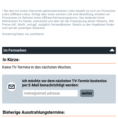
* Bei den mit einem Sternchen gekennzeichneten Links handelt es sich um Provisions-
Links (Affiliate-Links). Erfolgt über einen solchen Link eine Bestellung, erhalten wir
Provisionen im Rahmen eines Affiliate-Partnerprogramms. Das bedeutet keine
Mehrkosten für Käufer, unterstützt uns aber bei der Finanzierung dieser Website. Alle
Preise inkl. MwSt. und ggf. zuzüglich Versandkosten. Details zu den Angeboten finden
sich auf der jeweiligen Webseite.
Streaming-Daten
via
JustWatch.
im Fernsehen
In Kürze:
Keine TV-Termine in den nächsten Wochen.
Ich möchte vor dem nächsten TV-Termin kostenlos
per E-Mail benachrichtigt werden:
weiter
Bisherige Ausstrahlungstermine: